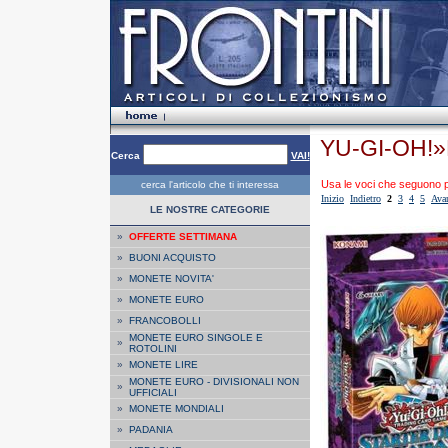
YU-GI-OH!»Ma
Cerca
VAI!
Usa le voci che seguono per
cerca l'articolo che ti interessa
Inizio
Indietro
2
3
4
5
Ava
LE NOSTRE CATEGORIE
»
OFFERTE SETTIMANA
»
BUONI ACQUISTO
»
MONETE NOVITA'
»
MONETE EURO
»
FRANCOBOLLI
MONETE EURO SINGOLE E
»
ROTOLINI
»
MONETE LIRE
MONETE EURO - DIVISIONALI NON
»
UFFICIALI
»
MONETE MONDIALI
»
PADANIA