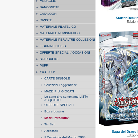
»
MEDAGLIE
»
BANCONOTE
»
CATALOGHI
Starter Deck K
»
RIVISTE
Edizione
»
MATERIALE FILATELICO
»
MATERIALE NUMISMATICO
»
MATERIALE PER ALTRE COLLEZIONI
»
FIGURINE LIEBIG
»
OFFERTE SPECIALI / OCCASIONI
»
STARBUCKS
»
PUFFI
»
YU-GI-OH!
»
CARTE SINGOLE
»
Collezioni Leggendarie
»
MAZZI PIU' GIOCATI
Le carte che compriamo LISTA
»
ACQUISTO
»
OFFERTE SPECIALI
»
Box e bustine
•
Mazzi introduttivi
»
Tin Set
»
Accessori
Saga del Drago 
Edizione
»
Il Campione del Mondo 2006