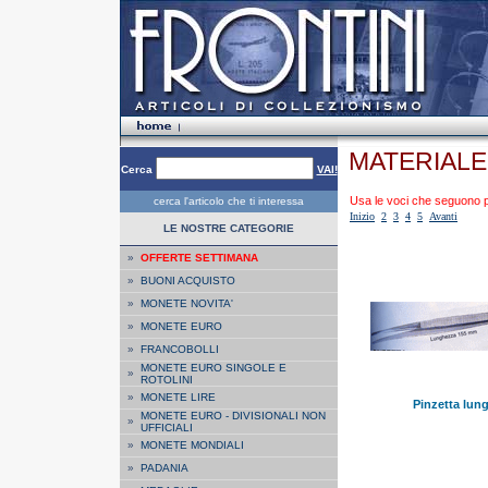
MATERIALE 
Cerca
VAI!
Usa le voci che seguono per
cerca l'articolo che ti interessa
Inizio
2
3
4
5
Avanti
LE NOSTRE CATEGORIE
»
OFFERTE SETTIMANA
»
BUONI ACQUISTO
»
MONETE NOVITA'
»
MONETE EURO
»
FRANCOBOLLI
MONETE EURO SINGOLE E
»
ROTOLINI
»
MONETE LIRE
Pinzetta lung
MONETE EURO - DIVISIONALI NON
»
UFFICIALI
»
MONETE MONDIALI
»
PADANIA