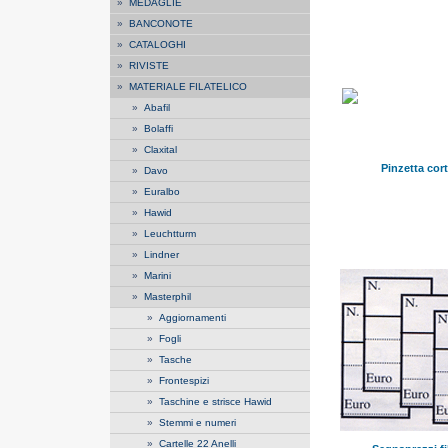
»
MEDAGLIE
»
BANCONOTE
»
CATALOGHI
»
RIVISTE
»
MATERIALE FILATELICO
»
Abafil
»
Bolaffi
»
Claxital
Pinzetta cort
»
Davo
»
Euralbo
»
Hawid
»
Leuchtturm
»
Lindner
»
Marini
»
Masterphil
»
Aggiornamenti
»
Fogli
»
Tasche
»
Frontespizi
»
Taschine e strisce Hawid
»
Stemmi e numeri
»
Cartelle 22 Anelli