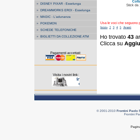
Colla
»
DISNEY PIXAR - Esselunga
Stick da
»
DREAMWORKS EROI - Esselunga
»
MAGIC - L'adunanza
Usa le voci che seguono per
»
POKEMON
Inizio
2
3
4
5
Avanti
»
SCHEDE TELEFONICHE
Ho trovato
43
ar
»
BIGLIETTI DA COLLEZIONE ATM
Clicca su
Aggiu
Pagamenti accettati:
Visita i nostri link:
© 2001-2010
Frontini Paolo 
Frontini Pa
Pagina