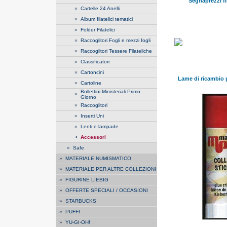
Segnaprezzi fil
»
Cartelle 24 Anelli
»
Album filatelici tematici
»
Folder Filatelici
»
Raccoglitori Fogli e mezzi fogli
»
Raccoglitori Tessere Filateliche
»
Classificatori
»
Cartoncini
Lame di ricambio pe
»
Cartoline
Bollettini Ministeriali Primo
»
Giorno
»
Raccoglitori
»
Inserti Uni
»
Lenti e lampade
•
Accessori
»
Safe
»
MATERIALE NUMISMATICO
»
MATERIALE PER ALTRE COLLEZIONI
»
FIGURINE LIEBIG
»
OFFERTE SPECIALI / OCCASIONI
»
STARBUCKS
»
PUFFI
»
YU-GI-OH!