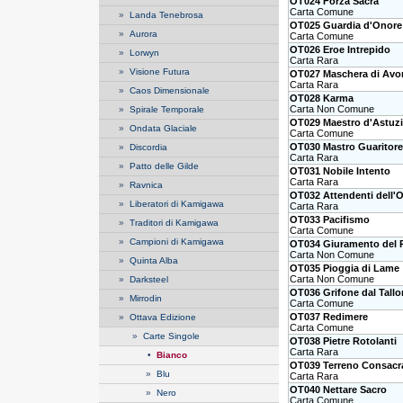
OT024 Forza Sacra
Carta Comune
»
Landa Tenebrosa
OT025 Guardia d'Onore
»
Aurora
Carta Comune
OT026 Eroe Intrepido
»
Lorwyn
Carta Rara
»
Visione Futura
OT027 Maschera di Avo
Carta Rara
»
Caos Dimensionale
OT028 Karma
Carta Non Comune
»
Spirale Temporale
OT029 Maestro d'Astuz
»
Ondata Glaciale
Carta Comune
OT030 Mastro Guaritore
»
Discordia
Carta Rara
»
Patto delle Gilde
OT031 Nobile Intento
Carta Rara
»
Ravnica
OT032 Attendenti dell'
»
Liberatori di Kamigawa
Carta Rara
OT033 Pacifismo
»
Traditori di Kamigawa
Carta Comune
»
Campioni di Kamigawa
OT034 Giuramento del 
Carta Non Comune
»
Quinta Alba
OT035 Pioggia di Lame
Carta Non Comune
»
Darksteel
OT036 Grifone dal Tallo
»
Mirrodin
Carta Comune
OT037 Redimere
»
Ottava Edizione
Carta Comune
»
Carte Singole
OT038 Pietre Rotolanti
Carta Rara
•
Bianco
OT039 Terreno Consacr
»
Blu
Carta Rara
OT040 Nettare Sacro
»
Nero
Carta Comune