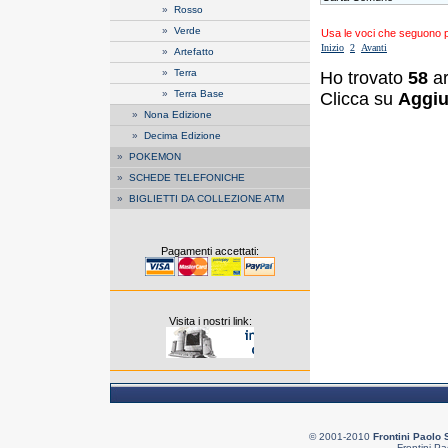
»
Rosso
»
Verde
Usa le voci che seguono per
Inizio
2
Avanti
»
Artefatto
»
Terra
Ho trovato
58
ar
»
Terra Base
Clicca su
Aggiu
»
Nona Edizione
»
Decima Edizione
»
POKEMON
»
SCHEDE TELEFONICHE
»
BIGLIETTI DA COLLEZIONE ATM
Pagamenti accettati:
Visita i nostri link:
© 2001-2010
Frontini Paolo 
Frontini Pa