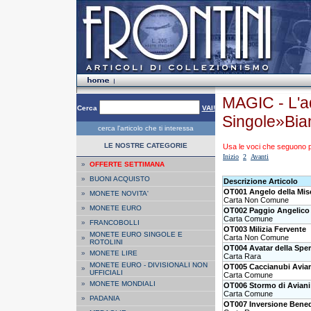
MAGIC - L'a
Cerca
VAI!
Singole»Bia
cerca l'articolo che ti interessa
LE NOSTRE CATEGORIE
Usa le voci che seguono per
Inizio
2
Avanti
»
OFFERTE SETTIMANA
»
BUONI ACQUISTO
Descrizione Articolo
OT001 Angelo della Mis
»
MONETE NOVITA'
Carta Non Comune
»
MONETE EURO
OT002 Paggio Angelico
Carta Comune
»
FRANCOBOLLI
OT003 Milizia Fervente
MONETE EURO SINGOLE E
Carta Non Comune
»
ROTOLINI
OT004 Avatar della Spe
»
MONETE LIRE
Carta Rara
MONETE EURO - DIVISIONALI NON
OT005 Caccianubi Avia
»
UFFICIALI
Carta Comune
»
MONETE MONDIALI
OT006 Stormo di Aviani
Carta Comune
»
PADANIA
OT007 Inversione Bene