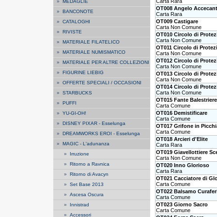
Carta Rara
»
MEDAGLIE
OT008 Angelo Accecan
»
BANCONOTE
Carta Rara
OT009 Castigare
»
CATALOGHI
Carta Non Comune
»
RIVISTE
OT010 Circolo di Protez
Carta Non Comune
»
MATERIALE FILATELICO
OT011 Circolo di Protez
»
MATERIALE NUMISMATICO
Carta Non Comune
OT012 Circolo di Protez
»
MATERIALE PER ALTRE COLLEZIONI
Carta Non Comune
»
FIGURINE LIEBIG
OT013 Circolo di Prote
Carta Non Comune
»
OFFERTE SPECIALI / OCCASIONI
OT014 Circolo di Prote
Carta Non Comune
»
STARBUCKS
OT015 Fante Balestriere
»
PUFFI
Carta Comune
OT016 Demistificare
»
YU-GI-OH!
Carta Comune
»
DISNEY PIXAR - Esselunga
OT017 Grifone in Picchi
Carta Comune
»
DREAMWORKS EROI - Esselunga
OT018 Arcieri d'Elite
»
MAGIC - L'adunanza
Carta Rara
OT019 Giavellottiere Sc
»
Irruzione
Carta Non Comune
»
Ritorno a Ravnica
OT020 Inno Glorioso
Carta Rara
»
Ritorno di Avacyn
OT021 Cacciatore di Glo
Carta Comune
»
Set Base 2013
OT022 Balsamo Curafer
»
Ascesa Oscura
Carta Comune
OT023 Giorno Sacro
»
Innistrad
Carta Comune
»
Accessori