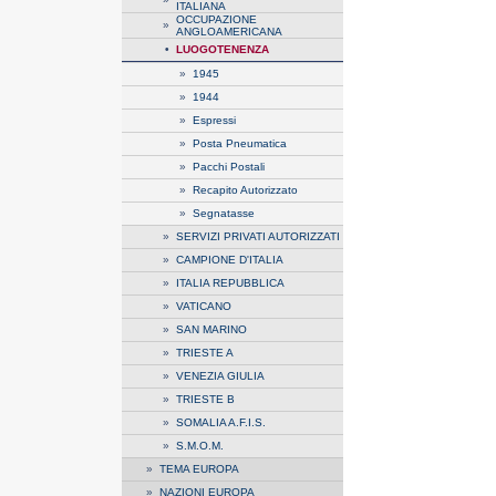
ITALIANA
OCCUPAZIONE
»
ANGLOAMERICANA
•
LUOGOTENENZA
»
1945
»
1944
»
Espressi
»
Posta Pneumatica
»
Pacchi Postali
»
Recapito Autorizzato
»
Segnatasse
»
SERVIZI PRIVATI AUTORIZZATI
»
CAMPIONE D'ITALIA
»
ITALIA REPUBBLICA
»
VATICANO
»
SAN MARINO
»
TRIESTE A
»
VENEZIA GIULIA
»
TRIESTE B
»
SOMALIA A.F.I.S.
»
S.M.O.M.
»
TEMA EUROPA
»
NAZIONI EUROPA