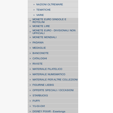
»
NAZIONI OLTREMARE
»
TEMATICHE
»
VARIE
MONETE EURO SINGOLE E
»
ROTOLINI
»
MONETE LIRE
MONETE EURO - DIVISIONALI NON
»
UFFICIALI
»
MONETE MONDIALI
»
PADANIA
»
MEDAGLIE
»
BANCONOTE
»
CATALOGHI
»
RIVISTE
»
MATERIALE FILATELICO
»
MATERIALE NUMISMATICO
»
MATERIALE PER ALTRE COLLEZIONI
»
FIGURINE LIEBIG
»
OFFERTE SPECIALI / OCCASIONI
»
STARBUCKS
»
PUFFI
»
YU-GI-OH!
»
DISNEY PIXAR - Esselunga