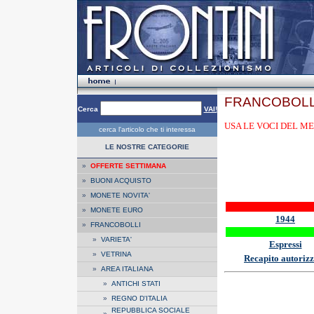
FRANCOBOLL
Cerca
VAI!
USA LE VOCI DEL ME
cerca l'articolo che ti interessa
LE NOSTRE CATEGORIE
»
OFFERTE SETTIMANA
»
BUONI ACQUISTO
»
MONETE NOVITA'
»
MONETE EURO
1944
»
FRANCOBOLLI
»
VARIETA'
Espressi
»
VETRINA
Recapito autoriz
»
AREA ITALIANA
»
ANTICHI STATI
»
REGNO D'ITALIA
REPUBBLICA SOCIALE
»