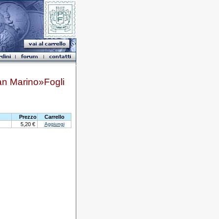
n Marino»Fogli
Prezzo
Carrello
5,20 €
Aggiungi