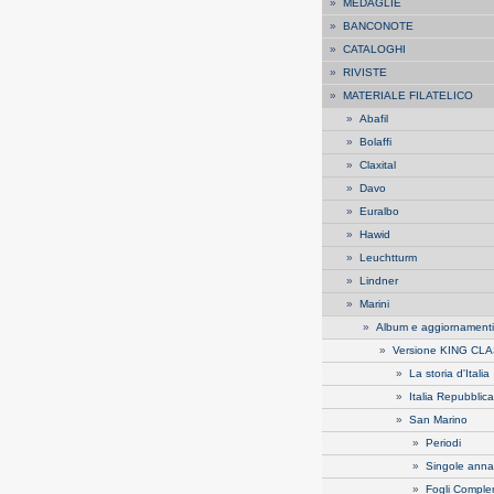
»
MEDAGLIE
»
BANCONOTE
»
CATALOGHI
»
RIVISTE
»
MATERIALE FILATELICO
»
Abafil
»
Bolaffi
»
Claxital
»
Davo
»
Euralbo
»
Hawid
»
Leuchtturm
»
Lindner
»
Marini
»
Album e aggiornamenti
»
Versione KING CL
»
La storia d'Italia
»
Italia Repubblica
»
San Marino
»
Periodi
»
Singole anna
»
Fogli Comple