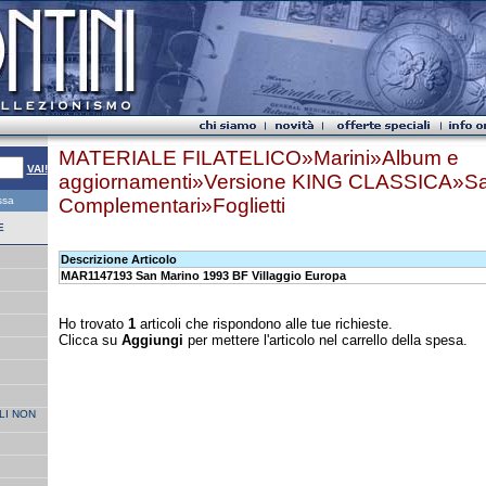
MATERIALE FILATELICO»Marini»Album e
VAI!
aggiornamenti»Versione KING CLASSICA»Sa
essa
Complementari»Foglietti
E
Descrizione Articolo
MAR1147193 San Marino 1993 BF Villaggio Europa
Ho trovato
1
articoli che rispondono alle tue richieste.
Clicca su
Aggiungi
per mettere l'articolo nel carrello della spesa.
LI NON