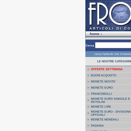
Cerca
cerca l'articolo che ti inter
LE NOSTRE CATEGORI
»
OFFERTE SETTIMANA
»
BUONI ACQUISTO
»
MONETE NOVITA'
»
MONETE EURO
»
FRANCOBOLLI
MONETE EURO SINGOLE E
»
ROTOLINI
»
MONETE LIRE
MONETE EURO - DIVISIONA
»
UFFICIALI
»
MONETE MONDIALI
»
PADANIA