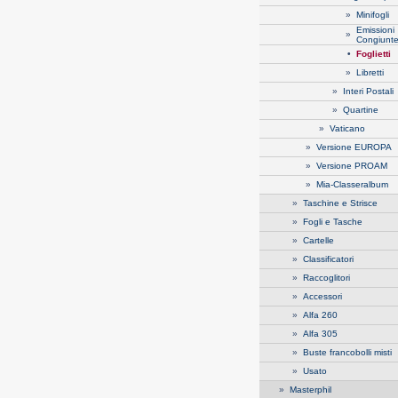
»
Minifogli
Emissioni
»
Congiunt
•
Foglietti
»
Libretti
»
Interi Postali
»
Quartine
»
Vaticano
»
Versione EUROPA
»
Versione PROAM
»
Mia-Classeralbum
»
Taschine e Strisce
»
Fogli e Tasche
»
Cartelle
»
Classificatori
»
Raccoglitori
»
Accessori
»
Alfa 260
»
Alfa 305
»
Buste francobolli misti
»
Usato
»
Masterphil