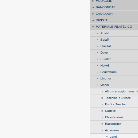
»
MEDAGLIE
»
BANCONOTE
»
CATALOGHI
»
RIVISTE
»
MATERIALE FILATELICO
»
Abafil
»
Bolaffi
»
Claxital
»
Davo
»
Euralbo
»
Hawid
»
Leuchtturm
»
Lindner
»
Marini
»
Album e aggiornamenti
»
Taschine e Strisce
»
Fogli e Tasche
»
Cartelle
»
Classificatori
»
Raccoglitori
»
Accessori
»
Lenti