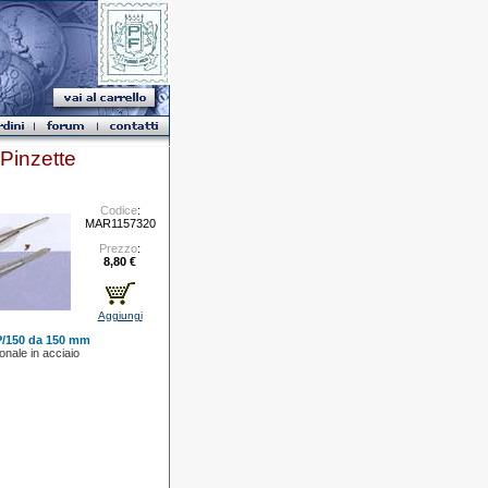
inzette
Codice
:
MAR1157320
Prezzo
:
8,80 €
Aggiungi
P/150 da 150 mm
onale in acciaio