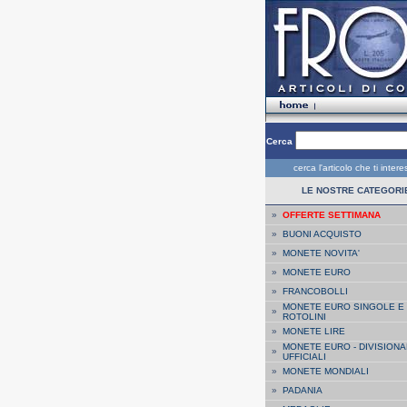
Cerca
cerca l'articolo che ti inter
LE NOSTRE CATEGORI
»
OFFERTE SETTIMANA
»
BUONI ACQUISTO
»
MONETE NOVITA'
»
MONETE EURO
»
FRANCOBOLLI
MONETE EURO SINGOLE E
»
ROTOLINI
»
MONETE LIRE
MONETE EURO - DIVISIONA
»
UFFICIALI
»
MONETE MONDIALI
»
PADANIA