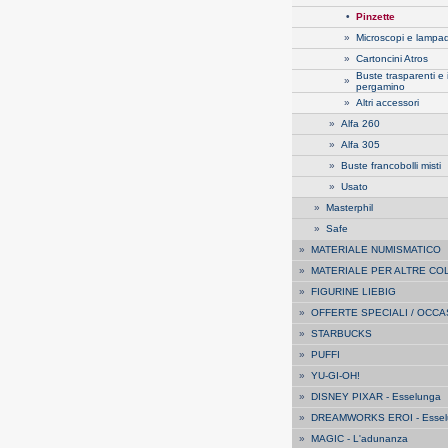
•
Pinzette
»
Microscopi e lampa
»
Cartoncini Atros
Buste trasparenti e 
»
pergamino
»
Altri accessori
»
Alfa 260
»
Alfa 305
»
Buste francobolli misti
»
Usato
»
Masterphil
»
Safe
»
MATERIALE NUMISMATICO
»
MATERIALE PER ALTRE CO
»
FIGURINE LIEBIG
»
OFFERTE SPECIALI / OCCA
»
STARBUCKS
»
PUFFI
»
YU-GI-OH!
»
DISNEY PIXAR - Esselunga
»
DREAMWORKS EROI - Essel
»
MAGIC - L'adunanza