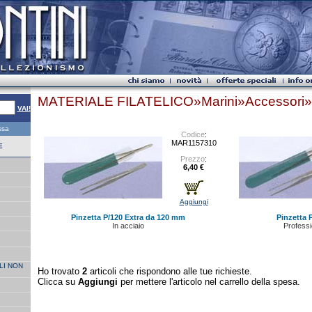
MATERIALE FILATELICO»Marini»Accessori»P
VAI!
essa
Codice
:
MAR1157310
E
Prezzo
:
6,40 €
Aggiungi
Pinzetta P/120 Extra da 120 mm
Pinzetta 
In acciaio
Professi
LI NON
Ho trovato
2
articoli che rispondono alle tue richieste.
Clicca su
Aggiungi
per mettere l'articolo nel carrello della spesa.