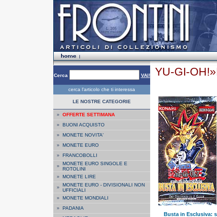
YU-GI-OH!»
Cerca
VAI!
cerca l'articolo che ti interessa
LE NOSTRE CATEGORIE
»
OFFERTE SETTIMANA
»
BUONI ACQUISTO
»
MONETE NOVITA'
»
MONETE EURO
»
FRANCOBOLLI
MONETE EURO SINGOLE E
»
ROTOLINI
»
MONETE LIRE
MONETE EURO - DIVISIONALI NON
»
UFFICIALI
»
MONETE MONDIALI
»
PADANIA
Busta in Esclusiva: s