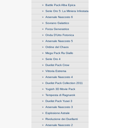
»
Battle Pack Alba Epica
»
Serie Oro 5: La Miniera Infestata
»
Arsenale Nascosto 6
»
Sovrano Galattico
»
Forza Generatrice
»
Onda D'Urto Fotonica
»
Arsenale Nascosto 5
»
Ordine del Chaos
»
Mega Pack Ra Giallo
»
Serie Oro 4
»
Duelist Pack Crow
»
Vittoria Estrema
»
Arsenale Nascosto 4
»
Duelist Pack Collection 2011
»
Yugioh 3D Movie Pack
»
Tempesta di Ragnarok
»
Duelist Pack Yusei 3
»
Arsenale Nascosto 3
»
Esplosione Astrale
»
Rivoluzione dei Duellanti
»
Arsenale Nascosto 2