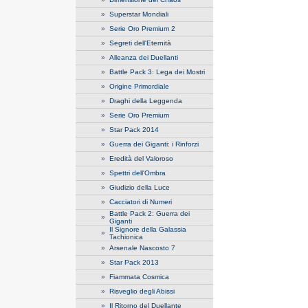
»
Superstar Mondiali
»
Serie Oro Premium 2
»
Segreti dell'Eternità
»
Alleanza dei Duellanti
»
Battle Pack 3: Lega dei Mostri
»
Origine Primordiale
»
Draghi della Leggenda
»
Serie Oro Premium
»
Star Pack 2014
»
Guerra dei Giganti: i Rinforzi
»
Eredità del Valoroso
»
Spettri dell'Ombra
»
Giudizio della Luce
»
Cacciatori di Numeri
Battle Pack 2: Guerra dei
»
Giganti
Il Signore della Galassia
»
Tachionica
»
Arsenale Nascosto 7
»
Star Pack 2013
»
Fiammata Cosmica
»
Risveglio degli Abissi
»
Il Ritorno del Duellante