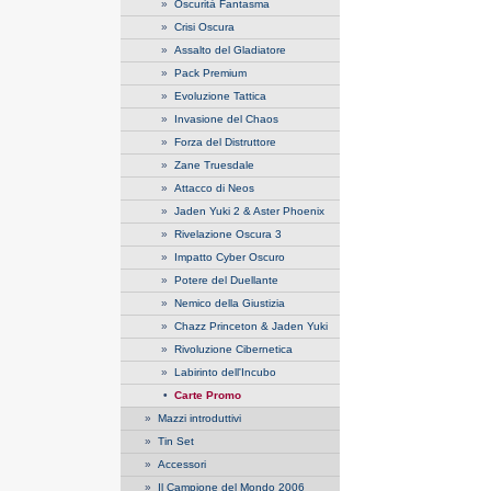
»
Oscurità Fantasma
»
Crisi Oscura
»
Assalto del Gladiatore
»
Pack Premium
»
Evoluzione Tattica
»
Invasione del Chaos
»
Forza del Distruttore
»
Zane Truesdale
»
Attacco di Neos
»
Jaden Yuki 2 & Aster Phoenix
»
Rivelazione Oscura 3
»
Impatto Cyber Oscuro
»
Potere del Duellante
»
Nemico della Giustizia
»
Chazz Princeton & Jaden Yuki
»
Rivoluzione Cibernetica
»
Labirinto dell'Incubo
•
Carte Promo
»
Mazzi introduttivi
»
Tin Set
»
Accessori
»
Il Campione del Mondo 2006