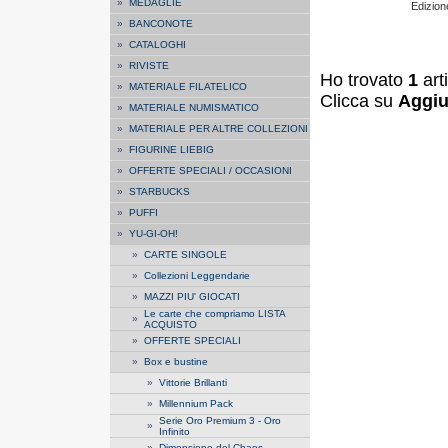
»
MEDAGLIE
Edizione
»
BANCONOTE
»
CATALOGHI
»
RIVISTE
Ho trovato
1
art
»
MATERIALE FILATELICO
Clicca su
Aggiu
»
MATERIALE NUMISMATICO
»
MATERIALE PER ALTRE COLLEZIONI
»
FIGURINE LIEBIG
»
OFFERTE SPECIALI / OCCASIONI
»
STARBUCKS
»
PUFFI
»
YU-GI-OH!
»
CARTE SINGOLE
»
Collezioni Leggendarie
»
MAZZI PIU' GIOCATI
Le carte che compriamo LISTA
»
ACQUISTO
»
OFFERTE SPECIALI
»
Box e bustine
»
Vittorie Brillanti
»
Millennium Pack
Serie Oro Premium 3 - Oro
»
Infinito
»
Dimensione del Chaos