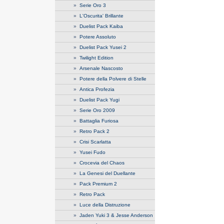
»
Serie Oro 3
»
L'Oscurita' Brillante
»
Duelist Pack Kaiba
»
Potere Assoluto
»
Duelist Pack Yusei 2
»
Twilight Edition
»
Arsenale Nascosto
»
Potere della Polvere di Stelle
»
Antica Profezia
»
Duelist Pack Yugi
»
Serie Oro 2009
»
Battaglia Furiosa
»
Retro Pack 2
»
Crisi Scarlatta
»
Yusei Fudo
»
Crocevia del Chaos
»
La Genesi del Duellante
»
Pack Premium 2
»
Retro Pack
»
Luce della Distruzione
»
Jaden Yuki 3 & Jesse Anderson