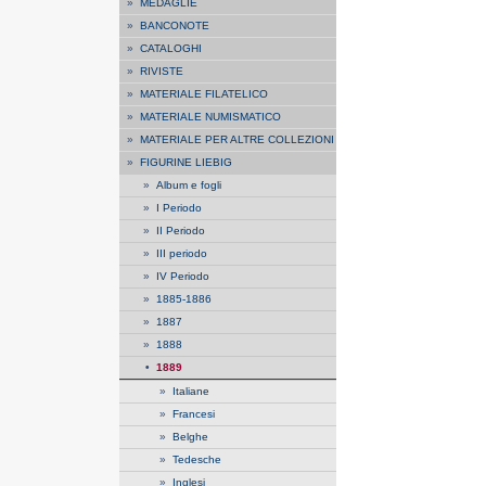
»
MEDAGLIE
»
BANCONOTE
»
CATALOGHI
»
RIVISTE
»
MATERIALE FILATELICO
»
MATERIALE NUMISMATICO
»
MATERIALE PER ALTRE COLLEZIONI
»
FIGURINE LIEBIG
»
Album e fogli
»
I Periodo
»
II Periodo
»
III periodo
»
IV Periodo
»
1885-1886
»
1887
»
1888
•
1889
»
Italiane
»
Francesi
»
Belghe
»
Tedesche
»
Inglesi