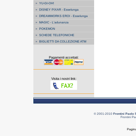
»
YU-GI-OH!
»
DISNEY PIXAR - Esselunga
»
DREAMWORKS EROI - Esselunga
»
MAGIC - L'adunanza
»
POKEMON
»
SCHEDE TELEFONICHE
»
BIGLIETTI DA COLLEZIONE ATM
Pagamenti accettati:
Visita i nostri link:
© 2001-2010
Frontini Paolo 
Frontini Pa
Pagina