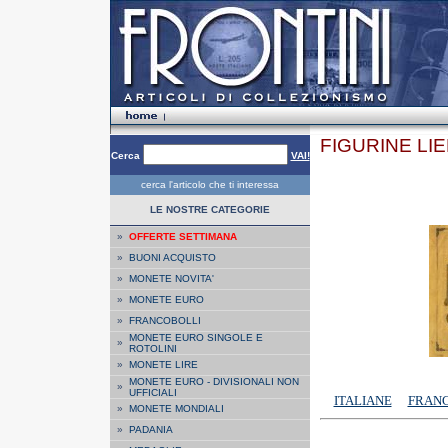
FIGURINE LI
Cerca
VAI!
cerca l'articolo che ti interessa
LE NOSTRE CATEGORIE
»
OFFERTE SETTIMANA
»
BUONI ACQUISTO
»
MONETE NOVITA'
»
MONETE EURO
»
FRANCOBOLLI
MONETE EURO SINGOLE E
»
ROTOLINI
»
MONETE LIRE
MONETE EURO - DIVISIONALI NON
»
UFFICIALI
ITALIANE
FRANC
»
MONETE MONDIALI
»
PADANIA