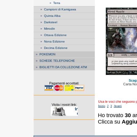
»
Terra
»
Campioni di Kamigawa
»
Quinta Alba
»
Darksteel
»
Mirrodin
»
Ottava Edizione
»
Nona Edizione
»
Decima Edizione
»
POKEMON
»
SCHEDE TELEFONICHE
»
BIGLIETTI DA COLLEZIONE ATM
Scag
Pagamenti accettati:
Carta N
Usa le voci che seguono per
Visita i nostri link:
Inizio
2
3
Avanti
Ho trovato
30
ar
Clicca su
Aggiu