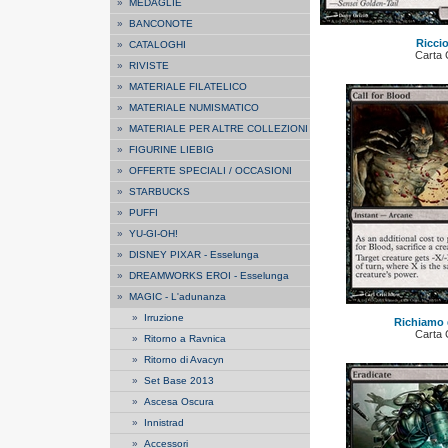
»
MEDAGLIE
»
BANCONOTE
Riccio
»
CATALOGHI
Carta
»
RIVISTE
»
MATERIALE FILATELICO
»
MATERIALE NUMISMATICO
»
MATERIALE PER ALTRE COLLEZIONI
»
FIGURINE LIEBIG
»
OFFERTE SPECIALI / OCCASIONI
»
STARBUCKS
»
PUFFI
»
YU-GI-OH!
»
DISNEY PIXAR - Esselunga
»
DREAMWORKS EROI - Esselunga
»
MAGIC - L'adunanza
»
Irruzione
Richiamo 
Carta
»
Ritorno a Ravnica
»
Ritorno di Avacyn
»
Set Base 2013
»
Ascesa Oscura
»
Innistrad
»
Accessori