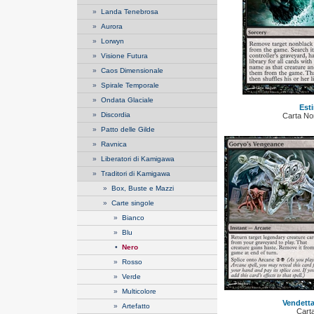
»
Landa Tenebrosa
»
Aurora
»
Lorwyn
»
Visione Futura
»
Caos Dimensionale
»
Spirale Temporale
»
Ondata Glaciale
Esti
»
Discordia
Carta N
»
Patto delle Gilde
»
Ravnica
»
Liberatori di Kamigawa
»
Traditori di Kamigawa
»
Box, Buste e Mazzi
»
Carte singole
»
Bianco
»
Blu
•
Nero
»
Rosso
»
Verde
»
Multicolore
Vendetta
»
Artefatto
Cart