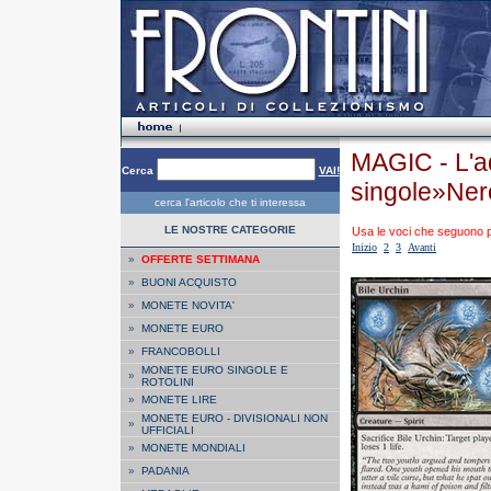
MAGIC - L'a
Cerca
VAI!
singole»Ner
cerca l'articolo che ti interessa
LE NOSTRE CATEGORIE
Usa le voci che seguono per
Inizio
2
3
Avanti
»
OFFERTE SETTIMANA
»
BUONI ACQUISTO
»
MONETE NOVITA'
»
MONETE EURO
»
FRANCOBOLLI
MONETE EURO SINGOLE E
»
ROTOLINI
»
MONETE LIRE
MONETE EURO - DIVISIONALI NON
»
UFFICIALI
»
MONETE MONDIALI
»
PADANIA