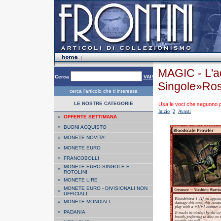
MAGIC - L'a
Cerca
VAI!
Singole»Ro
cerca l'articolo che ti interessa
LE NOSTRE CATEGORIE
Usa le voci che seguono per
Inizio
2
Avanti
»
OFFERTE SETTIMANA
»
BUONI ACQUISTO
»
MONETE NOVITA'
»
MONETE EURO
»
FRANCOBOLLI
MONETE EURO SINGOLE E
»
ROTOLINI
»
MONETE LIRE
MONETE EURO - DIVISIONALI NON
»
UFFICIALI
»
MONETE MONDIALI
»
PADANIA