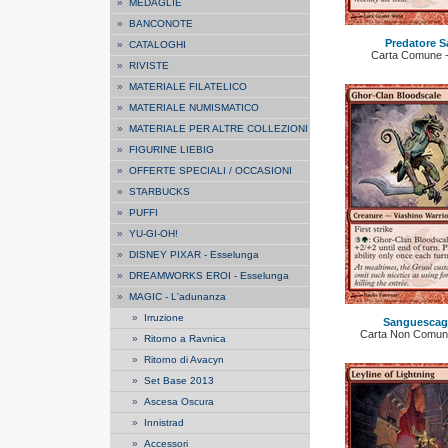
»
MEDAGLIE
»
BANCONOTE
Predatore S
»
CATALOGHI
Carta Comune - 
»
RIVISTE
»
MATERIALE FILATELICO
»
MATERIALE NUMISMATICO
»
MATERIALE PER ALTRE COLLEZIONI
»
FIGURINE LIEBIG
»
OFFERTE SPECIALI / OCCASIONI
»
STARBUCKS
»
PUFFI
»
YU-GI-OH!
»
DISNEY PIXAR - Esselunga
»
DREAMWORKS EROI - Esselunga
»
MAGIC - L'adunanza
»
Irruzione
Sanguescagl
Carta Non Comune 
»
Ritorno a Ravnica
»
Ritorno di Avacyn
»
Set Base 2013
»
Ascesa Oscura
»
Innistrad
»
Accessori