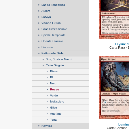
»
Landa Tenebrosa
»
Aurora
»
Lorwyn
»
Visione Futura
»
Caos Dimensionale
»
Spirale Temporale
»
Ondata Glaciale
Leyline d
»
Discordia
Carta Rara - E
»
Patto delle Gilde
»
Box, Buste e Mazzi
»
Carte Singole
»
Bianco
»
Blu
»
Nero
•
Rosso
»
Verde
»
Multicolore
»
Gilde
»
Artefatto
»
Terra
Lumina
»
Ravnica
Carta Comune - 