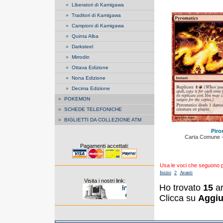
»
Liberatori di Kamigawa
»
Traditori di Kamigawa
»
Campioni di Kamigawa
»
Quinta Alba
»
Darksteel
»
Mirrodin
»
Ottava Edizione
»
Nona Edizione
»
Decima Edizione
»
POKEMON
»
SCHEDE TELEFONICHE
»
BIGLIETTI DA COLLEZIONE ATM
Piro
Carta Comune - 
Pagamenti accettati:
Usa le voci che seguono per
Inizio
2
Avanti
Visita i nostri link:
Ho trovato
15
ar
Clicca su
Aggiu