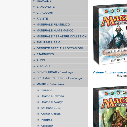
»
MEDAGLIE
»
BANCONOTE
»
CATALOGHI
»
RIVISTE
»
MATERIALE FILATELICO
»
MATERIALE NUMISMATICO
»
MATERIALE PER ALTRE COLLEZIONI
»
FIGURINE LIEBIG
»
OFFERTE SPECIALI / OCCASIONI
»
STARBUCKS
»
PUFFI
»
YU-GI-OH!
»
DISNEY PIXAR - Esselunga
Visione Futura - mazzo
Edizione
»
DREAMWORKS EROI - Esselunga
»
MAGIC - L'adunanza
»
Irruzione
»
Ritorno a Ravnica
»
Ritorno di Avacyn
»
Set Base 2013
»
Ascesa Oscura
»
Innistrad
»
Accessori