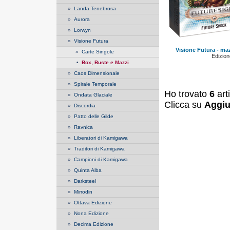
»
Landa Tenebrosa
»
Aurora
»
Lorwyn
»
Visione Futura
Visione Futura - ma
»
Carte Singole
Edizione
•
Box, Buste e Mazzi
»
Caos Dimensionale
»
Spirale Temporale
Ho trovato
6
art
»
Ondata Glaciale
Clicca su
Aggiu
»
Discordia
»
Patto delle Gilde
»
Ravnica
»
Liberatori di Kamigawa
»
Traditori di Kamigawa
»
Campioni di Kamigawa
»
Quinta Alba
»
Darksteel
»
Mirrodin
»
Ottava Edizione
»
Nona Edizione
»
Decima Edizione