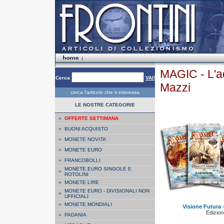
MAGIC - L'a
Cerca
VAI!
Mazzi
cerca l'articolo che ti interessa
LE NOSTRE CATEGORIE
»
OFFERTE SETTIMANA
»
BUONI ACQUISTO
»
MONETE NOVITA'
»
MONETE EURO
»
FRANCOBOLLI
MONETE EURO SINGOLE E
»
ROTOLINI
»
MONETE LIRE
MONETE EURO - DIVISIONALI NON
»
UFFICIALI
»
MONETE MONDIALI
Visione Futura -
Edizione
»
PADANIA