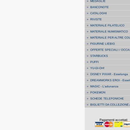
»
MEDAGLIE
»
BANCONOTE
»
CATALOGHI
»
RIVISTE
»
MATERIALE FILATELICO
»
MATERIALE NUMISMATICO
»
MATERIALE PER ALTRE CO
»
FIGURINE LIEBIG
»
OFFERTE SPECIALI / OCCA
»
STARBUCKS
»
PUFFI
»
YU-GI-OH!
»
DISNEY PIXAR - Esselunga
»
DREAMWORKS EROI - Essel
»
MAGIC - L'adunanza
»
POKEMON
»
SCHEDE TELEFONICHE
»
BIGLIETTI DA COLLEZIONE
Pagamenti accettati: