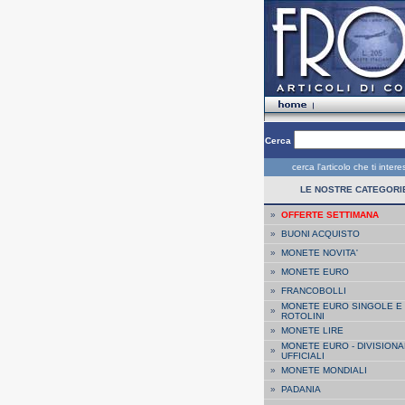
Cerca
cerca l'articolo che ti inter
LE NOSTRE CATEGORI
»
OFFERTE SETTIMANA
»
BUONI ACQUISTO
»
MONETE NOVITA'
»
MONETE EURO
»
FRANCOBOLLI
MONETE EURO SINGOLE E
»
ROTOLINI
»
MONETE LIRE
MONETE EURO - DIVISIONA
»
UFFICIALI
»
MONETE MONDIALI
»
PADANIA