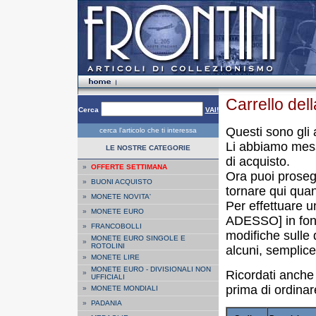
Carrello del
Cerca
VAI!
Questi sono gli a
cerca l'articolo che ti interessa
Li abbiamo mess
LE NOSTRE CATEGORIE
di acquisto.
»
OFFERTE SETTIMANA
Ora puoi prosegui
»
BUONI ACQUISTO
tornare qui quan
»
MONETE NOVITA'
Per effettuare u
»
MONETE EURO
ADESSO] in fond
»
FRANCOBOLLI
modifiche sulle q
MONETE EURO SINGOLE E
»
ROTOLINI
alcuni, semplice
»
MONETE LIRE
MONETE EURO - DIVISIONALI NON
Ricordati anche
»
UFFICIALI
prima di ordinar
»
MONETE MONDIALI
»
PADANIA