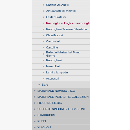
»
Cartelle 24 Anelli
»
Album filatelici tematici
»
Folder Filatelici
•
Raccoglitori Fogli e mezzi fogli
»
Raccoglitori Tessere Filateliche
»
Classificatori
»
Cartoncini
»
Cartoline
Bollettini Ministeriali Primo
»
Giorno
»
Raccoglitori
»
Inserti Uni
»
Lenti e lampade
»
Accessori
»
Safe
»
MATERIALE NUMISMATICO
»
MATERIALE PER ALTRE COLLEZIONI
»
FIGURINE LIEBIG
»
OFFERTE SPECIALI / OCCASIONI
»
STARBUCKS
»
PUFFI
»
YU-GI-OH!