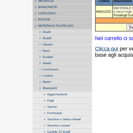
»
MEDAGLIE
Codice
Descrizione 
»
BANCONOTE
MATERIALE FI
MAS122/C
e mezzi fogli:
»
CATALOGHI
Portafogli Gr
»
RIVISTE
»
MATERIALE FILATELICO
»
Abafil
Nel carrello ci
»
Bolaffi
»
Claxital
Clicca qui
per ve
»
Davo
base agli acquisti
»
Euralbo
»
Hawid
»
Leuchtturm
»
Lindner
»
Marini
»
Masterphil
»
Aggiornamenti
»
Fogli
»
Tasche
»
Frontespizi
»
Taschine e strisce Hawid
»
Stemmi e numeri
»
Cartelle 22 Anelli