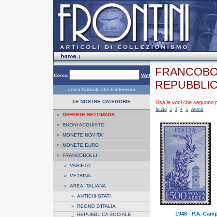
FRANCOBOL
Cerca
VAI!
REPUBBLIC
cerca l'articolo che ti interessa
LE NOSTRE CATEGORIE
Usa le voci che seguono per
Inizio
2
3
4
5
Avanti
»
OFFERTE SETTIMANA
»
BUONI ACQUISTO
»
MONETE NOVITA'
»
MONETE EURO
»
FRANCOBOLLI
»
VARIETA'
»
VETRINA
»
AREA ITALIANA
»
ANTICHI STATI
»
REGNO D'ITALIA
1948 - P.A. Camp
REPUBBLICA SOCIALE
»