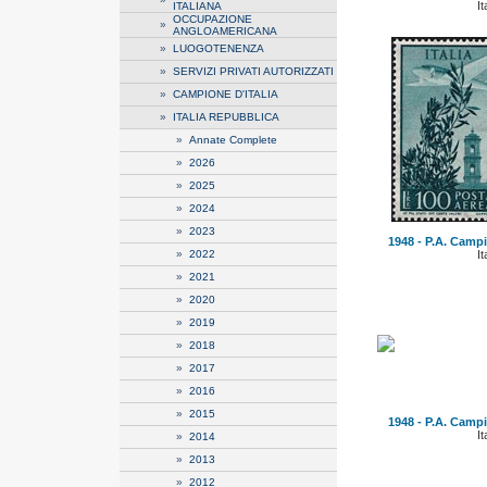
It
ITALIANA
OCCUPAZIONE
»
ANGLOAMERICANA
»
LUOGOTENENZA
»
SERVIZI PRIVATI AUTORIZZATI
»
CAMPIONE D'ITALIA
»
ITALIA REPUBBLICA
»
Annate Complete
»
2026
»
2025
»
2024
»
2023
1948 - P.A. Campi
»
2022
It
»
2021
»
2020
»
2019
»
2018
»
2017
»
2016
»
2015
1948 - P.A. Campi
It
»
2014
»
2013
»
2012