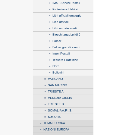
»
IMX - Servizi Postali
»
Protezione Habitat
»
Libri ufficiali omaggio
»
Libri ufficiali
»
Libri annate vuoti
»
Blocchi angolari di 5
»
Folder
»
Folder grandi eventi
»
Interi Postali
»
Tessere Filateliche
»
FDC
»
Bollettini
»
VATICANO
»
SAN MARINO
»
TRIESTE A
»
VENEZIA GIULIA
»
TRIESTE B
»
SOMALIA A.F.I.S.
»
S.M.O.M.
»
TEMA EUROPA
»
NAZIONI EUROPA