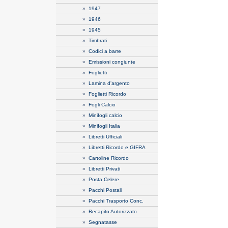
»
1947
»
1946
»
1945
»
Timbrati
»
Codici a barre
»
Emissioni congiunte
»
Foglietti
»
Lamina d'argento
»
Foglietti Ricordo
»
Fogli Calcio
»
Minifogli calcio
»
Minifogli Italia
»
Libretti Ufficiali
»
Libretti Ricordo e GIFRA
»
Cartoline Ricordo
»
Libretti Privati
»
Posta Celere
»
Pacchi Postali
»
Pacchi Trasporto Conc.
»
Recapito Autorizzato
»
Segnatasse