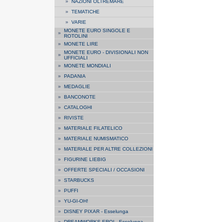
»
NAZIONI OLTREMARE
»
TEMATICHE
»
VARIE
MONETE EURO SINGOLE E
»
ROTOLINI
»
MONETE LIRE
MONETE EURO - DIVISIONALI NON
»
UFFICIALI
»
MONETE MONDIALI
»
PADANIA
»
MEDAGLIE
»
BANCONOTE
»
CATALOGHI
»
RIVISTE
»
MATERIALE FILATELICO
»
MATERIALE NUMISMATICO
»
MATERIALE PER ALTRE COLLEZIONI
»
FIGURINE LIEBIG
»
OFFERTE SPECIALI / OCCASIONI
»
STARBUCKS
»
PUFFI
»
YU-GI-OH!
»
DISNEY PIXAR - Esselunga
»
DREAMWORKS EROI - Esselunga