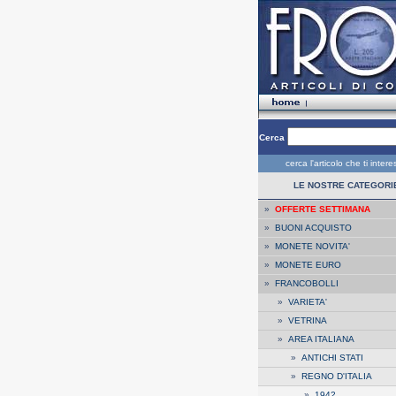
Cerca
cerca l'articolo che ti inter
LE NOSTRE CATEGORI
»
OFFERTE SETTIMANA
»
BUONI ACQUISTO
»
MONETE NOVITA'
»
MONETE EURO
»
FRANCOBOLLI
»
VARIETA'
»
VETRINA
»
AREA ITALIANA
»
ANTICHI STATI
»
REGNO D'ITALIA
»
1942