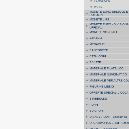
»
TEMATICHE
»
VARIE
MONETE EURO SINGOLE E
»
ROTOLINI
»
MONETE LIRE
MONETE EURO - DIVISIONA
»
UFFICIALI
»
MONETE MONDIALI
»
PADANIA
»
MEDAGLIE
»
BANCONOTE
»
CATALOGHI
»
RIVISTE
»
MATERIALE FILATELICO
»
MATERIALE NUMISMATICO
»
MATERIALE PER ALTRE CO
»
FIGURINE LIEBIG
»
OFFERTE SPECIALI / OCCA
»
STARBUCKS
»
PUFFI
»
YU-GI-OH!
»
DISNEY PIXAR - Esselunga
»
DREAMWORKS EROI - Essel
»
MAGIC - L'adunanza