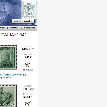
ITALIA»1941
Codice
:
RI452/57*
Prezzo
:
9,40 €
Aggiungi
lo-Tedesca 6 v.(ling.)
gno Italia
Codice
:
RI457A/C*
Prezzo
:
60,50 €