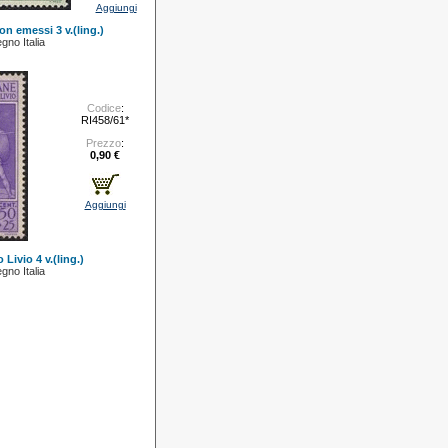
Aggiungi
on emessi 3 v.(ling.)
gno Italia
Codice
:
RI458/61*
Prezzo
:
0,90 €
Aggiungi
 Livio 4 v.(ling.)
gno Italia