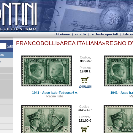
FRANCOBOLLI»AREA ITALIANA»REGNO D'
VAI!
essa
Codice
:
RI452/57
E
Prezzo
:
19,80 €
Aggiungi
1941 - Asse Italo-Tedesca 6 v.
1941 - Asse Ita
Regno Italia
Re
Codice
:
RI457A/C
Prezzo
:
121,00 €