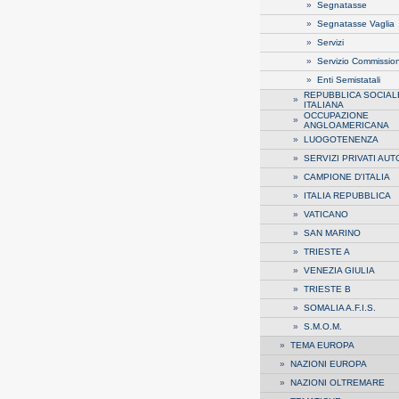
»
Segnatasse
»
Segnatasse Vaglia
»
Servizi
»
Servizio Commission
»
Enti Semistatali
REPUBBLICA SOCIAL
»
ITALIANA
OCCUPAZIONE
»
ANGLOAMERICANA
»
LUOGOTENENZA
»
SERVIZI PRIVATI AUT
»
CAMPIONE D'ITALIA
»
ITALIA REPUBBLICA
»
VATICANO
»
SAN MARINO
»
TRIESTE A
»
VENEZIA GIULIA
»
TRIESTE B
»
SOMALIA A.F.I.S.
»
S.M.O.M.
»
TEMA EUROPA
»
NAZIONI EUROPA
»
NAZIONI OLTREMARE