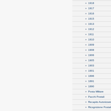
»
1918
»
1917
»
1916
»
1915
»
1913
»
1912
»
1911
»
1910
»
1909
»
1908
»
1906
»
1905
»
1903
»
1901
»
1896
»
1891
»
1890
»
Posta Militare
»
Pacchi Postali
»
Recapito Autorizzat
»
Ricognizione Posta