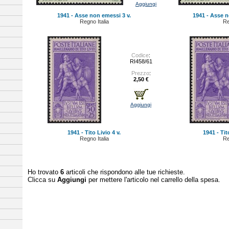
Aggiungi
1941 - Asse non emessi 3 v.
1941 - Asse n
Regno Italia
Re
Codice
:
RI458/61
Prezzo
:
2,50 €
Aggiungi
1941 - Tito Livio 4 v.
1941 - Tito
Regno Italia
Re
Ho trovato
6
articoli che rispondono alle tue richieste.
Clicca su
Aggiungi
per mettere l'articolo nel carrello della spesa.