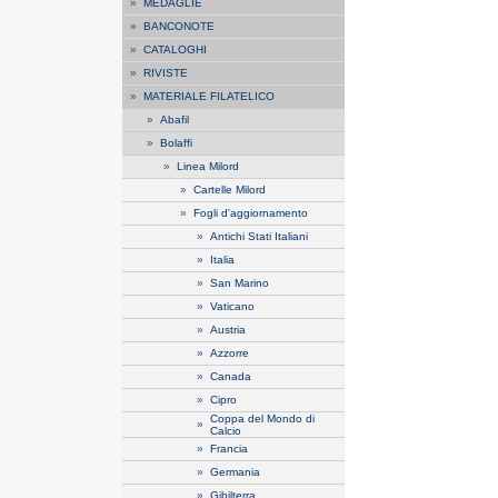
»
MEDAGLIE
»
BANCONOTE
»
CATALOGHI
»
RIVISTE
»
MATERIALE FILATELICO
»
Abafil
»
Bolaffi
»
Linea Milord
»
Cartelle Milord
»
Fogli d'aggiornamento
»
Antichi Stati Italiani
»
Italia
»
San Marino
»
Vaticano
»
Austria
»
Azzorre
»
Canada
»
Cipro
Coppa del Mondo di
»
Calcio
»
Francia
»
Germania
»
Gibilterra