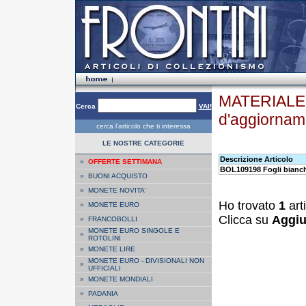
MATERIALE F
Cerca
VAI!
d'aggiorna
cerca l'articolo che ti interessa
LE NOSTRE CATEGORIE
Descrizione Articolo
»
OFFERTE SETTIMANA
BOL109198 Fogli bianc
»
BUONI ACQUISTO
»
MONETE NOVITA'
Ho trovato
1
art
»
MONETE EURO
Clicca su
Aggiu
»
FRANCOBOLLI
MONETE EURO SINGOLE E
»
ROTOLINI
»
MONETE LIRE
MONETE EURO - DIVISIONALI NON
»
UFFICIALI
»
MONETE MONDIALI
»
PADANIA