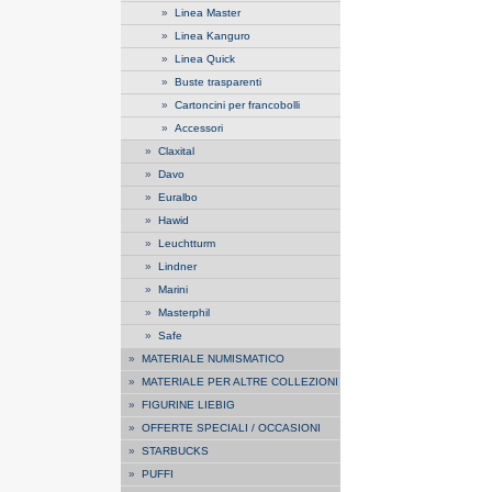
»
Linea Master
»
Linea Kanguro
»
Linea Quick
»
Buste trasparenti
»
Cartoncini per francobolli
»
Accessori
»
Claxital
»
Davo
»
Euralbo
»
Hawid
»
Leuchtturm
»
Lindner
»
Marini
»
Masterphil
»
Safe
»
MATERIALE NUMISMATICO
»
MATERIALE PER ALTRE COLLEZIONI
»
FIGURINE LIEBIG
»
OFFERTE SPECIALI / OCCASIONI
»
STARBUCKS
»
PUFFI