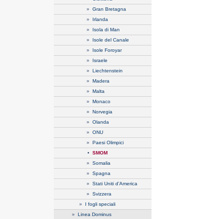
»
Gran Bretagna
»
Irlanda
»
Isola di Man
»
Isole del Canale
»
Isole Foroyar
»
Israele
»
Liechtenstein
»
Madera
»
Malta
»
Monaco
»
Norvegia
»
Olanda
»
ONU
»
Paesi Olimpici
•
SMOM
»
Somalia
»
Spagna
»
Stati Uniti d'America
»
Svizzera
»
I fogli speciali
»
Linea Dominus