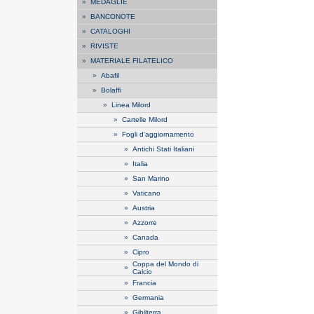
»
MEDAGLIE
»
BANCONOTE
»
CATALOGHI
»
RIVISTE
»
MATERIALE FILATELICO
»
Abafil
»
Bolaffi
»
Linea Milord
»
Cartelle Milord
»
Fogli d'aggiornamento
»
Antichi Stati Italiani
»
Italia
»
San Marino
»
Vaticano
»
Austria
»
Azzorre
»
Canada
»
Cipro
Coppa del Mondo di
»
Calcio
»
Francia
»
Germania
»
Gibilterra