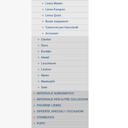
»
Linea Master
»
Linea Kanguro
»
Linea Quick
»
Buste trasparenti
»
Cartoncini per francobolli
»
Accessori
»
Claxital
»
Davo
»
Euralbo
»
Hawid
»
Leuchtturm
»
Lindner
»
Marini
»
Masterphil
»
Safe
»
MATERIALE NUMISMATICO
»
MATERIALE PER ALTRE COLLEZIONI
»
FIGURINE LIEBIG
»
OFFERTE SPECIALI / OCCASIONI
»
STARBUCKS
»
PUFFI