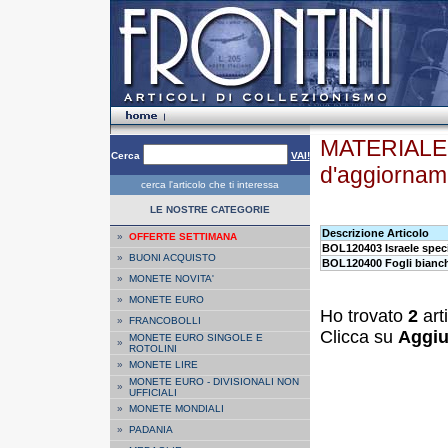
MATERIALE F
Cerca
VAI!
d'aggiornam
cerca l'articolo che ti interessa
LE NOSTRE CATEGORIE
Descrizione Articolo
»
OFFERTE SETTIMANA
BOL120403 Israele speci
»
BUONI ACQUISTO
BOL120400 Fogli bianchi
»
MONETE NOVITA'
»
MONETE EURO
Ho trovato
2
art
»
FRANCOBOLLI
Clicca su
Aggiu
MONETE EURO SINGOLE E
»
ROTOLINI
»
MONETE LIRE
MONETE EURO - DIVISIONALI NON
»
UFFICIALI
»
MONETE MONDIALI
»
PADANIA