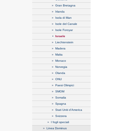
»
Gran Bretagna
»
Irlanda
»
Isola di Man
»
Isole del Canale
»
Isole Foroyar
•
Israele
»
Liechtenstein
»
Madera
»
Malta
»
Monaco
»
Norvegia
»
Olanda
»
ONU
»
Paesi Olimpici
»
SMOM
»
Somalia
»
Spagna
»
Stati Uniti d'America
»
Svizzera
»
I fogli speciali
»
Linea Dominus