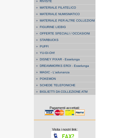
»
RIVISTE
»
MATERIALE FILATELICO
»
MATERIALE NUMISMATICO
»
MATERIALE PER ALTRE COLLEZIONI
»
FIGURINE LIEBIG
»
OFFERTE SPECIALI / OCCASIONI
»
STARBUCKS
»
PUFFI
»
YU-GI-OH!
»
DISNEY PIXAR - Esselunga
»
DREAMWORKS EROI - Esselunga
»
MAGIC - L'adunanza
»
POKEMON
»
SCHEDE TELEFONICHE
»
BIGLIETTI DA COLLEZIONE ATM
Pagamenti accettati:
Visita i nostri link: