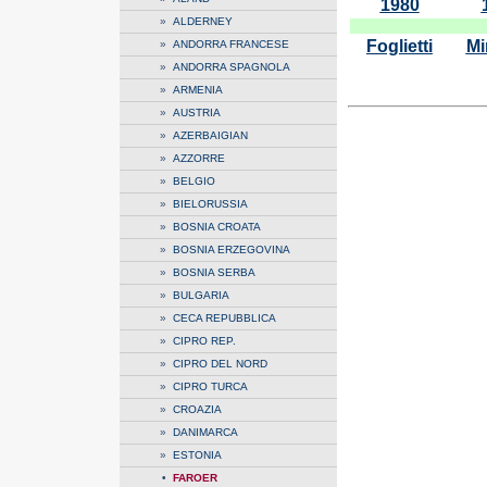
1980
»
ALDERNEY
Foglietti
Mi
»
ANDORRA FRANCESE
»
ANDORRA SPAGNOLA
»
ARMENIA
»
AUSTRIA
»
AZERBAIGIAN
»
AZZORRE
»
BELGIO
»
BIELORUSSIA
»
BOSNIA CROATA
»
BOSNIA ERZEGOVINA
»
BOSNIA SERBA
»
BULGARIA
»
CECA REPUBBLICA
»
CIPRO REP.
»
CIPRO DEL NORD
»
CIPRO TURCA
»
CROAZIA
»
DANIMARCA
»
ESTONIA
•
FAROER