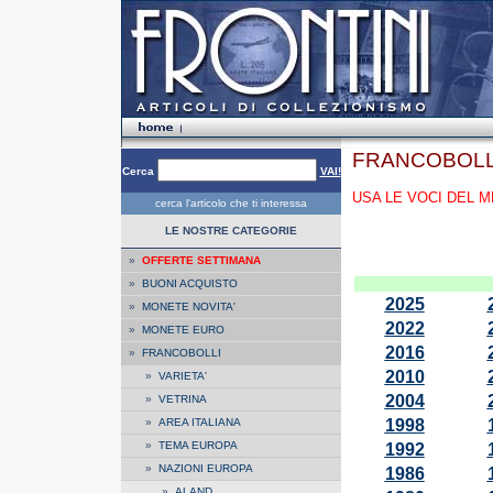
FRANCOBOLL
Cerca
VAI!
USA LE VOCI DEL M
cerca l'articolo che ti interessa
LE NOSTRE CATEGORIE
»
OFFERTE SETTIMANA
»
BUONI ACQUISTO
2025
»
MONETE NOVITA'
2022
»
MONETE EURO
2016
»
FRANCOBOLLI
2010
»
VARIETA'
2004
»
VETRINA
»
AREA ITALIANA
1998
»
TEMA EUROPA
1992
»
NAZIONI EUROPA
1986
»
ALAND