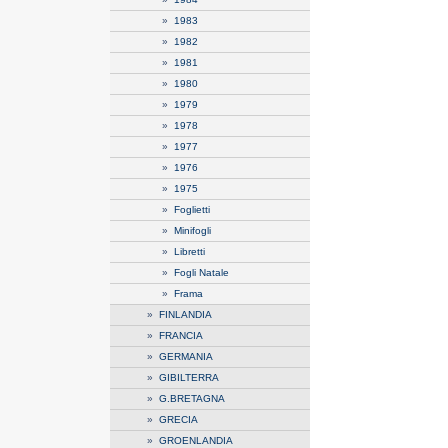
»
1983
»
1982
»
1981
»
1980
»
1979
»
1978
»
1977
»
1976
»
1975
»
Foglietti
»
Minifogli
»
Libretti
»
Fogli Natale
»
Frama
»
FINLANDIA
»
FRANCIA
»
GERMANIA
»
GIBILTERRA
»
G.BRETAGNA
»
GRECIA
»
GROENLANDIA