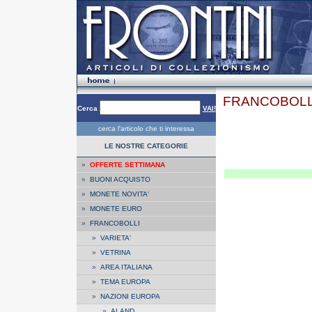
FRANCOBOLL
Cerca
VAI!
cerca l'articolo che ti interessa
LE NOSTRE CATEGORIE
»
OFFERTE SETTIMANA
»
BUONI ACQUISTO
»
MONETE NOVITA'
»
MONETE EURO
»
FRANCOBOLLI
»
VARIETA'
»
VETRINA
»
AREA ITALIANA
»
TEMA EUROPA
»
NAZIONI EUROPA
»
ALAND