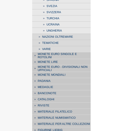
»
SVEZIA
»
SVIZZERA
»
TURCHIA
»
UCRAINA
»
UNGHERIA
»
NAZIONI OLTREMARE
»
TEMATICHE
»
VARIE
MONETE EURO SINGOLE E
»
ROTOLINI
»
MONETE LIRE
MONETE EURO - DIVISIONALI NON
»
UFFICIALI
»
MONETE MONDIALI
»
PADANIA
»
MEDAGLIE
»
BANCONOTE
»
CATALOGHI
»
RIVISTE
»
MATERIALE FILATELICO
»
MATERIALE NUMISMATICO
»
MATERIALE PER ALTRE COLLEZIONI
»
FIGURINE LIEBIG