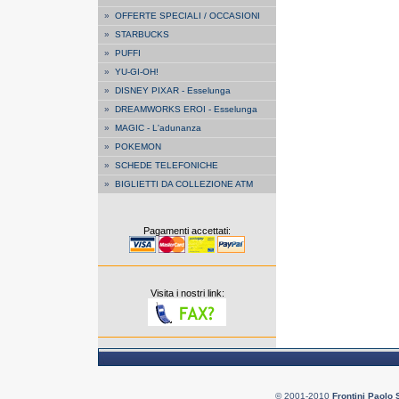
»
OFFERTE SPECIALI / OCCASIONI
»
STARBUCKS
»
PUFFI
»
YU-GI-OH!
»
DISNEY PIXAR - Esselunga
»
DREAMWORKS EROI - Esselunga
»
MAGIC - L'adunanza
»
POKEMON
»
SCHEDE TELEFONICHE
»
BIGLIETTI DA COLLEZIONE ATM
Pagamenti accettati:
Visita i nostri link:
© 2001-2010
Frontini Paolo 