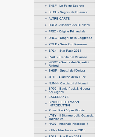
»
THSF - Le Forze Segrete
»
SECE - Segreti dell'Eternità
»
ALTRE CARTE
»
DUEA - Alleanza dei Duellanti
»
PRIO - Origine Primordiale
»
DRLG - Draghi della Leggenda
»
PGLD - Serie Oro Premium
»
SP14 - Star Pack 2014
»
LVAL - Eredità del Valoroso
WGRT - Guerra dei Giganti: i
»
Rinforzi
»
SHSP - Spettri dell'Ombra
»
JOTL - Giudizio della Luce
»
NUMH - Cacciatori di Numeri
BP02 - Battle Pack 2: Guerra
»
dei Giganti
»
EXCEED XYZ
SINGOLE DEI MAZZI
»
INTRODUTTIVI
»
Power Pack V per Vittoria
LTGY - Il Signore della Galassia
»
Tachionica
»
HA07 - Arsenale Nascosto 7
»
ZTIN - Mini Tin Zexal 2013
»
SP13 - Star Pack 2013