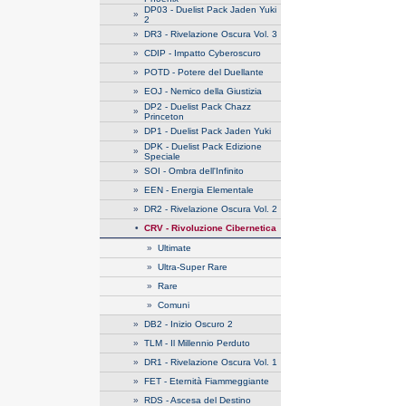
DP03 - Duelist Pack Jaden Yuki
»
2
»
DR3 - Rivelazione Oscura Vol. 3
»
CDIP - Impatto Cyberoscuro
»
POTD - Potere del Duellante
»
EOJ - Nemico della Giustizia
DP2 - Duelist Pack Chazz
»
Princeton
»
DP1 - Duelist Pack Jaden Yuki
DPK - Duelist Pack Edizione
»
Speciale
»
SOI - Ombra dell'Infinito
»
EEN - Energia Elementale
»
DR2 - Rivelazione Oscura Vol. 2
•
CRV - Rivoluzione Cibernetica
»
Ultimate
»
Ultra-Super Rare
»
Rare
»
Comuni
»
DB2 - Inizio Oscuro 2
»
TLM - Il Millennio Perduto
»
DR1 - Rivelazione Oscura Vol. 1
»
FET - Eternità Fiammeggiante
»
RDS - Ascesa del Destino