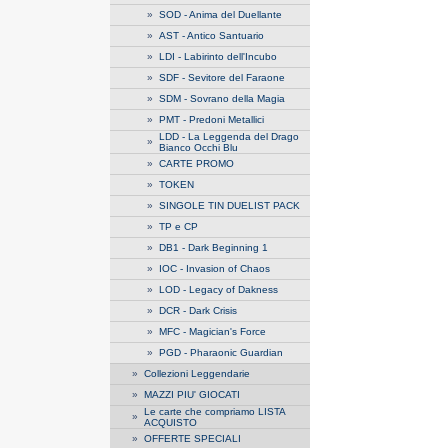
»
SOD - Anima del Duellante
»
AST - Antico Santuario
»
LDI - Labirinto dell'Incubo
»
SDF - Sevitore del Faraone
»
SDM - Sovrano della Magia
»
PMT - Predoni Metallici
LDD - La Leggenda del Drago
»
Bianco Occhi Blu
»
CARTE PROMO
»
TOKEN
»
SINGOLE TIN DUELIST PACK
»
TP e CP
»
DB1 - Dark Beginning 1
»
IOC - Invasion of Chaos
»
LOD - Legacy of Dakness
»
DCR - Dark Crisis
»
MFC - Magician's Force
»
PGD - Pharaonic Guardian
»
Collezioni Leggendarie
»
MAZZI PIU' GIOCATI
Le carte che compriamo LISTA
»
ACQUISTO
»
OFFERTE SPECIALI