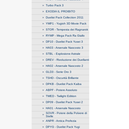
»
Turbo Pack 3
»
EXODIA IL PROIBITO
»
Duelist Pack Collection 2011
»
YMP1 - Yugioh 3D Movie Pack
»
STOR - Tempesta dei Ragnarok
»
RYMP - Mega Pack Ra Giallo
»
DP10 - Duelist Pack Yusei 3
»
HA03 - Arsenale Nascosto 3
»
STBL - Esplosione Astrale
»
DREV - Rivoluzione dei Duellanti
»
HA02 - Arsenale Nascosto 2
»
GLD3 - Serie Oro 3
»
TSHD - Oscurità Brillante
»
DPKB - Duelist Pack Kaiba
»
ABPF - Potere Assoluto
»
TWED - Twilight Edition
»
DP09 - Duelist Pack Yusei 2
»
HA01 - Arsenale Nascosto
SOVR - Potere della Polvere di
»
Stelle
»
ANPR - Antica Profezia
»
DPYG - Duelist Pack Yugi