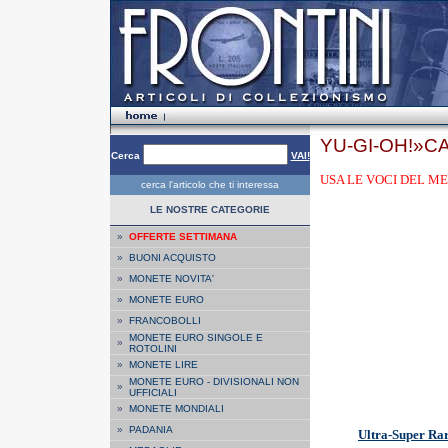
YU-GI-OH!»CA
Cerca
VAI!
USA LE VOCI DEL ME
cerca l'articolo che ti interessa
LE NOSTRE CATEGORIE
»
OFFERTE SETTIMANA
»
BUONI ACQUISTO
»
MONETE NOVITA'
»
MONETE EURO
»
FRANCOBOLLI
MONETE EURO SINGOLE E
»
ROTOLINI
»
MONETE LIRE
MONETE EURO - DIVISIONALI NON
»
UFFICIALI
»
MONETE MONDIALI
»
PADANIA
Ultra-Super Ra