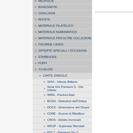
»
MEDAGLIE
»
BANCONOTE
»
CATALOGHI
»
RIVISTE
»
MATERIALE FILATELICO
»
MATERIALE NUMISMATICO
»
MATERIALE PER ALTRE COLLEZIONI
»
FIGURINE LIEBIG
»
OFFERTE SPECIALI / OCCASIONI
»
STARBUCKS
»
PUFFI
»
YU-GI-OH!
»
CARTE SINGOLE
»
SHVI - Vittorie Brillanti
Serie Oro Premium 3 - Oro
»
Infinito
»
WIRA - Predoni Alati
»
BOSH - Distruttori dell'Ombra
»
DOCS - Dimensione del Chaos
»
CORE - Scontri di Ribellioni
»
CROS - Destini Incrociati
»
WSUP - Superstar Mondiali
»
PGL2 - Premium Oro 2