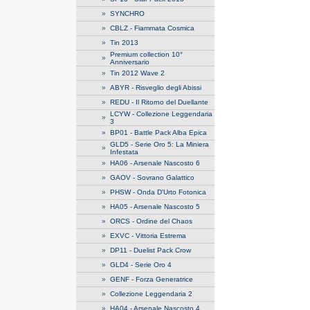
»
SYNCHRO
»
CBLZ - Fiammata Cosmica
»
Tin 2013
Premium collection 10°
»
Anniversario
»
Tin 2012 Wave 2
»
ABYR - Risveglio degli Abissi
»
REDU - Il Ritorno del Duellante
LCYW - Collezione Leggendaria
»
3
»
BP01 - Battle Pack Alba Epica
GLD5 - Serie Oro 5: La Miniera
»
Infestata
»
HA06 - Arsenale Nascosto 6
»
GAOV - Sovrano Galattico
»
PHSW - Onda D'Urto Fotonica
»
HA05 - Arsenale Nascosto 5
»
ORCS - Ordine del Chaos
»
EXVC - Vittoria Estrema
»
DP11 - Duelist Pack Crow
»
GLD4 - Serie Oro 4
»
GENF - Forza Generatrice
»
Collezione Leggendaria 2
»
HA04 - Arsenale Nascosto 4