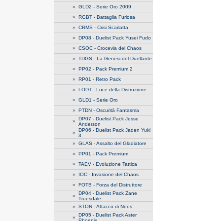
»
GLD2 - Serie Oro 2009
»
RGBT - Battaglia Furiosa
»
CRMS - Crisi Scarlatta
»
DP08 - Duelist Pack Yusei Fudo
»
CSOC - Crocevia del Chaos
»
TDGS - La Genesi del Duellante
»
PP02 - Pack Premium 2
»
RP01 - Retro Pack
»
LODT - Luce della Distruzione
»
GLD1 - Serie Oro
»
PTDN - Oscurità Fantasma
DP07 - Duelist Pack Jesse
»
Anderson
DP06 - Duelist Pack Jaden Yuki
»
3
»
GLAS - Assalto del Gladiatore
»
PP01 - Pack Premium
»
TAEV - Evoluzione Tattica
»
IOC - Invasione del Chaos
»
FOTB - Forza del Distruttore
DP04 - Duelist Pack Zane
»
Truesdale
»
STON - Attacco di Neos
DP05 - Duelist Pack Aster
»
Phoenix