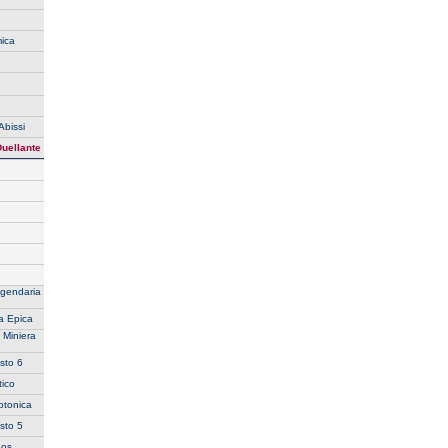
ica
Abissi
Duellante
ggendaria
a Epica
 Miniera
sto 6
ico
otonica
sto 5
aos