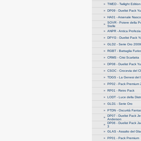
»
TWED - Twilight Edition
»
DP09 - Duelist Pack Yu
»
HA01 - Arsenale Nasco
SOVR - Potere della Po
»
Stelle
»
ANPR - Antica Profezia
»
DPYG - Duelist Pack Y
»
GLD2 - Serie Oro 2009
»
RGBT - Battaglia Furio
»
CRMS - Crisi Scarlatta
»
DP08 - Duelist Pack Y
»
CSOC - Crocevia del 
»
TDGS - La Genesi del 
»
PP02 - Pack Premium 
»
RP01 - Retro Pack
»
LODT - Luce della Dist
»
GLD1 - Serie Oro
»
PTDN - Oscurità Fant
DP07 - Duelist Pack J
»
Anderson
DP06 - Duelist Pack J
»
3
»
GLAS - Assalto del Gla
»
PP01 - Pack Premium