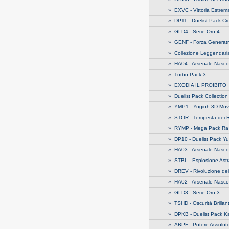
»
EXVC - Vittoria Estrem
»
DP11 - Duelist Pack C
»
GLD4 - Serie Oro 4
»
GENF - Forza Generatr
»
Collezione Leggendari
»
HA04 - Arsenale Nasco
»
Turbo Pack 3
»
EXODIA IL PROIBITO
»
Duelist Pack Collectio
»
YMP1 - Yugioh 3D Mov
»
STOR - Tempesta dei 
»
RYMP - Mega Pack Ra 
»
DP10 - Duelist Pack Yu
»
HA03 - Arsenale Nasco
»
STBL - Esplosione Astr
»
DREV - Rivoluzione dei
»
HA02 - Arsenale Nasco
»
GLD3 - Serie Oro 3
»
TSHD - Oscurità Brillan
»
DPKB - Duelist Pack K
»
ABPF - Potere Assolut