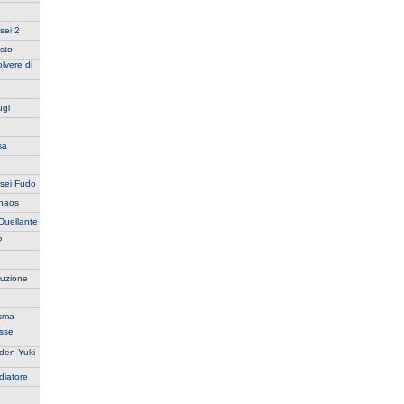
sei 2
sto
lvere di
ugi
sa
usei Fudo
Chaos
Duellante
2
ruzione
asma
esse
aden Yuki
diatore