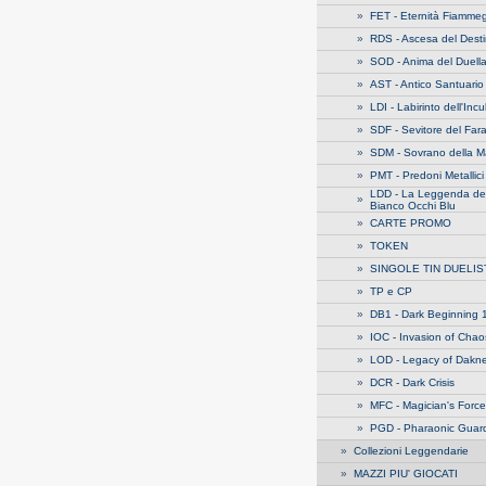
»
FET - Eternità Fiamme
»
RDS - Ascesa del Dest
»
SOD - Anima del Duell
»
AST - Antico Santuario
»
LDI - Labirinto dell'Inc
»
SDF - Sevitore del Far
»
SDM - Sovrano della M
»
PMT - Predoni Metallici
LDD - La Leggenda de
»
Bianco Occhi Blu
»
CARTE PROMO
»
TOKEN
»
SINGOLE TIN DUELIS
»
TP e CP
»
DB1 - Dark Beginning 
»
IOC - Invasion of Chao
»
LOD - Legacy of Dakn
»
DCR - Dark Crisis
»
MFC - Magician's Force
»
PGD - Pharaonic Guar
»
Collezioni Leggendarie
»
MAZZI PIU' GIOCATI