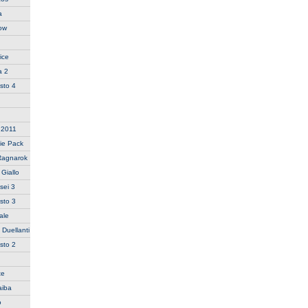
a
row
ice
a 2
sto 4
n 2011
ie Pack
Ragnarok
Giallo
sei 3
sto 3
ale
 Duellanti
sto 2
te
aiba
o