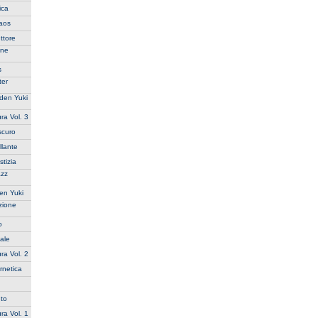
ica
haos
ttore
ane
s
ter
aden Yuki
ra Vol. 3
scuro
llante
tizia
azz
en Yuki
zione
o
ale
ra Vol. 2
rnetica
uto
ra Vol. 1