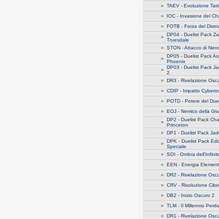
»
TAEV - Evoluzione Tatt
»
IOC - Invasione del C
»
FOTB - Forza del Distru
DP04 - Duelist Pack Z
»
Truesdale
»
STON - Attacco di Neo
DP05 - Duelist Pack As
»
Phoenix
DP03 - Duelist Pack J
»
2
»
DR3 - Rivelazione Oscu
»
CDIP - Impatto Cybero
»
POTD - Potere del Due
»
EOJ - Nemico della Gius
DP2 - Duelist Pack Ch
»
Princeton
»
DP1 - Duelist Pack Jad
DPK - Duelist Pack Edi
»
Speciale
»
SOI - Ombra dell'Infinit
»
EEN - Energia Element
»
DR2 - Rivelazione Oscu
»
CRV - Rivoluzione Cibe
»
DB2 - Inizio Oscuro 2
»
TLM - Il Millennio Perd
»
DR1 - Rivelazione Oscu