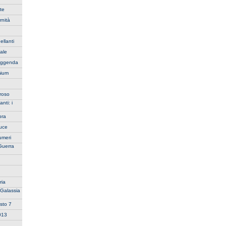
te
rnità
ellanti
iale
Leggenda
mium
oroso
nti: i
bra
Luce
umeri
Guerra
ria
 Galassia
sto 7
2013