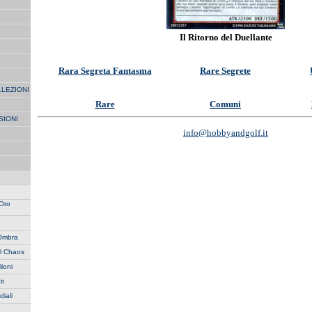
Il Ritorno del Duellante
Rara Segreta Fantasma
Rare Segrete
LLEZIONI
Rare
Comuni
SIONI
info@hobbyandgolf.it
 Oro
'Ombra
l Chaos
lioni
ti
iali