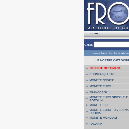
Cerca
cerca l'articolo che ti inter
LE NOSTRE CATEGORI
»
OFFERTE SETTIMANA
»
BUONI ACQUISTO
»
MONETE NOVITA'
»
MONETE EURO
»
FRANCOBOLLI
MONETE EURO SINGOLE E
»
ROTOLINI
»
MONETE LIRE
MONETE EURO - DIVISIONA
»
UFFICIALI
»
MONETE MONDIALI
»
PADANIA