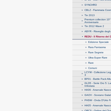
»
SYNCHRO
»
CBLZ - Fiammata Cosm
»
Tin 2013
Premium collection 10°
»
Anniversario
»
Tin 2012 Wave 2
»
ABYR - Risveglio degli 
•
REDU - Il Ritorno del 
»
Edizione Speciale
»
Rara Fantasma
»
Rare Segrete
»
Ultra-Super Rare
»
Rare
»
Comuni
LCYW - Collezione Le
»
3
»
BP01 - Battle Pack Alb
GLD5 - Serie Oro 5: La
»
Infestata
»
HA06 - Arsenale Nasco
»
GAOV - Sovrano Galatt
»
PHSW - Onda D'Urto F
»
HA05 - Arsenale Nasco
»
ORCS - Ordine del Ch