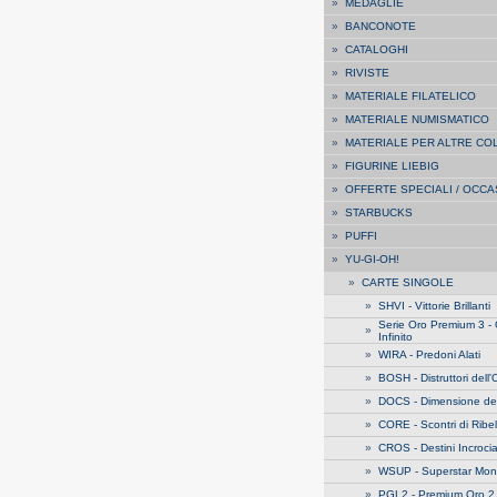
»
MEDAGLIE
»
BANCONOTE
»
CATALOGHI
»
RIVISTE
»
MATERIALE FILATELICO
»
MATERIALE NUMISMATICO
»
MATERIALE PER ALTRE CO
»
FIGURINE LIEBIG
»
OFFERTE SPECIALI / OCCA
»
STARBUCKS
»
PUFFI
»
YU-GI-OH!
»
CARTE SINGOLE
»
SHVI - Vittorie Brillanti
Serie Oro Premium 3 -
»
Infinito
»
WIRA - Predoni Alati
»
BOSH - Distruttori dell
»
DOCS - Dimensione de
»
CORE - Scontri di Ribel
»
CROS - Destini Incrocia
»
WSUP - Superstar Mond
»
PGL2 - Premium Oro 2