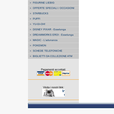
»
FIGURINE LIEBIG
»
OFFERTE SPECIALI / OCCASIONI
»
STARBUCKS
»
PUFFI
»
YU-GI-OH!
»
DISNEY PIXAR - Esselunga
»
DREAMWORKS EROI - Esselunga
»
MAGIC - L'adunanza
»
POKEMON
»
SCHEDE TELEFONICHE
»
BIGLIETTI DA COLLEZIONE ATM
Pagamenti accettati:
Visita i nostri link: