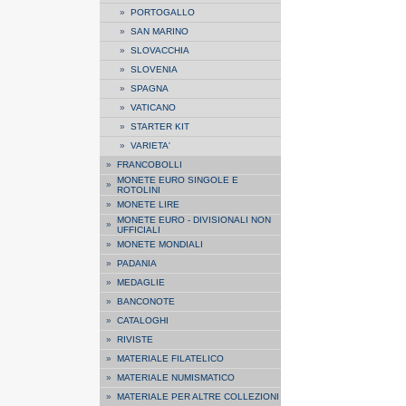
»
PORTOGALLO
»
SAN MARINO
»
SLOVACCHIA
»
SLOVENIA
»
SPAGNA
»
VATICANO
»
STARTER KIT
»
VARIETA'
»
FRANCOBOLLI
MONETE EURO SINGOLE E
»
ROTOLINI
»
MONETE LIRE
MONETE EURO - DIVISIONALI NON
»
UFFICIALI
»
MONETE MONDIALI
»
PADANIA
»
MEDAGLIE
»
BANCONOTE
»
CATALOGHI
»
RIVISTE
»
MATERIALE FILATELICO
»
MATERIALE NUMISMATICO
»
MATERIALE PER ALTRE COLLEZIONI