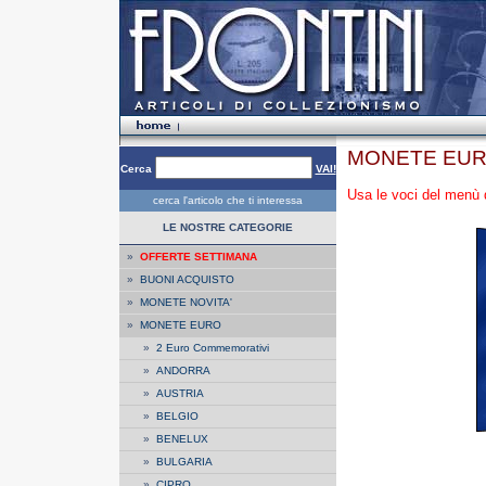
MONETE EUR
Cerca
VAI!
Usa le voci del menù d
cerca l'articolo che ti interessa
LE NOSTRE CATEGORIE
»
OFFERTE SETTIMANA
»
BUONI ACQUISTO
»
MONETE NOVITA'
»
MONETE EURO
»
2 Euro Commemorativi
»
ANDORRA
»
AUSTRIA
»
BELGIO
»
BENELUX
»
BULGARIA
»
CIPRO