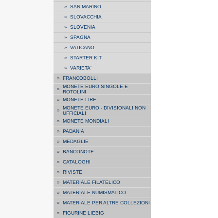
»
SAN MARINO
»
SLOVACCHIA
»
SLOVENIA
»
SPAGNA
»
VATICANO
»
STARTER KIT
»
VARIETA'
»
FRANCOBOLLI
MONETE EURO SINGOLE E
»
ROTOLINI
»
MONETE LIRE
MONETE EURO - DIVISIONALI NON
»
UFFICIALI
»
MONETE MONDIALI
»
PADANIA
»
MEDAGLIE
»
BANCONOTE
»
CATALOGHI
»
RIVISTE
»
MATERIALE FILATELICO
»
MATERIALE NUMISMATICO
»
MATERIALE PER ALTRE COLLEZIONI
»
FIGURINE LIEBIG