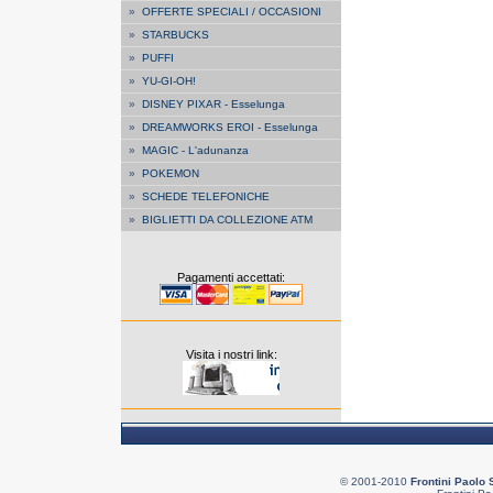
»
OFFERTE SPECIALI / OCCASIONI
»
STARBUCKS
»
PUFFI
»
YU-GI-OH!
»
DISNEY PIXAR - Esselunga
»
DREAMWORKS EROI - Esselunga
»
MAGIC - L'adunanza
»
POKEMON
»
SCHEDE TELEFONICHE
»
BIGLIETTI DA COLLEZIONE ATM
Pagamenti accettati:
Visita i nostri link:
© 2001-2010
Frontini Paolo 