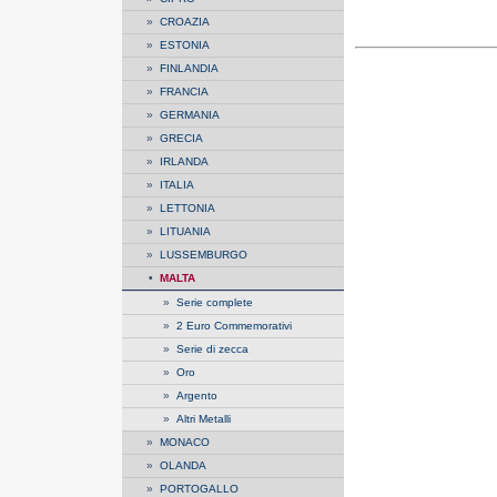
»
CROAZIA
»
ESTONIA
»
FINLANDIA
»
FRANCIA
»
GERMANIA
»
GRECIA
»
IRLANDA
»
ITALIA
»
LETTONIA
»
LITUANIA
»
LUSSEMBURGO
•
MALTA
»
Serie complete
»
2 Euro Commemorativi
»
Serie di zecca
»
Oro
»
Argento
»
Altri Metalli
»
MONACO
»
OLANDA
»
PORTOGALLO