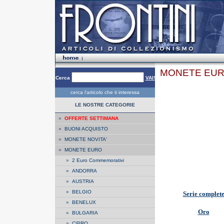
MONETE EU
Cerca
VAI!
cerca l'articolo che ti interessa
LE NOSTRE CATEGORIE
»
OFFERTE SETTIMANA
»
BUONI ACQUISTO
»
MONETE NOVITA'
»
MONETE EURO
»
2 Euro Commemorativi
»
ANDORRA
»
AUSTRIA
»
BELGIO
Serie complet
»
BENELUX
Oro
»
BULGARIA
»
CIPRO