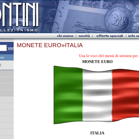
MONETE EURO»ITALIA
VAI!
Usa le voci del menù di sinistra per acced
essa
MONETE EURO
E
ITALIA