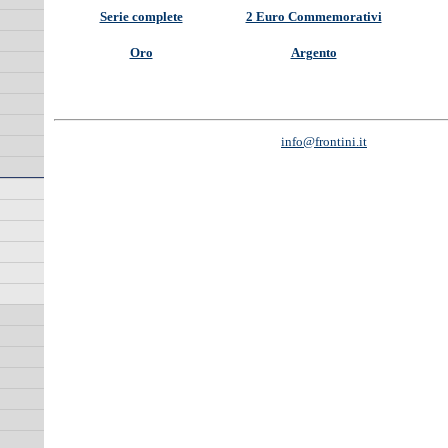
Serie complete
2 Euro Commemorativi
Oro
Argento
info@frontini.it