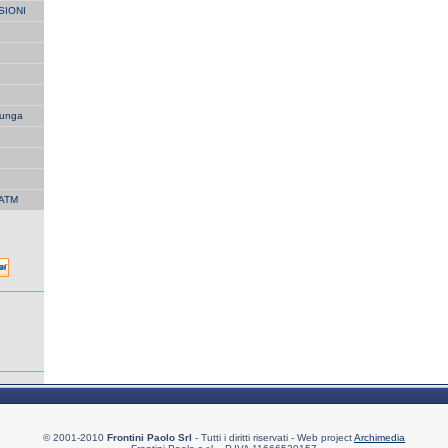
SIONI
unga
 ATM
© 2001-2010
Frontini Paolo Srl
- Tutti i diritti riservati - Web project
Archimedia