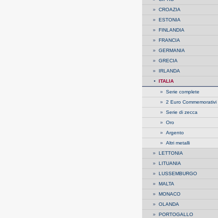
»
CROAZIA
»
ESTONIA
»
FINLANDIA
»
FRANCIA
»
GERMANIA
»
GRECIA
»
IRLANDA
•
ITALIA
»
Serie complete
»
2 Euro Commemorativi
»
Serie di zecca
»
Oro
»
Argento
»
Altri metalli
»
LETTONIA
»
LITUANIA
»
LUSSEMBURGO
»
MALTA
»
MONACO
»
OLANDA
»
PORTOGALLO