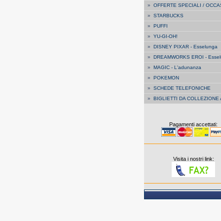
»
OFFERTE SPECIALI / OCCA
»
STARBUCKS
»
PUFFI
»
YU-GI-OH!
»
DISNEY PIXAR - Esselunga
»
DREAMWORKS EROI - Essel
»
MAGIC - L'adunanza
»
POKEMON
»
SCHEDE TELEFONICHE
»
BIGLIETTI DA COLLEZIONE
Pagamenti accettati:
Visita i nostri link: