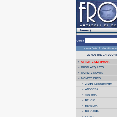
Cerca
cerca l'articolo che ti inter
LE NOSTRE CATEGORI
»
OFFERTE SETTIMANA
»
BUONI ACQUISTO
»
MONETE NOVITA'
»
MONETE EURO
»
2 Euro Commemorativi
»
ANDORRA
»
AUSTRIA
»
BELGIO
»
BENELUX
»
BULGARIA
»
CIPRO