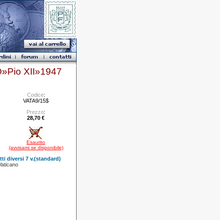
Pio XII»1947
Codice
:
VATA9/15$
Prezzo
:
28,70 €
Esaurito
(avvisami se disponibile)
ti diversi 7 v.(standard)
Vaticano