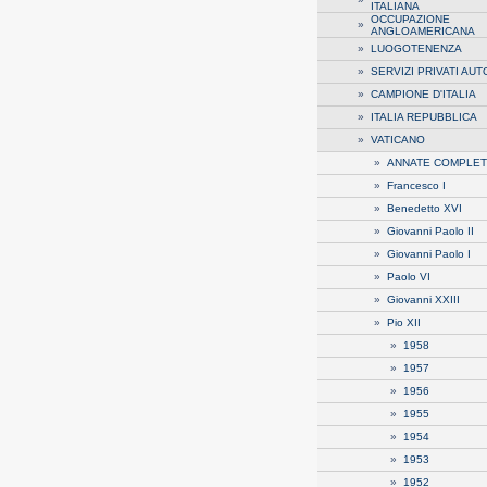
ITALIANA
OCCUPAZIONE
»
ANGLOAMERICANA
»
LUOGOTENENZA
»
SERVIZI PRIVATI AUT
»
CAMPIONE D'ITALIA
»
ITALIA REPUBBLICA
»
VATICANO
»
ANNATE COMPLE
»
Francesco I
»
Benedetto XVI
»
Giovanni Paolo II
»
Giovanni Paolo I
»
Paolo VI
»
Giovanni XXIII
»
Pio XII
»
1958
»
1957
»
1956
»
1955
»
1954
»
1953
»
1952