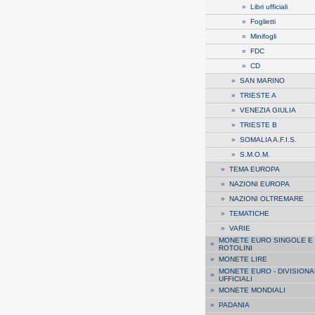
»
Libri ufficiali
»
Foglietti
»
Minifogli
»
FDC
»
CD
»
SAN MARINO
»
TRIESTE A
»
VENEZIA GIULIA
»
TRIESTE B
»
SOMALIA A.F.I.S.
»
S.M.O.M.
»
TEMA EUROPA
»
NAZIONI EUROPA
»
NAZIONI OLTREMARE
»
TEMATICHE
»
VARIE
MONETE EURO SINGOLE E
»
ROTOLINI
»
MONETE LIRE
MONETE EURO - DIVISIONA
»
UFFICIALI
»
MONETE MONDIALI
»
PADANIA