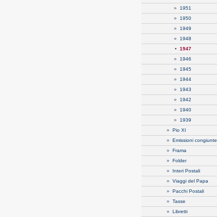
»
1951
»
1950
»
1949
»
1948
•
1947
»
1946
»
1945
»
1944
»
1943
»
1942
»
1940
»
1939
»
Pio XI
»
Emissioni congiunte
»
Frama
»
Folder
»
Interi Postali
»
Viaggi del Papa
»
Pacchi Postali
»
Tasse
»
Libretti