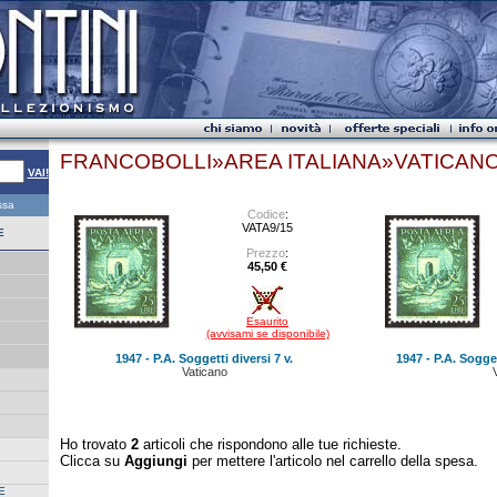
FRANCOBOLLI»AREA ITALIANA»VATICANO»
VAI!
essa
Codice
:
VATA9/15
E
Prezzo
:
45,50 €
Esaurito
(avvisami se disponibile)
1947 - P.A. Soggetti diversi 7 v.
1947 - P.A. Sogget
Vaticano
Ho trovato
2
articoli che rispondono alle tue richieste.
Clicca su
Aggiungi
per mettere l'articolo nel carrello della spesa.
E