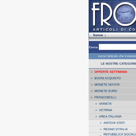
Cerca
cerca l'articolo che ti inter
LE NOSTRE CATEGORI
»
OFFERTE SETTIMANA
»
BUONI ACQUISTO
»
MONETE NOVITA'
»
MONETE EURO
»
FRANCOBOLLI
»
VARIETA'
»
VETRINA
»
AREA ITALIANA
»
ANTICHI STATI
»
REGNO D'ITALIA
REPUBBLICA SOCIAL
»