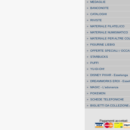
»
MEDAGLIE
»
BANCONOTE
»
CATALOGHI
»
RIVISTE
»
MATERIALE FILATELICO
»
MATERIALE NUMISMATICO
»
MATERIALE PER ALTRE CO
»
FIGURINE LIEBIG
»
OFFERTE SPECIALI / OCCA
»
STARBUCKS
»
PUFFI
»
YU-GI-OH!
»
DISNEY PIXAR - Esselunga
»
DREAMWORKS EROI - Essel
»
MAGIC - L'adunanza
»
POKEMON
»
SCHEDE TELEFONICHE
»
BIGLIETTI DA COLLEZIONE
Pagamenti accettati: