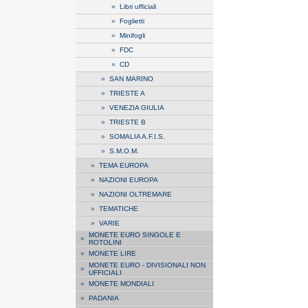
»
Libri ufficiali
»
Foglietti
»
Minifogli
»
FDC
»
CD
»
SAN MARINO
»
TRIESTE A
»
VENEZIA GIULIA
»
TRIESTE B
»
SOMALIA A.F.I.S.
»
S.M.O.M.
»
TEMA EUROPA
»
NAZIONI EUROPA
»
NAZIONI OLTREMARE
»
TEMATICHE
»
VARIE
MONETE EURO SINGOLE E
»
ROTOLINI
»
MONETE LIRE
MONETE EURO - DIVISIONALI NON
»
UFFICIALI
»
MONETE MONDIALI
»
PADANIA