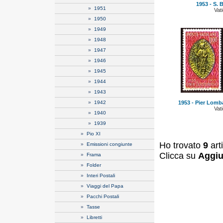
1953 - S. 
»
1951
Vat
»
1950
»
1949
»
1948
»
1947
»
1946
»
1945
»
1944
»
1943
»
1942
1953 - Pier Lomb
Vat
»
1940
»
1939
»
Pio XI
Ho trovato
9
art
»
Emissioni congiunte
Clicca su
Aggiu
»
Frama
»
Folder
»
Interi Postali
»
Viaggi del Papa
»
Pacchi Postali
»
Tasse
»
Libretti