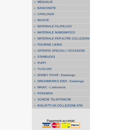
»
MEDAGLIE
»
BANCONOTE
»
CATALOGHI
»
RIVISTE
»
MATERIALE FILATELICO
»
MATERIALE NUMISMATICO
»
MATERIALE PER ALTRE COLLEZIONI
»
FIGURINE LIEBIG
»
OFFERTE SPECIALI / OCCASIONI
»
STARBUCKS
»
PUFFI
»
YU-GI-OH!
»
DISNEY PIXAR - Esselunga
»
DREAMWORKS EROI - Esselunga
»
MAGIC - L'adunanza
»
POKEMON
»
SCHEDE TELEFONICHE
»
BIGLIETTI DA COLLEZIONE ATM
Pagamenti accettati: