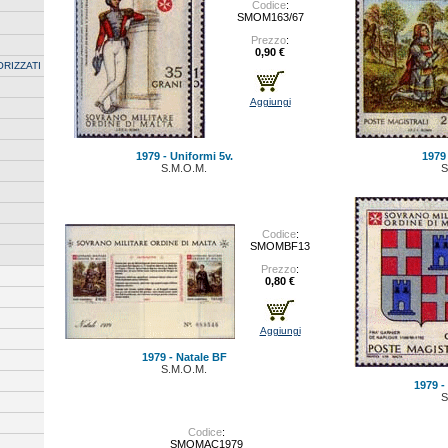
Codice
:
SMOM163/67
Prezzo
:
0,90 €
ORIZZATI
Aggiungi
1979 - Uniformi 5v.
1979 
S.M.O.M.
S
Codice
:
SMOMBF13
Prezzo
:
0,80 €
Aggiungi
1979 - Natale BF
S.M.O.M.
1979 -
S
Codice
:
SMOMAC1979