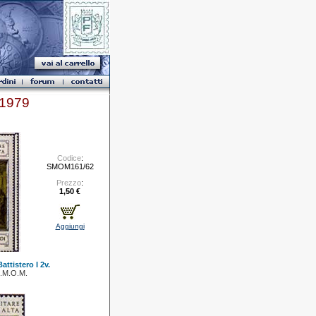
1979
Codice
:
SMOM161/62
Prezzo
:
1,50 €
Aggiungi
attistero I 2v.
.M.O.M.