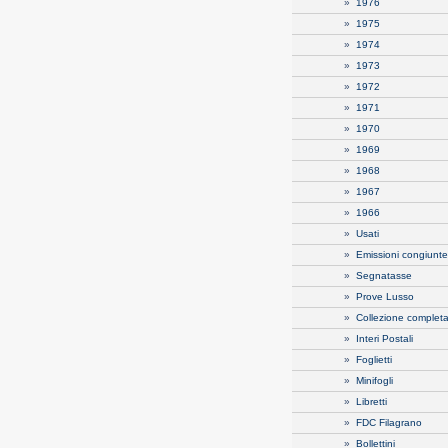
»
1976
»
1975
»
1974
»
1973
»
1972
»
1971
»
1970
»
1969
»
1968
»
1967
»
1966
»
Usati
»
Emissioni congiunte
»
Segnatasse
»
Prove Lusso
»
Collezione complet
»
Interi Postali
»
Foglietti
»
Minifogli
»
Libretti
»
FDC Filagrano
»
Bollettini