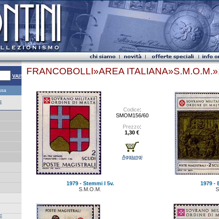
FRANCOBOLLI»AREA ITALIANA»S.M.O.M.»
VAI!
essa
E
Codice
:
SMOM156/60
Prezzo
:
1,30 €
Aggiungi
1979 - Stemmi I 5v.
1979 - B
S.M.O.M.
S
E