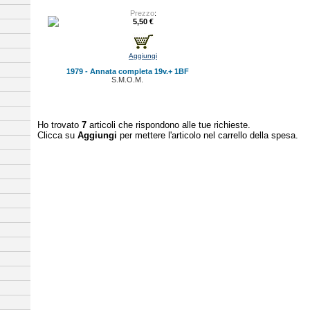
Prezzo
:
5,50 €
Aggiungi
1979 - Annata completa 19v.+ 1BF
S.M.O.M.
Ho trovato
7
articoli che rispondono alle tue richieste.
Clicca su
Aggiungi
per mettere l'articolo nel carrello della spesa.