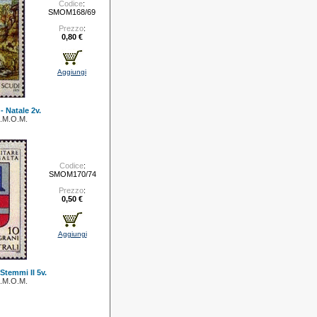
Codice
:
SMOM168/69
Prezzo
:
0,80 €
Aggiungi
- Natale 2v.
.M.O.M.
Codice
:
SMOM170/74
Prezzo
:
0,50 €
Aggiungi
 Stemmi II 5v.
.M.O.M.