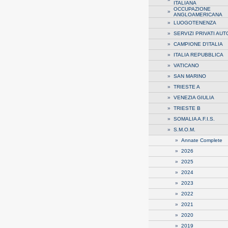
ITALIANA
OCCUPAZIONE
»
ANGLOAMERICANA
»
LUOGOTENENZA
»
SERVIZI PRIVATI AUT
»
CAMPIONE D'ITALIA
»
ITALIA REPUBBLICA
»
VATICANO
»
SAN MARINO
»
TRIESTE A
»
VENEZIA GIULIA
»
TRIESTE B
»
SOMALIA A.F.I.S.
»
S.M.O.M.
»
Annate Complete
»
2026
»
2025
»
2024
»
2023
»
2022
»
2021
»
2020
»
2019