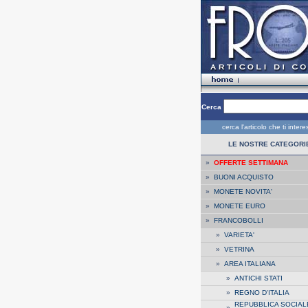
Cerca
cerca l'articolo che ti inter
LE NOSTRE CATEGORI
»
OFFERTE SETTIMANA
»
BUONI ACQUISTO
»
MONETE NOVITA'
»
MONETE EURO
»
FRANCOBOLLI
»
VARIETA'
»
VETRINA
»
AREA ITALIANA
»
ANTICHI STATI
»
REGNO D'ITALIA
REPUBBLICA SOCIAL
»