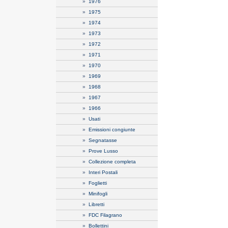
»
1976
»
1975
»
1974
»
1973
»
1972
»
1971
»
1970
»
1969
»
1968
»
1967
»
1966
»
Usati
»
Emissioni congiunte
»
Segnatasse
»
Prove Lusso
»
Collezione completa
»
Interi Postali
»
Foglietti
»
Minifogli
»
Libretti
»
FDC Filagrano
»
Bollettini