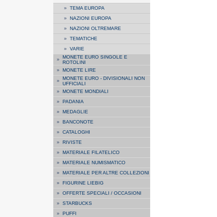
»
TEMA EUROPA
»
NAZIONI EUROPA
»
NAZIONI OLTREMARE
»
TEMATICHE
»
VARIE
MONETE EURO SINGOLE E
»
ROTOLINI
»
MONETE LIRE
MONETE EURO - DIVISIONALI NON
»
UFFICIALI
»
MONETE MONDIALI
»
PADANIA
»
MEDAGLIE
»
BANCONOTE
»
CATALOGHI
»
RIVISTE
»
MATERIALE FILATELICO
»
MATERIALE NUMISMATICO
»
MATERIALE PER ALTRE COLLEZIONI
»
FIGURINE LIEBIG
»
OFFERTE SPECIALI / OCCASIONI
»
STARBUCKS
»
PUFFI