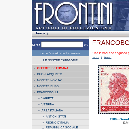
FRANCOBOL
Cerca
VAI!
Usa le voci che seguono per
cerca l'articolo che ti interessa
Inizio
2
Avanti
LE NOSTRE CATEGORIE
»
OFFERTE SETTIMANA
»
BUONI ACQUISTO
»
MONETE NOVITA'
»
MONETE EURO
»
FRANCOBOLLI
»
VARIETA'
»
VETRINA
»
AREA ITALIANA
»
ANTICHI STATI
1986 - Grandi
»
REGNO D'ITALIA
S.M
REPUBBLICA SOCIALE
»