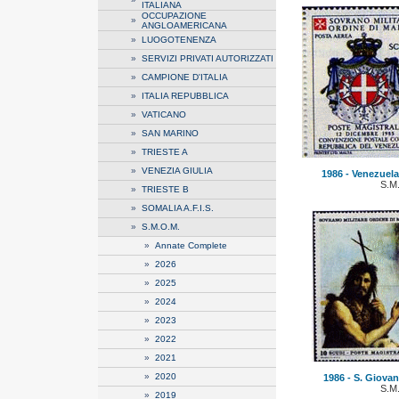
ITALIANA
OCCUPAZIONE
»
ANGLOAMERICANA
»
LUOGOTENENZA
»
SERVIZI PRIVATI AUTORIZZATI
»
CAMPIONE D'ITALIA
»
ITALIA REPUBBLICA
»
VATICANO
»
SAN MARINO
»
TRIESTE A
»
VENEZIA GIULIA
1986 - Venezuela
S.M
»
TRIESTE B
»
SOMALIA A.F.I.S.
»
S.M.O.M.
»
Annate Complete
»
2026
»
2025
»
2024
»
2023
»
2022
»
2021
»
2020
1986 - S. Giovann
S.M
»
2019