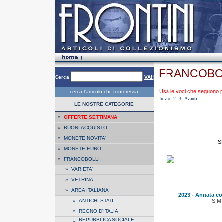
FRANCOBOL
Cerca
VAI!
Usa le voci che seguono per
cerca l'articolo che ti interessa
Inizio
2
3
Avanti
LE NOSTRE CATEGORIE
»
OFFERTE SETTIMANA
»
BUONI ACQUISTO
»
MONETE NOVITA'
S
»
MONETE EURO
»
FRANCOBOLLI
»
VARIETA'
»
VETRINA
»
AREA ITALIANA
2023 - Annata co
»
ANTICHI STATI
S.M
»
REGNO D'ITALIA
REPUBBLICA SOCIALE
»