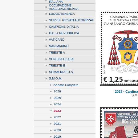
ITALIANA
OCCUPAZIONE
»
ANGLOAMERICANA
»
LUOGOTENENZA
»
SERVIZI PRIVATI AUTORIZZATI
»
CAMPIONE D'ITALIA
»
ITALIA REPUBBLICA
»
VATICANO
»
SAN MARINO
»
TRIESTE A
»
VENEZIA GIULIA
»
TRIESTE B
»
SOMALIA A.F.I.S.
»
S.M.O.M.
»
Annate Complete
»
2026
2023 - Cardina
S.M
»
2025
»
2024
•
2023
»
2022
»
2021
»
2020
»
2019