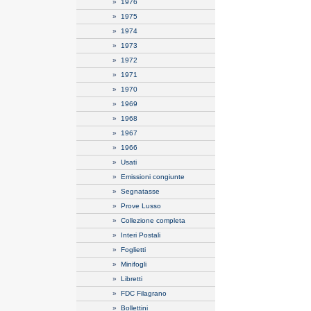
»
1976
»
1975
»
1974
»
1973
»
1972
»
1971
»
1970
»
1969
»
1968
»
1967
»
1966
»
Usati
»
Emissioni congiunte
»
Segnatasse
»
Prove Lusso
»
Collezione completa
»
Interi Postali
»
Foglietti
»
Minifogli
»
Libretti
»
FDC Filagrano
»
Bollettini