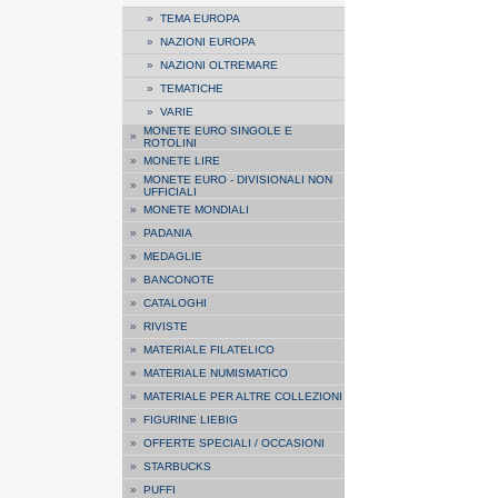
»
TEMA EUROPA
»
NAZIONI EUROPA
»
NAZIONI OLTREMARE
»
TEMATICHE
»
VARIE
MONETE EURO SINGOLE E
»
ROTOLINI
»
MONETE LIRE
MONETE EURO - DIVISIONALI NON
»
UFFICIALI
»
MONETE MONDIALI
»
PADANIA
»
MEDAGLIE
»
BANCONOTE
»
CATALOGHI
»
RIVISTE
»
MATERIALE FILATELICO
»
MATERIALE NUMISMATICO
»
MATERIALE PER ALTRE COLLEZIONI
»
FIGURINE LIEBIG
»
OFFERTE SPECIALI / OCCASIONI
»
STARBUCKS
»
PUFFI