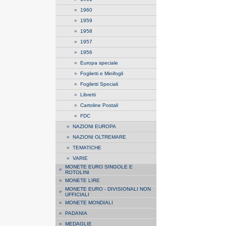
»
1960
»
1959
»
1958
»
1957
»
1956
»
Europa speciale
»
Foglietti e Minifogli
»
Foglietti Speciali
»
Libretti
»
Cartoline Postali
»
FDC
»
NAZIONI EUROPA
»
NAZIONI OLTREMARE
»
TEMATICHE
»
VARIE
MONETE EURO SINGOLE E
»
ROTOLINI
»
MONETE LIRE
MONETE EURO - DIVISIONALI NON
»
UFFICIALI
»
MONETE MONDIALI
»
PADANIA
»
MEDAGLIE