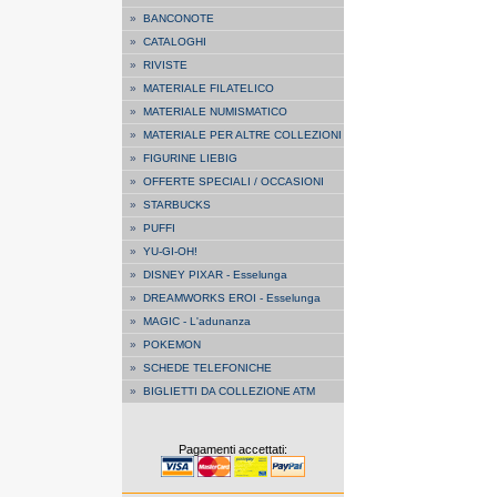
»
BANCONOTE
»
CATALOGHI
»
RIVISTE
»
MATERIALE FILATELICO
»
MATERIALE NUMISMATICO
»
MATERIALE PER ALTRE COLLEZIONI
»
FIGURINE LIEBIG
»
OFFERTE SPECIALI / OCCASIONI
»
STARBUCKS
»
PUFFI
»
YU-GI-OH!
»
DISNEY PIXAR - Esselunga
»
DREAMWORKS EROI - Esselunga
»
MAGIC - L'adunanza
»
POKEMON
»
SCHEDE TELEFONICHE
»
BIGLIETTI DA COLLEZIONE ATM
Pagamenti accettati: