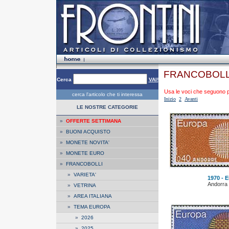
FRANCOBOLL
Cerca
VAI!
Usa le voci che seguono per
cerca l'articolo che ti interessa
Inizio
2
Avanti
LE NOSTRE CATEGORIE
»
OFFERTE SETTIMANA
»
BUONI ACQUISTO
»
MONETE NOVITA'
»
MONETE EURO
»
FRANCOBOLLI
»
VARIETA'
1970 - E
Andorra
»
VETRINA
»
AREA ITALIANA
»
TEMA EUROPA
»
2026
»
2025