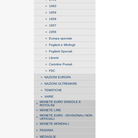
»
1960
»
1959
»
1958
»
1957
»
1956
»
Europa speciale
»
Foglietti e Minifogli
»
Foglietti Speciali
»
Libretti
»
Cartoline Postali
»
FDC
»
NAZIONI EUROPA
»
NAZIONI OLTREMARE
»
TEMATICHE
»
VARIE
MONETE EURO SINGOLE E
»
ROTOLINI
»
MONETE LIRE
MONETE EURO - DIVISIONALI NON
»
UFFICIALI
»
MONETE MONDIALI
»
PADANIA
»
MEDAGLIE