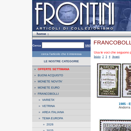
FRANCOBOLL
Cerca
VAI!
Usa le voci che seguono per
cerca l'articolo che ti interessa
Inizio
2
3
4
Avanti
LE NOSTRE CATEGORIE
»
OFFERTE SETTIMANA
»
BUONI ACQUISTO
»
MONETE NOVITA'
»
MONETE EURO
»
FRANCOBOLLI
»
VARIETA'
1985 - E
»
VETRINA
Andorra
»
AREA ITALIANA
»
TEMA EUROPA
»
2026
»
2025