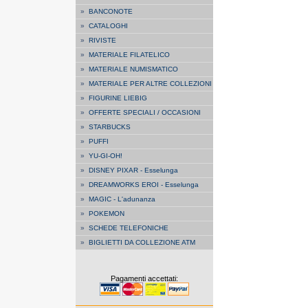
»
BANCONOTE
»
CATALOGHI
»
RIVISTE
»
MATERIALE FILATELICO
»
MATERIALE NUMISMATICO
»
MATERIALE PER ALTRE COLLEZIONI
»
FIGURINE LIEBIG
»
OFFERTE SPECIALI / OCCASIONI
»
STARBUCKS
»
PUFFI
»
YU-GI-OH!
»
DISNEY PIXAR - Esselunga
»
DREAMWORKS EROI - Esselunga
»
MAGIC - L'adunanza
»
POKEMON
»
SCHEDE TELEFONICHE
»
BIGLIETTI DA COLLEZIONE ATM
Pagamenti accettati: