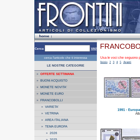
FRANCOBO
Cerca
VAI!
Usa le voci che seguono per
cerca l'articolo che ti interessa
Inizio
2
3
4
5
Avanti
LE NOSTRE CATEGORIE
»
OFFERTE SETTIMANA
»
BUONI ACQUISTO
»
MONETE NOVITA'
»
MONETE EURO
»
FRANCOBOLLI
»
VARIETA'
1991 - Europa
»
VETRINA
Alb
»
AREA ITALIANA
»
TEMA EUROPA
»
2026
»
2025