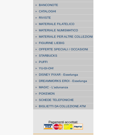
»
BANCONOTE
»
CATALOGHI
»
RIVISTE
»
MATERIALE FILATELICO
»
MATERIALE NUMISMATICO
»
MATERIALE PER ALTRE COLLEZIONI
»
FIGURINE LIEBIG
»
OFFERTE SPECIALI / OCCASIONI
»
STARBUCKS
»
PUFFI
»
YU-GI-OH!
»
DISNEY PIXAR - Esselunga
»
DREAMWORKS EROI - Esselunga
»
MAGIC - L'adunanza
»
POKEMON
»
SCHEDE TELEFONICHE
»
BIGLIETTI DA COLLEZIONE ATM
Pagamenti accettati: