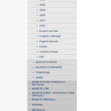
»
1960
»
1959
»
1958
»
1957
»
1956
»
Europa speciale
»
Foglietti e Minifogli
»
Foglietti Speciali
»
Libretti
»
Cartoline Postali
»
FDC
»
NAZIONI EUROPA
»
NAZIONI OLTREMARE
»
TEMATICHE
»
VARIE
MONETE EURO SINGOLE E
»
ROTOLINI
»
MONETE LIRE
MONETE EURO - DIVISIONALI NON
»
UFFICIALI
»
MONETE MONDIALI
»
PADANIA
»
MEDAGLIE