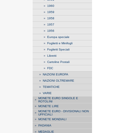
»
1960
»
1959
»
1958
»
1957
»
1956
»
Europa speciale
»
Foglietti e Minifogli
»
Foglietti Speciali
»
Libretti
»
Cartoline Postali
»
FDC
»
NAZIONI EUROPA
»
NAZIONI OLTREMARE
»
TEMATICHE
»
VARIE
MONETE EURO SINGOLE E
»
ROTOLINI
»
MONETE LIRE
MONETE EURO - DIVISIONALI NON
»
UFFICIALI
»
MONETE MONDIALI
»
PADANIA
»
MEDAGLIE