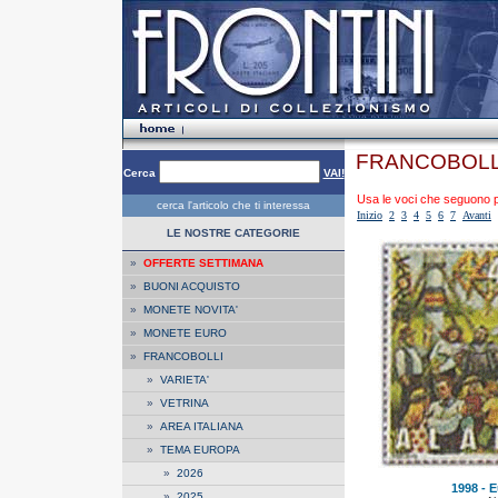
FRANCOBOLL
Cerca
VAI!
Usa le voci che seguono per
cerca l'articolo che ti interessa
Inizio
2
3
4
5
6
7
Avanti
LE NOSTRE CATEGORIE
»
OFFERTE SETTIMANA
»
BUONI ACQUISTO
»
MONETE NOVITA'
»
MONETE EURO
»
FRANCOBOLLI
»
VARIETA'
»
VETRINA
»
AREA ITALIANA
»
TEMA EUROPA
»
2026
1998 - E
»
2025