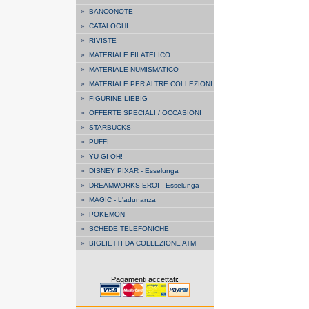
»
BANCONOTE
»
CATALOGHI
»
RIVISTE
»
MATERIALE FILATELICO
»
MATERIALE NUMISMATICO
»
MATERIALE PER ALTRE COLLEZIONI
»
FIGURINE LIEBIG
»
OFFERTE SPECIALI / OCCASIONI
»
STARBUCKS
»
PUFFI
»
YU-GI-OH!
»
DISNEY PIXAR - Esselunga
»
DREAMWORKS EROI - Esselunga
»
MAGIC - L'adunanza
»
POKEMON
»
SCHEDE TELEFONICHE
»
BIGLIETTI DA COLLEZIONE ATM
Pagamenti accettati: