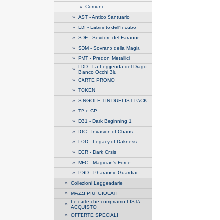
»
Comuni
»
AST - Antico Santuario
»
LDI - Labirinto dell'Incubo
»
SDF - Sevitore del Faraone
»
SDM - Sovrano della Magia
»
PMT - Predoni Metallici
LDD - La Leggenda del Drago
»
Bianco Occhi Blu
»
CARTE PROMO
»
TOKEN
»
SINGOLE TIN DUELIST PACK
»
TP e CP
»
DB1 - Dark Beginning 1
»
IOC - Invasion of Chaos
»
LOD - Legacy of Dakness
»
DCR - Dark Crisis
»
MFC - Magician's Force
»
PGD - Pharaonic Guardian
»
Collezioni Leggendarie
»
MAZZI PIU' GIOCATI
Le carte che compriamo LISTA
»
ACQUISTO
»
OFFERTE SPECIALI