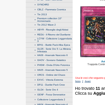
»
SYNCHRO
»
CBLZ - Fiammata Cosmica
»
Tin 2013
Premium collection 10°
»
Anniversario
»
Tin 2012 Wave 2
»
ABYR - Risveglio degli Abissi
»
REDU - Il Ritorno del Duellante
LCYW - Collezione Leggendaria
»
3
»
BP01 - Battle Pack Alba Epica
GLD5 - Serie Oro 5: La Miniera
»
Infestata
»
HA06 - Arsenale Nascosto 6
»
GAOV - Sovrano Galattico
Avi
Trappola Conti
»
PHSW - Onda D'Urto Fotonica
»
HA05 - Arsenale Nascosto 5
»
ORCS - Ordine del Chaos
Usa le voci che seguono per
»
EXVC - Vittoria Estrema
Inizio
2
Avanti
»
DP11 - Duelist Pack Crow
Ho trovato
11
ar
»
GLD4 - Serie Oro 4
Clicca su
Aggiu
»
GENF - Forza Generatrice
»
Collezione Leggendaria 2
»
HA04 - Arsenale Nascosto 4