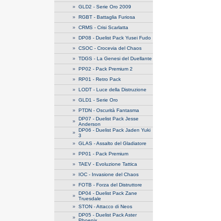
»
GLD2 - Serie Oro 2009
»
RGBT - Battaglia Furiosa
»
CRMS - Crisi Scarlatta
»
DP08 - Duelist Pack Yusei Fudo
»
CSOC - Crocevia del Chaos
»
TDGS - La Genesi del Duellante
»
PP02 - Pack Premium 2
»
RP01 - Retro Pack
»
LODT - Luce della Distruzione
»
GLD1 - Serie Oro
»
PTDN - Oscurità Fantasma
DP07 - Duelist Pack Jesse
»
Anderson
DP06 - Duelist Pack Jaden Yuki
»
3
»
GLAS - Assalto del Gladiatore
»
PP01 - Pack Premium
»
TAEV - Evoluzione Tattica
»
IOC - Invasione del Chaos
»
FOTB - Forza del Distruttore
DP04 - Duelist Pack Zane
»
Truesdale
»
STON - Attacco di Neos
DP05 - Duelist Pack Aster
»
Phoenix