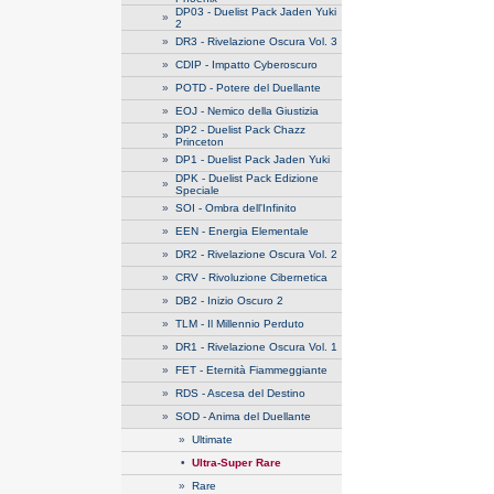
DP03 - Duelist Pack Jaden Yuki
»
2
»
DR3 - Rivelazione Oscura Vol. 3
»
CDIP - Impatto Cyberoscuro
»
POTD - Potere del Duellante
»
EOJ - Nemico della Giustizia
DP2 - Duelist Pack Chazz
»
Princeton
»
DP1 - Duelist Pack Jaden Yuki
DPK - Duelist Pack Edizione
»
Speciale
»
SOI - Ombra dell'Infinito
»
EEN - Energia Elementale
»
DR2 - Rivelazione Oscura Vol. 2
»
CRV - Rivoluzione Cibernetica
»
DB2 - Inizio Oscuro 2
»
TLM - Il Millennio Perduto
»
DR1 - Rivelazione Oscura Vol. 1
»
FET - Eternità Fiammeggiante
»
RDS - Ascesa del Destino
»
SOD - Anima del Duellante
»
Ultimate
•
Ultra-Super Rare
»
Rare