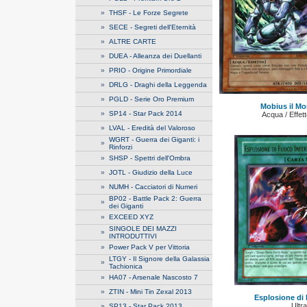
»
THSF - Le Forze Segrete
»
SECE - Segreti dell'Eternità
»
ALTRE CARTE
»
DUEA - Alleanza dei Duellanti
»
PRIO - Origine Primordiale
»
DRLG - Draghi della Leggenda
»
PGLD - Serie Oro Premium
Mobius il Mo
»
SP14 - Star Pack 2014
Acqua / Effet
»
LVAL - Eredità del Valoroso
WGRT - Guerra dei Giganti: i
»
Rinforzi
»
SHSP - Spettri dell'Ombra
»
JOTL - Giudizio della Luce
»
NUMH - Cacciatori di Numeri
BP02 - Battle Pack 2: Guerra
»
dei Giganti
»
EXCEED XYZ
SINGOLE DEI MAZZI
»
INTRODUTTIVI
»
Power Pack V per Vittoria
LTGY - Il Signore della Galassia
»
Tachionica
»
HA07 - Arsenale Nascosto 7
»
ZTIN - Mini Tin Zexal 2013
Esplosione di 
Ultr
»
SP13 - Star Pack 2013