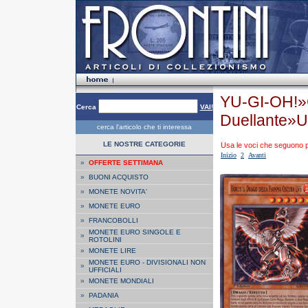
YU-GI-OH!»
Cerca
VAI!
Duellante»U
cerca l'articolo che ti interessa
LE NOSTRE CATEGORIE
Usa le voci che seguono per
Inizio
2
Avanti
»
OFFERTE SETTIMANA
»
BUONI ACQUISTO
»
MONETE NOVITA'
»
MONETE EURO
»
FRANCOBOLLI
MONETE EURO SINGOLE E
»
ROTOLINI
»
MONETE LIRE
MONETE EURO - DIVISIONALI NON
»
UFFICIALI
»
MONETE MONDIALI
»
PADANIA