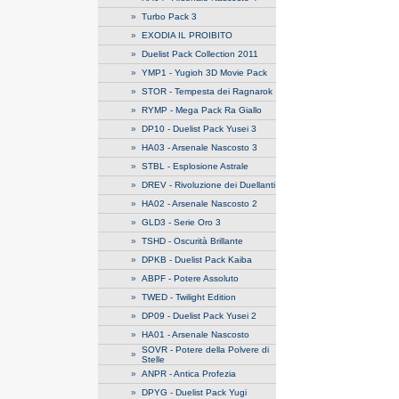
»
Turbo Pack 3
»
EXODIA IL PROIBITO
»
Duelist Pack Collection 2011
»
YMP1 - Yugioh 3D Movie Pack
»
STOR - Tempesta dei Ragnarok
»
RYMP - Mega Pack Ra Giallo
»
DP10 - Duelist Pack Yusei 3
»
HA03 - Arsenale Nascosto 3
»
STBL - Esplosione Astrale
»
DREV - Rivoluzione dei Duellanti
»
HA02 - Arsenale Nascosto 2
»
GLD3 - Serie Oro 3
»
TSHD - Oscurità Brillante
»
DPKB - Duelist Pack Kaiba
»
ABPF - Potere Assoluto
»
TWED - Twilight Edition
»
DP09 - Duelist Pack Yusei 2
»
HA01 - Arsenale Nascosto
SOVR - Potere della Polvere di
»
Stelle
»
ANPR - Antica Profezia
»
DPYG - Duelist Pack Yugi