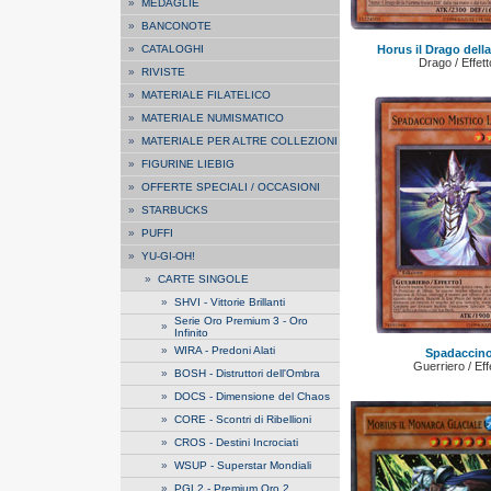
»
MEDAGLIE
»
BANCONOTE
»
CATALOGHI
Horus il Drago del
Drago / Effet
»
RIVISTE
»
MATERIALE FILATELICO
»
MATERIALE NUMISMATICO
»
MATERIALE PER ALTRE COLLEZIONI
»
FIGURINE LIEBIG
»
OFFERTE SPECIALI / OCCASIONI
»
STARBUCKS
»
PUFFI
»
YU-GI-OH!
»
CARTE SINGOLE
»
SHVI - Vittorie Brillanti
Serie Oro Premium 3 - Oro
»
Infinito
»
WIRA - Predoni Alati
Spadaccino
Guerriero / Eff
»
BOSH - Distruttori dell'Ombra
»
DOCS - Dimensione del Chaos
»
CORE - Scontri di Ribellioni
»
CROS - Destini Incrociati
»
WSUP - Superstar Mondiali
»
PGL2 - Premium Oro 2