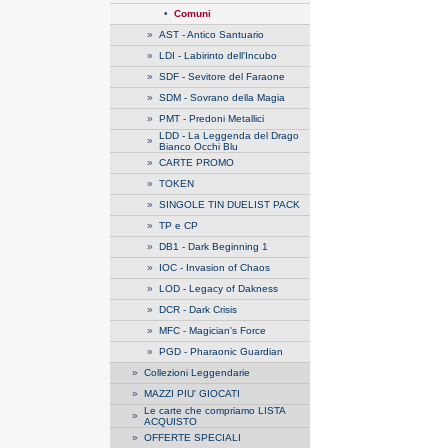
•
Comuni
»
AST - Antico Santuario
»
LDI - Labirinto dell'Incubo
»
SDF - Sevitore del Faraone
»
SDM - Sovrano della Magia
»
PMT - Predoni Metallici
LDD - La Leggenda del Drago
»
Bianco Occhi Blu
»
CARTE PROMO
»
TOKEN
»
SINGOLE TIN DUELIST PACK
»
TP e CP
»
DB1 - Dark Beginning 1
»
IOC - Invasion of Chaos
»
LOD - Legacy of Dakness
»
DCR - Dark Crisis
»
MFC - Magician's Force
»
PGD - Pharaonic Guardian
»
Collezioni Leggendarie
»
MAZZI PIU' GIOCATI
Le carte che compriamo LISTA
»
ACQUISTO
»
OFFERTE SPECIALI