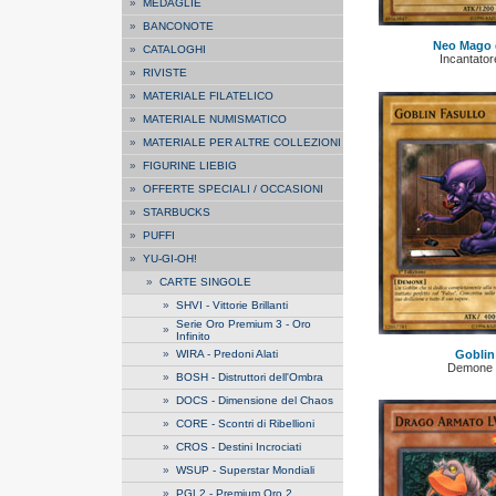
»
MEDAGLIE
»
BANCONOTE
Neo Mago 
»
CATALOGHI
Incantato
»
RIVISTE
»
MATERIALE FILATELICO
»
MATERIALE NUMISMATICO
»
MATERIALE PER ALTRE COLLEZIONI
»
FIGURINE LIEBIG
»
OFFERTE SPECIALI / OCCASIONI
»
STARBUCKS
»
PUFFI
»
YU-GI-OH!
»
CARTE SINGOLE
»
SHVI - Vittorie Brillanti
Serie Oro Premium 3 - Oro
»
Infinito
»
WIRA - Predoni Alati
Goblin
Demone 
»
BOSH - Distruttori dell'Ombra
»
DOCS - Dimensione del Chaos
»
CORE - Scontri di Ribellioni
»
CROS - Destini Incrociati
»
WSUP - Superstar Mondiali
»
PGL2 - Premium Oro 2