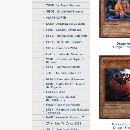
»
THSF - Le Forze Segrete
»
SECE - Segreti dell'Eternità
»
ALTRE CARTE
»
DUEA - Alleanza dei Duellanti
»
PRIO - Origine Primordiale
»
DRLG - Draghi della Leggenda
»
PGLD - Serie Oro Premium
Drago A
Drago / Eff
»
SP14 - Star Pack 2014
»
LVAL - Eredità del Valoroso
WGRT - Guerra dei Giganti: i
»
Rinforzi
»
SHSP - Spettri dell'Ombra
»
JOTL - Giudizio della Luce
»
NUMH - Cacciatori di Numeri
BP02 - Battle Pack 2: Guerra
»
dei Giganti
»
EXCEED XYZ
SINGOLE DEI MAZZI
»
INTRODUTTIVI
»
Power Pack V per Vittoria
LTGY - Il Signore della Galassia
»
Tachionica
»
HA07 - Arsenale Nascosto 7
»
ZTIN - Mini Tin Zexal 2013
Cucciolo di
Drago / Eff
»
SP13 - Star Pack 2013