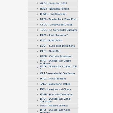
»
GLD2 - Serie Oro 2009
»
RGBT - Battaglia Furiosa
»
CRMS - Crisi Scarlatta
»
DP08 - Duelist Pack Yusei Fudo
»
CSOC - Crocevia del Chaos
»
TDGS - La Genesi del Duellante
»
PP02 - Pack Premium 2
»
RP01 - Retro Pack
»
LODT - Luce della Distruzione
»
GLD1 - Serie Oro
»
PTDN - Oscurità Fantasma
DP07 - Duelist Pack Jesse
»
Anderson
DP06 - Duelist Pack Jaden Yuki
»
3
»
GLAS - Assalto del Gladiatore
»
PP01 - Pack Premium
»
TAEV - Evoluzione Tattica
»
IOC - Invasione del Chaos
»
FOTB - Forza del Distruttore
DP04 - Duelist Pack Zane
»
Truesdale
»
STON - Attacco di Neos
DP05 - Duelist Pack Aster
»
Phoenix