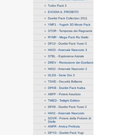
»
Turbo Pack 3
»
EXODIA IL PROIBITO
»
Duelist Pack Collection 2011
»
YMP1 - Yugioh 3D Movie Pack
»
STOR - Tempesta dei Ragnarok
»
RYMP - Mega Pack Ra Giallo
»
DP10 - Duelist Pack Yusei 3
»
HA03 - Arsenale Nascosto 3
»
STBL - Esplosione Astrale
»
DREV - Rivoluzione dei Duellanti
»
HA02 - Arsenale Nascosto 2
»
GLD3 - Serie Oro 3
»
TSHD - Oscurità Brillante
»
DPKB - Duelist Pack Kaiba
»
ABPF - Potere Assoluto
»
TWED - Twilight Edition
»
DP09 - Duelist Pack Yusei 2
»
HA01 - Arsenale Nascosto
SOVR - Potere della Polvere di
»
Stelle
»
ANPR - Antica Profezia
»
DPYG - Duelist Pack Yugi