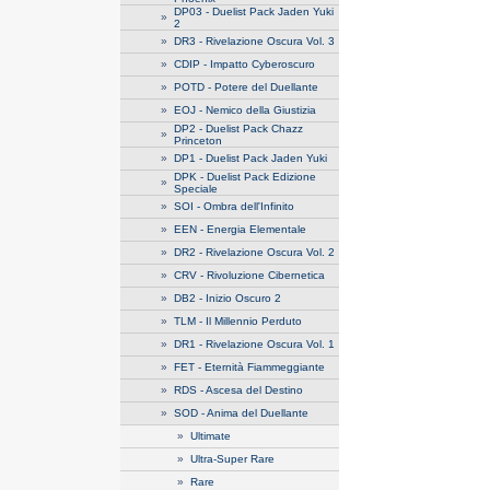
DP03 - Duelist Pack Jaden Yuki
»
2
»
DR3 - Rivelazione Oscura Vol. 3
»
CDIP - Impatto Cyberoscuro
»
POTD - Potere del Duellante
»
EOJ - Nemico della Giustizia
DP2 - Duelist Pack Chazz
»
Princeton
»
DP1 - Duelist Pack Jaden Yuki
DPK - Duelist Pack Edizione
»
Speciale
»
SOI - Ombra dell'Infinito
»
EEN - Energia Elementale
»
DR2 - Rivelazione Oscura Vol. 2
»
CRV - Rivoluzione Cibernetica
»
DB2 - Inizio Oscuro 2
»
TLM - Il Millennio Perduto
»
DR1 - Rivelazione Oscura Vol. 1
»
FET - Eternità Fiammeggiante
»
RDS - Ascesa del Destino
»
SOD - Anima del Duellante
»
Ultimate
»
Ultra-Super Rare
»
Rare