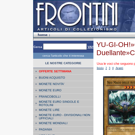
YU-GI-OH!»
Cerca
VAI!
Duellante»
cerca l'articolo che ti interessa
LE NOSTRE CATEGORIE
Usa le voci che seguono per
Inizio
2
3
4
Avanti
»
OFFERTE SETTIMANA
»
BUONI ACQUISTO
»
MONETE NOVITA'
»
MONETE EURO
»
FRANCOBOLLI
MONETE EURO SINGOLE E
»
ROTOLINI
»
MONETE LIRE
MONETE EURO - DIVISIONALI NON
»
UFFICIALI
»
MONETE MONDIALI
»
PADANIA