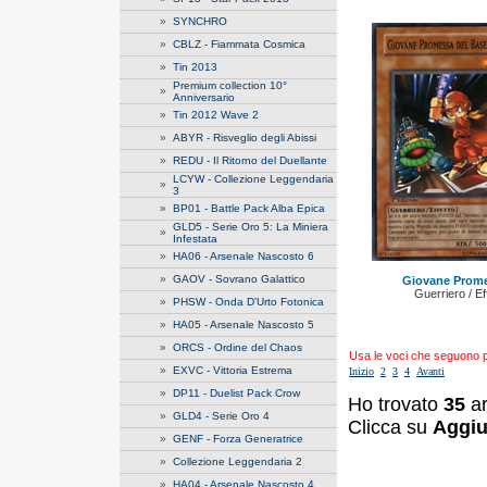
»
SYNCHRO
»
CBLZ - Fiammata Cosmica
»
Tin 2013
Premium collection 10°
»
Anniversario
»
Tin 2012 Wave 2
»
ABYR - Risveglio degli Abissi
»
REDU - Il Ritorno del Duellante
LCYW - Collezione Leggendaria
»
3
»
BP01 - Battle Pack Alba Epica
GLD5 - Serie Oro 5: La Miniera
»
Infestata
»
HA06 - Arsenale Nascosto 6
»
GAOV - Sovrano Galattico
Giovane Prome
Guerriero / E
»
PHSW - Onda D'Urto Fotonica
»
HA05 - Arsenale Nascosto 5
»
ORCS - Ordine del Chaos
Usa le voci che seguono per
»
EXVC - Vittoria Estrema
Inizio
2
3
4
Avanti
»
DP11 - Duelist Pack Crow
Ho trovato
35
ar
»
GLD4 - Serie Oro 4
Clicca su
Aggiu
»
GENF - Forza Generatrice
»
Collezione Leggendaria 2
»
HA04 - Arsenale Nascosto 4