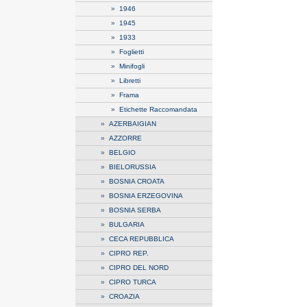
»
1946
»
1945
»
1933
»
Foglietti
»
Minifogli
»
Libretti
»
Frama
»
Etichette Raccomandata
»
AZERBAIGIAN
»
AZZORRE
»
BELGIO
»
BIELORUSSIA
»
BOSNIA CROATA
»
BOSNIA ERZEGOVINA
»
BOSNIA SERBA
»
BULGARIA
»
CECA REPUBBLICA
»
CIPRO REP.
»
CIPRO DEL NORD
»
CIPRO TURCA
»
CROAZIA