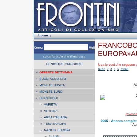
FRANCOBOL
Cerca
VAI!
EUROPA»A
cerca l'articolo che ti interessa
LE NOSTRE CATEGORIE
Usa le voci che seguono per
Inizio
2
3
4
5
Avanti
»
OFFERTE SETTIMANA
»
BUONI ACQUISTO
A
»
MONETE NOVITA'
»
MONETE EURO
»
FRANCOBOLLI
»
VARIETA'
»
VETRINA
(avvisam
»
AREA ITALIANA
2005 - Annata completa 
»
TEMA EUROPA
Aus
»
NAZIONI EUROPA
»
ALAND