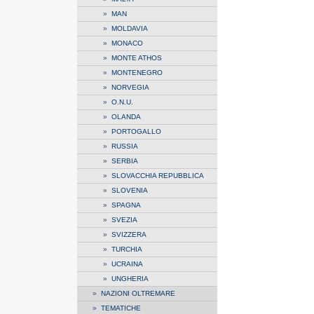
»
MAN
»
MOLDAVIA
»
MONACO
»
MONTE ATHOS
»
MONTENEGRO
»
NORVEGIA
»
O.N.U.
»
OLANDA
»
PORTOGALLO
»
RUSSIA
»
SERBIA
»
SLOVACCHIA REPUBBLICA
»
SLOVENIA
»
SPAGNA
»
SVEZIA
»
SVIZZERA
»
TURCHIA
»
UCRAINA
»
UNGHERIA
»
NAZIONI OLTREMARE
»
TEMATICHE