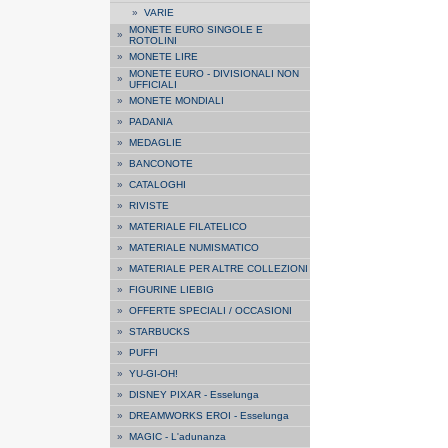
»
VARIE
MONETE EURO SINGOLE E
»
ROTOLINI
»
MONETE LIRE
MONETE EURO - DIVISIONALI NON
»
UFFICIALI
»
MONETE MONDIALI
»
PADANIA
»
MEDAGLIE
»
BANCONOTE
»
CATALOGHI
»
RIVISTE
»
MATERIALE FILATELICO
»
MATERIALE NUMISMATICO
»
MATERIALE PER ALTRE COLLEZIONI
»
FIGURINE LIEBIG
»
OFFERTE SPECIALI / OCCASIONI
»
STARBUCKS
»
PUFFI
»
YU-GI-OH!
»
DISNEY PIXAR - Esselunga
»
DREAMWORKS EROI - Esselunga
»
MAGIC - L'adunanza