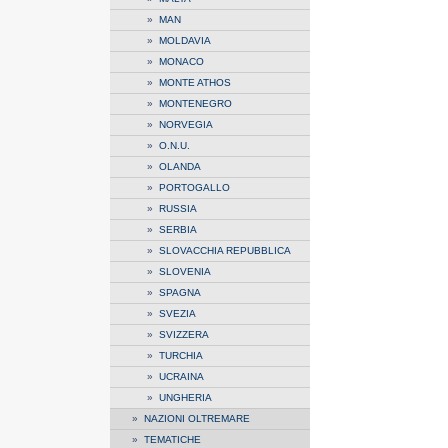
»
MAN
»
MOLDAVIA
»
MONACO
»
MONTE ATHOS
»
MONTENEGRO
»
NORVEGIA
»
O.N.U.
»
OLANDA
»
PORTOGALLO
»
RUSSIA
»
SERBIA
»
SLOVACCHIA REPUBBLICA
»
SLOVENIA
»
SPAGNA
»
SVEZIA
»
SVIZZERA
»
TURCHIA
»
UCRAINA
»
UNGHERIA
»
NAZIONI OLTREMARE
»
TEMATICHE