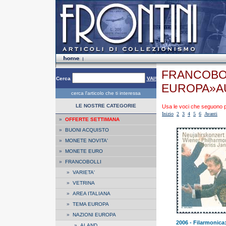
FRANCOBOL
Cerca
VAI!
EUROPA»A
cerca l'articolo che ti interessa
LE NOSTRE CATEGORIE
Usa le voci che seguono per
Inizio
2
3
4
5
6
Avanti
»
OFFERTE SETTIMANA
»
BUONI ACQUISTO
»
MONETE NOVITA'
»
MONETE EURO
»
FRANCOBOLLI
»
VARIETA'
»
VETRINA
»
AREA ITALIANA
»
TEMA EUROPA
»
NAZIONI EUROPA
2006 - Filarmonica
»
ALAND