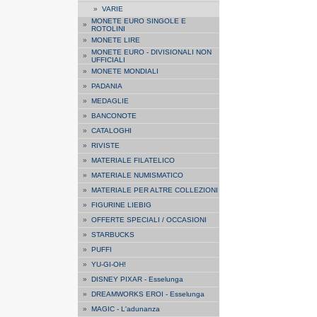
»
VARIE
MONETE EURO SINGOLE E
»
ROTOLINI
»
MONETE LIRE
MONETE EURO - DIVISIONALI NON
»
UFFICIALI
»
MONETE MONDIALI
»
PADANIA
»
MEDAGLIE
»
BANCONOTE
»
CATALOGHI
»
RIVISTE
»
MATERIALE FILATELICO
»
MATERIALE NUMISMATICO
»
MATERIALE PER ALTRE COLLEZIONI
»
FIGURINE LIEBIG
»
OFFERTE SPECIALI / OCCASIONI
»
STARBUCKS
»
PUFFI
»
YU-GI-OH!
»
DISNEY PIXAR - Esselunga
»
DREAMWORKS EROI - Esselunga
»
MAGIC - L'adunanza