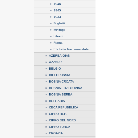
»
1946
»
1945
»
1933
»
Foglietti
»
Minifogli
»
Libretti
»
Frama
»
Etichette Raccomandata
»
AZERBAIGIAN
»
AZZORRE
»
BELGIO
»
BIELORUSSIA
»
BOSNIA CROATA
»
BOSNIA ERZEGOVINA
»
BOSNIA SERBA
»
BULGARIA
»
CECA REPUBBLICA
»
CIPRO REP.
»
CIPRO DEL NORD
»
CIPRO TURCA
»
CROAZIA