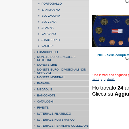
Aus
»
PORTOGALLO
»
SAN MARINO
»
SLOVACCHIA
»
SLOVENIA
»
SPAGNA
»
VATICANO
»
STARTER KIT
»
VARIETA'
»
FRANCOBOLLI
2016 - Serie complet
MONETE EURO SINGOLE E
»
Aus
ROTOLINI
»
MONETE LIRE
MONETE EURO - DIVISIONALI NON
»
UFFICIALI
Usa le voci che seguono per
»
MONETE MONDIALI
Inizio
2
3
Avanti
»
PADANIA
Ho trovato
24
ar
»
MEDAGLIE
Clicca su
Aggiu
»
BANCONOTE
»
CATALOGHI
»
RIVISTE
»
MATERIALE FILATELICO
»
MATERIALE NUMISMATICO
»
MATERIALE PER ALTRE COLLEZIONI