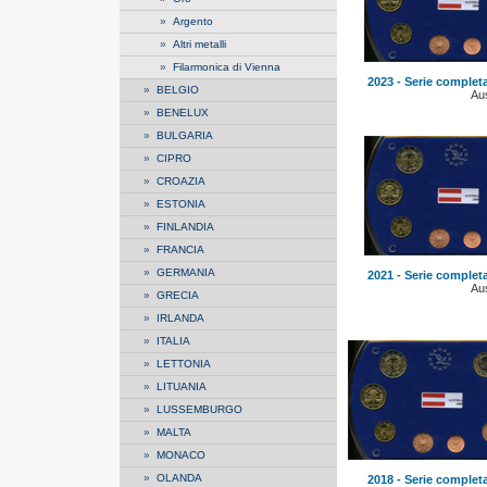
»
Argento
»
Altri metalli
»
Filarmonica di Vienna
2023 - Serie complet
»
BELGIO
Aus
»
BENELUX
»
BULGARIA
»
CIPRO
»
CROAZIA
»
ESTONIA
»
FINLANDIA
»
FRANCIA
»
GERMANIA
2021 - Serie complet
Aus
»
GRECIA
»
IRLANDA
»
ITALIA
»
LETTONIA
»
LITUANIA
»
LUSSEMBURGO
»
MALTA
»
MONACO
»
OLANDA
2018 - Serie complet