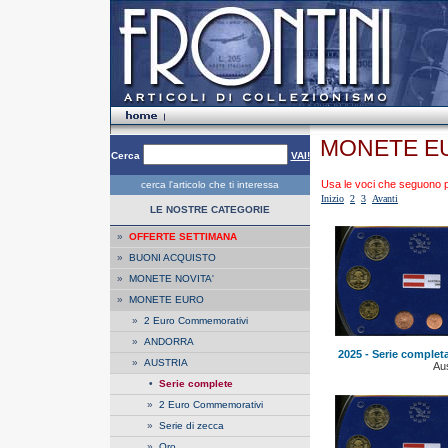
MONETE EU
Cerca
VAI!
Usa le voci che seguono per
cerca l'articolo che ti interessa
Inizio
2
3
Avanti
LE NOSTRE CATEGORIE
»
OFFERTE SETTIMANA
»
BUONI ACQUISTO
»
MONETE NOVITA'
»
MONETE EURO
»
2 Euro Commemorativi
»
ANDORRA
2025 - Serie complet
»
AUSTRIA
Aus
•
Serie complete
»
2 Euro Commemorativi
»
Serie di zecca
»
Oro