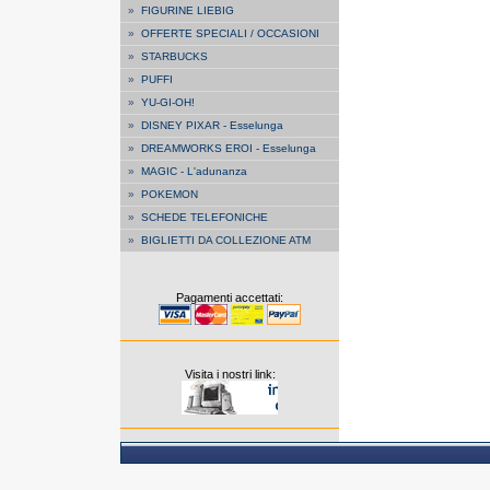
»
FIGURINE LIEBIG
»
OFFERTE SPECIALI / OCCASIONI
»
STARBUCKS
»
PUFFI
»
YU-GI-OH!
»
DISNEY PIXAR - Esselunga
»
DREAMWORKS EROI - Esselunga
»
MAGIC - L'adunanza
»
POKEMON
»
SCHEDE TELEFONICHE
»
BIGLIETTI DA COLLEZIONE ATM
Pagamenti accettati:
Visita i nostri link: