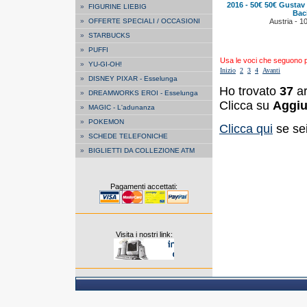
2016 - 50€ 50€ Gustav 
»
FIGURINE LIEBIG
Bac
»
OFFERTE SPECIALI / OCCASIONI
Austria - 1
»
STARBUCKS
»
PUFFI
Usa le voci che seguono per
»
YU-GI-OH!
Inizio
2
3
4
Avanti
»
DISNEY PIXAR - Esselunga
Ho trovato
37
ar
»
DREAMWORKS EROI - Esselunga
Clicca su
Aggiu
»
MAGIC - L'adunanza
»
POKEMON
Clicca qui
se sei
»
SCHEDE TELEFONICHE
»
BIGLIETTI DA COLLEZIONE ATM
Pagamenti accettati:
Visita i nostri link: