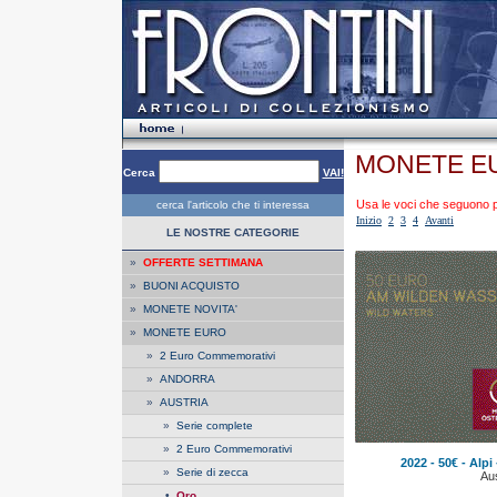
MONETE E
Cerca
VAI!
Usa le voci che seguono per
cerca l'articolo che ti interessa
Inizio
2
3
4
Avanti
LE NOSTRE CATEGORIE
»
OFFERTE SETTIMANA
»
BUONI ACQUISTO
»
MONETE NOVITA'
»
MONETE EURO
»
2 Euro Commemorativi
»
ANDORRA
»
AUSTRIA
»
Serie complete
»
2 Euro Commemorativi
2022 - 50€ - Alp
»
Serie di zecca
Aus
•
Oro