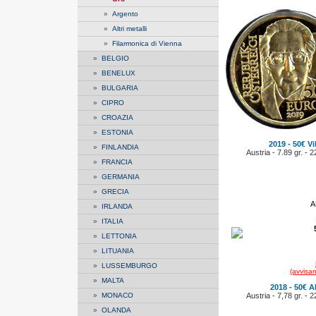
»
Argento
»
Altri metalli
»
Filarmonica di Vienna
»
BELGIO
»
BENELUX
»
BULGARIA
»
CIPRO
»
CROAZIA
»
ESTONIA
2019 - 50€ Vi
»
FINLANDIA
Austria - 7.89 gr. - 
»
FRANCIA
»
GERMANIA
»
GRECIA
A
»
IRLANDA
»
ITALIA
»
LETTONIA
»
LITUANIA
»
LUSSEMBURGO
(avvisam
»
MALTA
2018 - 50€ A
»
MONACO
Austria - 7,78 gr. - 
»
OLANDA