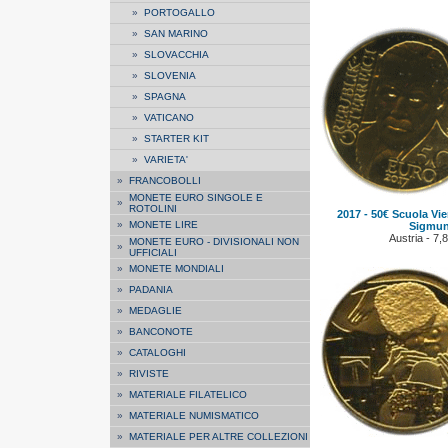
»
PORTOGALLO
»
SAN MARINO
»
SLOVACCHIA
»
SLOVENIA
»
SPAGNA
»
VATICANO
»
STARTER KIT
»
VARIETA'
»
FRANCOBOLLI
MONETE EURO SINGOLE E
»
ROTOLINI
2017 - 50€ Scuola Vie
»
MONETE LIRE
Sigmun
Austria - 7,
MONETE EURO - DIVISIONALI NON
»
UFFICIALI
»
MONETE MONDIALI
»
PADANIA
»
MEDAGLIE
»
BANCONOTE
»
CATALOGHI
»
RIVISTE
»
MATERIALE FILATELICO
»
MATERIALE NUMISMATICO
»
MATERIALE PER ALTRE COLLEZIONI