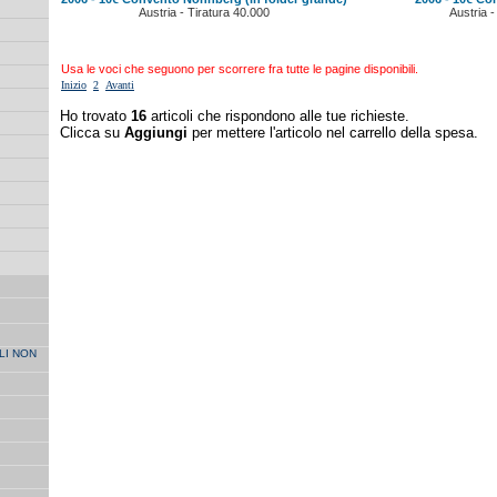
Austria - Tiratura 40.000
Austria -
Usa le voci che seguono per scorrere fra tutte le pagine disponibili.
Inizio
2
Avanti
Ho trovato
16
articoli che rispondono alle tue richieste.
Clicca su
Aggiungi
per mettere l'articolo nel carrello della spesa.
LI NON