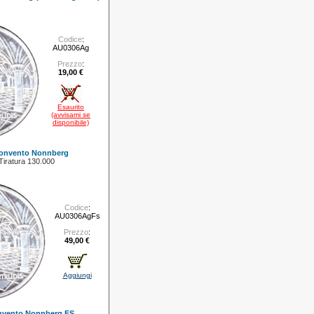
Codice
:
AU0306Ag
Prezzo
:
19,00 €
Esaurito
(avvisami se
disponibile)
Convento Nonnberg
 Tiratura 130.000
Codice
:
AU0306AgFs
Prezzo
:
49,00 €
Aggiungi
onvento Nonnberg FS