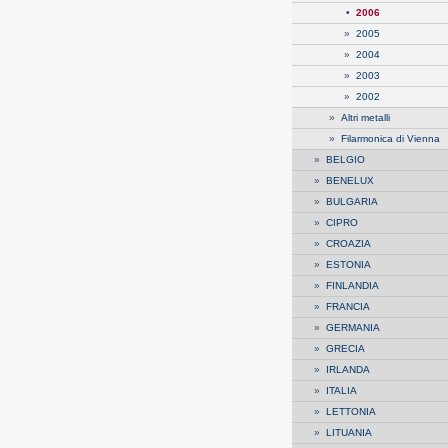
•
2006
»
2005
»
2004
»
2003
»
2002
»
Altri metalli
»
Filarmonica di Vienna
»
BELGIO
»
BENELUX
»
BULGARIA
»
CIPRO
»
CROAZIA
»
ESTONIA
»
FINLANDIA
»
FRANCIA
»
GERMANIA
»
GRECIA
»
IRLANDA
»
ITALIA
»
LETTONIA
»
LITUANIA