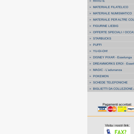
»
RIVISTE
»
MATERIALE FILATELICO
»
MATERIALE NUMISMATICO
»
MATERIALE PER ALTRE CO
»
FIGURINE LIEBIG
»
OFFERTE SPECIALI / OCCA
»
STARBUCKS
»
PUFFI
»
YU-GI-OH!
»
DISNEY PIXAR - Esselunga
»
DREAMWORKS EROI - Essel
»
MAGIC - L'adunanza
»
POKEMON
»
SCHEDE TELEFONICHE
»
BIGLIETTI DA COLLEZIONE
Pagamenti accettati:
Visita i nostri link: