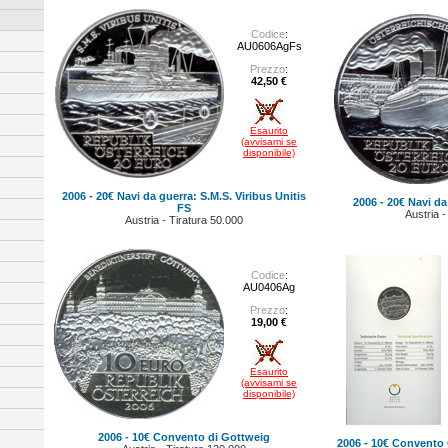
Codice
:
AU0606AgFs
Prezzo
:
42,50 €
Esaurito
(avvisami se
disponibile)
2006 - 20€ Navi da guerra: S.M.S. Viribus Unitis
2006 - 20€ Navi da
FS
Austria -
Austria - Tiratura 50.000
Codice
:
AU0406Ag
Prezzo
:
19,00 €
Esaurito
(avvisami se
disponibile)
2006 - 10€ Convento di Gottweig
2006 - 10€ Convento 