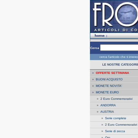
Cerca
cerca l'articolo che ti inter
LE NOSTRE CATEGORI
»
OFFERTE SETTIMANA
»
BUONI ACQUISTO
»
MONETE NOVITA'
»
MONETE EURO
»
2 Euro Commemorativi
»
ANDORRA
»
AUSTRIA
»
Serie complete
»
2 Euro Commemorativi
»
Serie di zecca
»
Oro