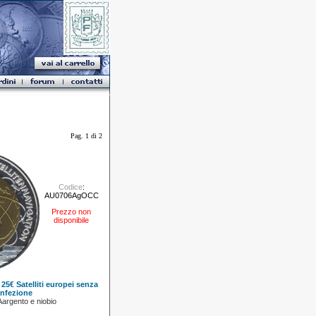
Pag. 1 di 2
Codice
:
AU0706AgOCC
Prezzo non
disponibile
5€ Satelliti europei senza
nfezione
Aargento e niobio