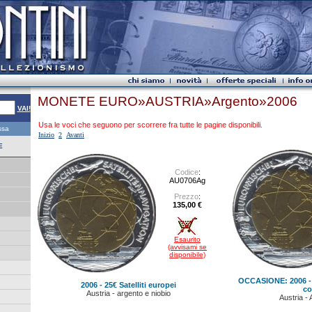
MONETE EURO»AUSTRIA»Argento»2006
VAI!
Usa le voci che seguono per scorrere fra tutte le pagine disponibili.
essa
Inizio
2
Avanti
E
Codice
:
AU0706Ag
Prezzo
:
135,00 €
Esaurito
(avvisami se
disponibile)
OCCASIONE: 2006 - 2
2006 - 25€ Satelliti europei
co
Austria - argento e niobio
Austria - 