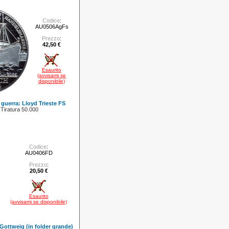
Codice
:
AU0506AgFs
Prezzo
:
42,50 €
Esaurito
(avvisami se
disponibile)
 guerra: Lloyd Trieste FS
 Tiratura 50.000
Codice
:
AU0406FD
Prezzo
:
20,50 €
Esaurito
(avvisami se disponibile)
Gottweig (in folder grande)