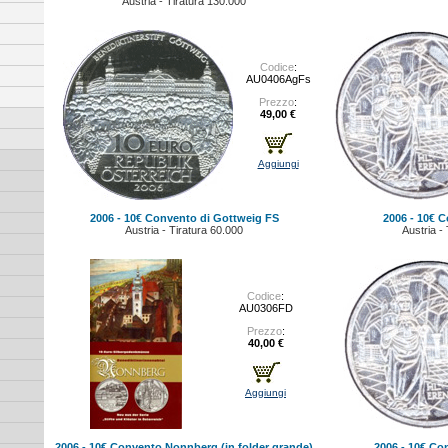
Austria - Tiratura 130.000
Codice
:
AU0406AgFs
Prezzo
:
49,00 €
Aggiungi
2006 - 10€ Convento di Gottweig FS
2006 - 10€ 
Austria - Tiratura 60.000
Austria -
Codice
:
AU0306FD
Prezzo
:
40,00 €
Aggiungi
2006 - 10€ Convento Nonnberg (in folder grande)
2006 - 10€ C