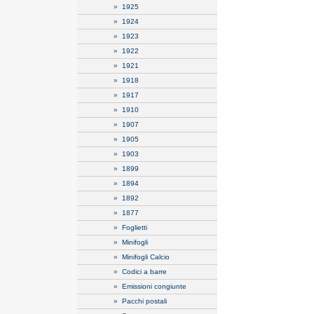
»
1925
»
1924
»
1923
»
1922
»
1921
»
1918
»
1917
»
1910
»
1907
»
1905
»
1903
»
1899
»
1894
»
1892
»
1877
»
Foglietti
»
Minifogli
»
Minifogli Calcio
»
Codici a barre
»
Emissioni congiunte
»
Pacchi postali