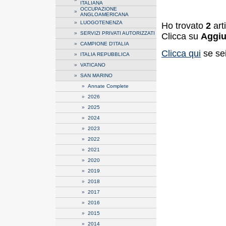
ITALIANA
OCCUPAZIONE
»
ANGLOAMERICANA
»
LUOGOTENENZA
Ho trovato
2
art
»
SERVIZI PRIVATI AUTORIZZATI
Clicca su
Aggiu
»
CAMPIONE D'ITALIA
Clicca qui
se sei
»
ITALIA REPUBBLICA
»
VATICANO
»
SAN MARINO
»
Annate Complete
»
2026
»
2025
»
2024
»
2023
»
2022
»
2021
»
2020
»
2019
»
2018
»
2017
»
2016
»
2015
»
2014