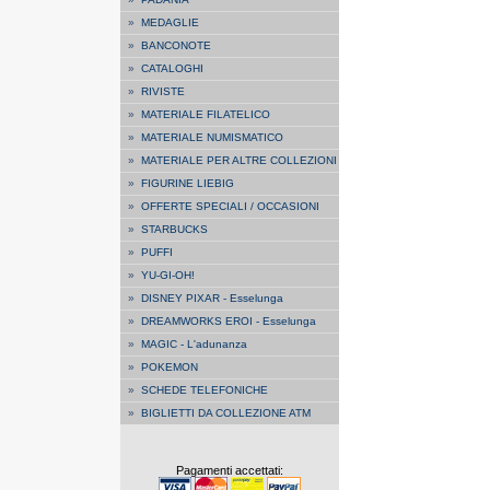
»
MEDAGLIE
»
BANCONOTE
»
CATALOGHI
»
RIVISTE
»
MATERIALE FILATELICO
»
MATERIALE NUMISMATICO
»
MATERIALE PER ALTRE COLLEZIONI
»
FIGURINE LIEBIG
»
OFFERTE SPECIALI / OCCASIONI
»
STARBUCKS
»
PUFFI
»
YU-GI-OH!
»
DISNEY PIXAR - Esselunga
»
DREAMWORKS EROI - Esselunga
»
MAGIC - L'adunanza
»
POKEMON
»
SCHEDE TELEFONICHE
»
BIGLIETTI DA COLLEZIONE ATM
Pagamenti accettati: