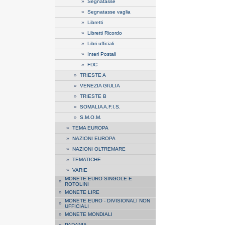
»
Segnatasse
»
Segnatasse vaglia
»
Libretti
»
Libretti Ricordo
»
Libri ufficiali
»
Interi Postali
»
FDC
»
TRIESTE A
»
VENEZIA GIULIA
»
TRIESTE B
»
SOMALIA A.F.I.S.
»
S.M.O.M.
»
TEMA EUROPA
»
NAZIONI EUROPA
»
NAZIONI OLTREMARE
»
TEMATICHE
»
VARIE
MONETE EURO SINGOLE E
»
ROTOLINI
»
MONETE LIRE
MONETE EURO - DIVISIONALI NON
»
UFFICIALI
»
MONETE MONDIALI
»
PADANIA