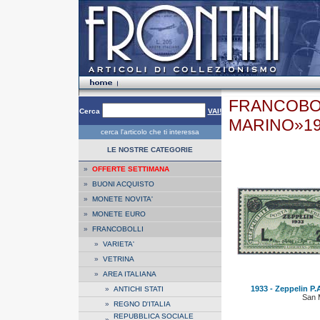
FRANCOBOL
Cerca
VAI!
MARINO»1
cerca l'articolo che ti interessa
LE NOSTRE CATEGORIE
»
OFFERTE SETTIMANA
»
BUONI ACQUISTO
»
MONETE NOVITA'
»
MONETE EURO
»
FRANCOBOLLI
»
VARIETA'
»
VETRINA
»
AREA ITALIANA
1933 - Zeppelin P.A
»
ANTICHI STATI
San 
»
REGNO D'ITALIA
REPUBBLICA SOCIALE
»