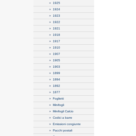
»
1925
»
1924
»
1923
»
1922
»
1921
»
1918
»
1917
»
1910
»
1907
»
1905
»
1903
»
1899
»
1894
»
1892
»
1877
»
Foglietti
»
Minifogli
»
Minifogli Calcio
»
Codici a barre
»
Emissioni congiunte
»
Pacchi postali