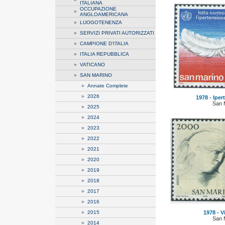
ITALIANA
OCCUPAZIONE
»
ANGLOAMERICANA
»
LUOGOTENENZA
»
SERVIZI PRIVATI AUTORIZZATI
»
CAMPIONE D'ITALIA
»
ITALIA REPUBBLICA
»
VATICANO
»
SAN MARINO
»
Annate Complete
»
2026
1978 - Iper
San 
»
2025
»
2024
»
2023
»
2022
»
2021
»
2020
»
2019
»
2018
»
2017
»
2016
»
2015
1978 - Vir
San 
»
2014