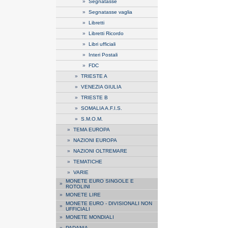
»
Segnatasse
»
Segnatasse vaglia
»
Libretti
»
Libretti Ricordo
»
Libri ufficiali
»
Interi Postali
»
FDC
»
TRIESTE A
»
VENEZIA GIULIA
»
TRIESTE B
»
SOMALIA A.F.I.S.
»
S.M.O.M.
»
TEMA EUROPA
»
NAZIONI EUROPA
»
NAZIONI OLTREMARE
»
TEMATICHE
»
VARIE
MONETE EURO SINGOLE E
»
ROTOLINI
»
MONETE LIRE
MONETE EURO - DIVISIONALI NON
»
UFFICIALI
»
MONETE MONDIALI
»
PADANIA