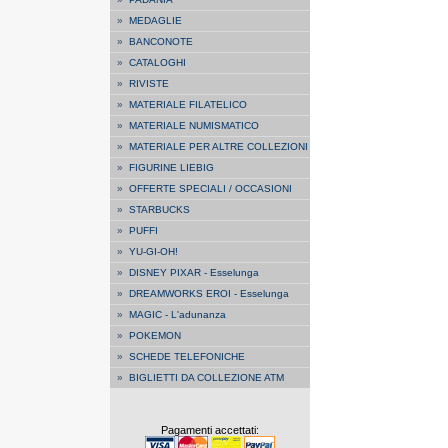
»
MEDAGLIE
»
BANCONOTE
»
CATALOGHI
»
RIVISTE
»
MATERIALE FILATELICO
»
MATERIALE NUMISMATICO
»
MATERIALE PER ALTRE COLLEZIONI
»
FIGURINE LIEBIG
»
OFFERTE SPECIALI / OCCASIONI
»
STARBUCKS
»
PUFFI
»
YU-GI-OH!
»
DISNEY PIXAR - Esselunga
»
DREAMWORKS EROI - Esselunga
»
MAGIC - L'adunanza
»
POKEMON
»
SCHEDE TELEFONICHE
»
BIGLIETTI DA COLLEZIONE ATM
Pagamenti accettati: