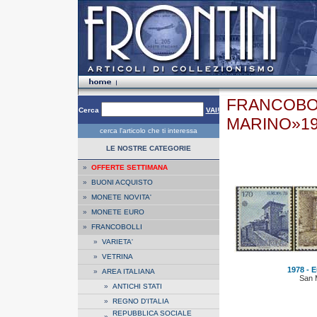
FRANCOBOL
Cerca
VAI!
MARINO»1
cerca l'articolo che ti interessa
LE NOSTRE CATEGORIE
»
OFFERTE SETTIMANA
»
BUONI ACQUISTO
»
MONETE NOVITA'
»
MONETE EURO
»
FRANCOBOLLI
»
VARIETA'
»
VETRINA
1978 - E
»
AREA ITALIANA
San 
»
ANTICHI STATI
»
REGNO D'ITALIA
REPUBBLICA SOCIALE
»