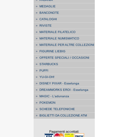
»
MEDAGLIE
»
BANCONOTE
»
CATALOGHI
»
RIVISTE
»
MATERIALE FILATELICO
»
MATERIALE NUMISMATICO
»
MATERIALE PER ALTRE COLLEZIONI
»
FIGURINE LIEBIG
»
OFFERTE SPECIALI / OCCASIONI
»
STARBUCKS
»
PUFFI
»
YU-GI-OH!
»
DISNEY PIXAR - Esselunga
»
DREAMWORKS EROI - Esselunga
»
MAGIC - L'adunanza
»
POKEMON
»
SCHEDE TELEFONICHE
»
BIGLIETTI DA COLLEZIONE ATM
Pagamenti accettati: