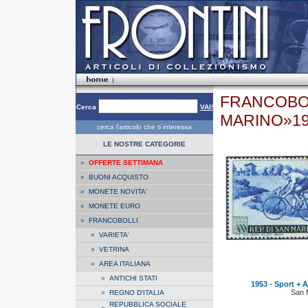
FRANCOBOL
Cerca
VAI!
MARINO»1
cerca l'articolo che ti interessa
LE NOSTRE CATEGORIE
»
OFFERTE SETTIMANA
»
BUONI ACQUISTO
»
MONETE NOVITA'
»
MONETE EURO
»
FRANCOBOLLI
»
VARIETA'
»
VETRINA
»
AREA ITALIANA
»
ANTICHI STATI
1953 - Sport + A.
San 
»
REGNO D'ITALIA
REPUBBLICA SOCIALE
»