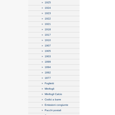
»
1925
»
1924
»
1923
»
1922
»
1921
»
1918
»
1917
»
1910
»
1907
»
1905
»
1903
»
1899
»
1894
»
1892
»
1877
»
Foglietti
»
Minifogli
»
Minifogli Calcio
»
Codici a barre
»
Emissioni congiunte
»
Pacchi postali