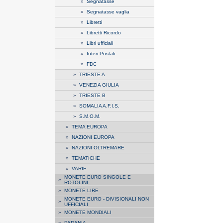
»
Segnatasse
»
Segnatasse vaglia
»
Libretti
»
Libretti Ricordo
»
Libri ufficiali
»
Interi Postali
»
FDC
»
TRIESTE A
»
VENEZIA GIULIA
»
TRIESTE B
»
SOMALIA A.F.I.S.
»
S.M.O.M.
»
TEMA EUROPA
»
NAZIONI EUROPA
»
NAZIONI OLTREMARE
»
TEMATICHE
»
VARIE
MONETE EURO SINGOLE E
»
ROTOLINI
»
MONETE LIRE
MONETE EURO - DIVISIONALI NON
»
UFFICIALI
»
MONETE MONDIALI
»
PADANIA