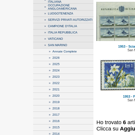
ITALIANA
OCCUPAZIONE
»
ANGLOAMERICANA
»
LUOGOTENENZA
»
SERVIZI PRIVATI AUTORIZZATI
»
CAMPIONE D'ITALIA
»
ITALIA REPUBBLICA
»
VATICANO
»
SAN MARINO
1953 - Scia
San 
»
Annate Complete
»
2026
»
2025
»
2024
»
2023
»
2022
»
2021
»
2020
1953 - Fi
San 
»
2019
»
2018
»
2017
Ho trovato
6
art
»
2016
Clicca su
Aggiu
»
2015
»
2014