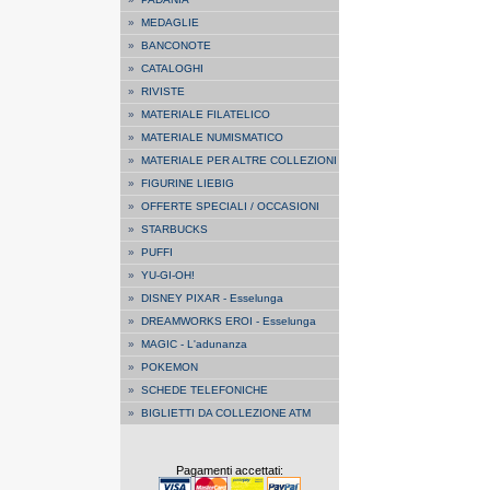
»
MEDAGLIE
»
BANCONOTE
»
CATALOGHI
»
RIVISTE
»
MATERIALE FILATELICO
»
MATERIALE NUMISMATICO
»
MATERIALE PER ALTRE COLLEZIONI
»
FIGURINE LIEBIG
»
OFFERTE SPECIALI / OCCASIONI
»
STARBUCKS
»
PUFFI
»
YU-GI-OH!
»
DISNEY PIXAR - Esselunga
»
DREAMWORKS EROI - Esselunga
»
MAGIC - L'adunanza
»
POKEMON
»
SCHEDE TELEFONICHE
»
BIGLIETTI DA COLLEZIONE ATM
Pagamenti accettati: