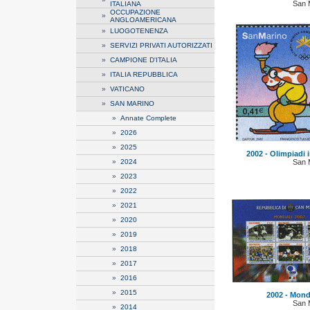
San 
ITALIANA
OCCUPAZIONE
»
ANGLOAMERICANA
»
LUOGOTENENZA
»
SERVIZI PRIVATI AUTORIZZATI
»
CAMPIONE D'ITALIA
»
ITALIA REPUBBLICA
»
VATICANO
»
SAN MARINO
»
Annate Complete
»
2026
»
2025
2002 - Olimpiadi i
»
2024
San 
»
2023
»
2022
»
2021
»
2020
»
2019
»
2018
»
2017
»
2016
»
2015
2002 - Mondi
San 
»
2014