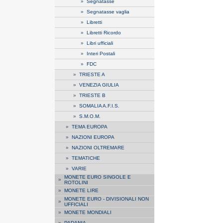
»
Segnatasse
»
Segnatasse vaglia
»
Libretti
»
Libretti Ricordo
»
Libri ufficiali
»
Interi Postali
»
FDC
»
TRIESTE A
»
VENEZIA GIULIA
»
TRIESTE B
»
SOMALIA A.F.I.S.
»
S.M.O.M.
»
TEMA EUROPA
»
NAZIONI EUROPA
»
NAZIONI OLTREMARE
»
TEMATICHE
»
VARIE
MONETE EURO SINGOLE E
»
ROTOLINI
»
MONETE LIRE
MONETE EURO - DIVISIONALI NON
»
UFFICIALI
»
MONETE MONDIALI
»
PADANIA