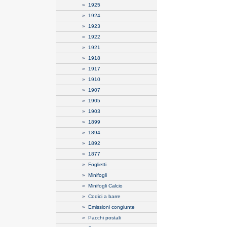
»
1925
»
1924
»
1923
»
1922
»
1921
»
1918
»
1917
»
1910
»
1907
»
1905
»
1903
»
1899
»
1894
»
1892
»
1877
»
Foglietti
»
Minifogli
»
Minifogli Calcio
»
Codici a barre
»
Emissioni congiunte
»
Pacchi postali