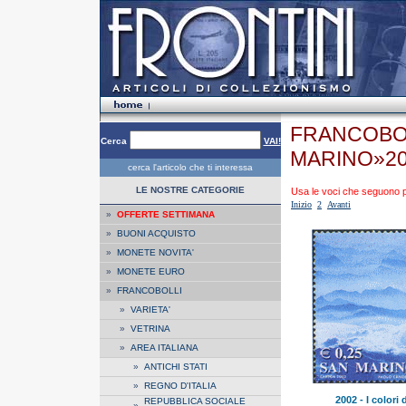
FRANCOBOL
Cerca
VAI!
MARINO»2
cerca l'articolo che ti interessa
LE NOSTRE CATEGORIE
Usa le voci che seguono per
Inizio
2
Avanti
»
OFFERTE SETTIMANA
»
BUONI ACQUISTO
»
MONETE NOVITA'
»
MONETE EURO
»
FRANCOBOLLI
»
VARIETA'
»
VETRINA
»
AREA ITALIANA
»
ANTICHI STATI
»
REGNO D'ITALIA
2002 - I colori d
REPUBBLICA SOCIALE
»