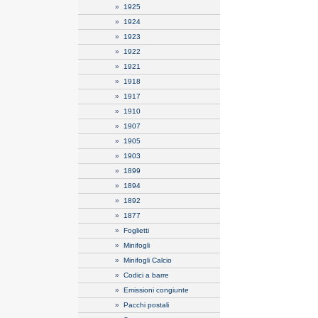
»
1925
»
1924
»
1923
»
1922
»
1921
»
1918
»
1917
»
1910
»
1907
»
1905
»
1903
»
1899
»
1894
»
1892
»
1877
»
Foglietti
»
Minifogli
»
Minifogli Calcio
»
Codici a barre
»
Emissioni congiunte
»
Pacchi postali