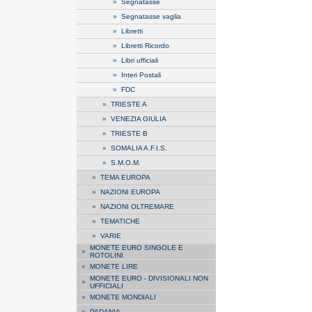
»
Segnatasse
»
Segnatasse vaglia
»
Libretti
»
Libretti Ricordo
»
Libri ufficiali
»
Interi Postali
»
FDC
»
TRIESTE A
»
VENEZIA GIULIA
»
TRIESTE B
»
SOMALIA A.F.I.S.
»
S.M.O.M.
»
TEMA EUROPA
»
NAZIONI EUROPA
»
NAZIONI OLTREMARE
»
TEMATICHE
»
VARIE
MONETE EURO SINGOLE E
»
ROTOLINI
»
MONETE LIRE
MONETE EURO - DIVISIONALI NON
»
UFFICIALI
»
MONETE MONDIALI
»
PADANIA