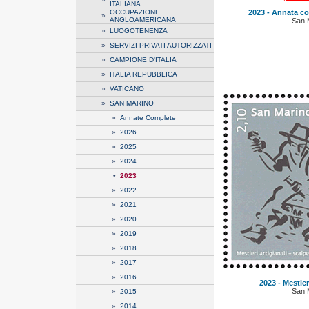
ITALIANA
OCCUPAZIONE
2023 - Annata co
»
ANGLOAMERICANA
San 
»
LUOGOTENENZA
»
SERVIZI PRIVATI AUTORIZZATI
»
CAMPIONE D'ITALIA
»
ITALIA REPUBBLICA
»
VATICANO
»
SAN MARINO
»
Annate Complete
»
2026
»
2025
»
2024
•
2023
»
2022
»
2021
»
2020
»
2019
»
2018
»
2017
»
2016
2023 - Mestieri
San 
»
2015
»
2014