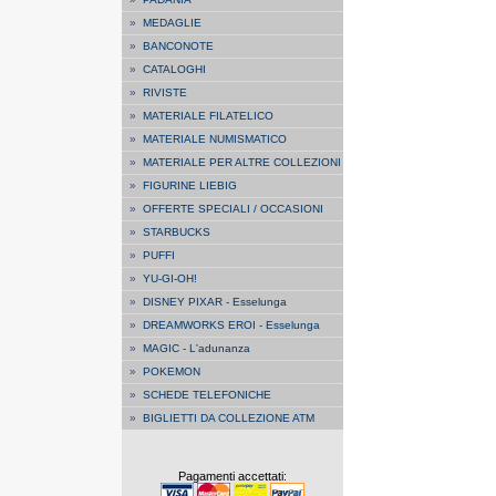
»
MEDAGLIE
»
BANCONOTE
»
CATALOGHI
»
RIVISTE
»
MATERIALE FILATELICO
»
MATERIALE NUMISMATICO
»
MATERIALE PER ALTRE COLLEZIONI
»
FIGURINE LIEBIG
»
OFFERTE SPECIALI / OCCASIONI
»
STARBUCKS
»
PUFFI
»
YU-GI-OH!
»
DISNEY PIXAR - Esselunga
»
DREAMWORKS EROI - Esselunga
»
MAGIC - L'adunanza
»
POKEMON
»
SCHEDE TELEFONICHE
»
BIGLIETTI DA COLLEZIONE ATM
Pagamenti accettati: