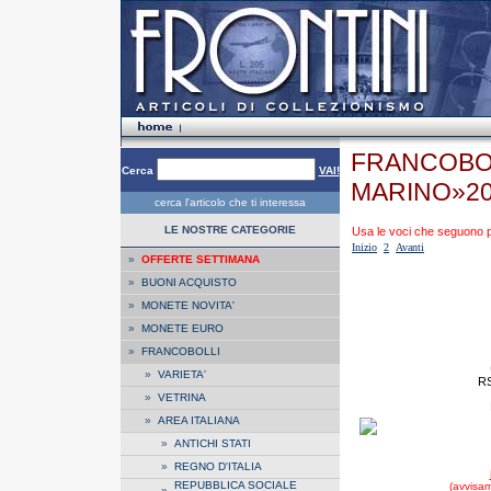
FRANCOBOL
Cerca
VAI!
MARINO»2
cerca l'articolo che ti interessa
LE NOSTRE CATEGORIE
Usa le voci che seguono per
Inizio
2
Avanti
»
OFFERTE SETTIMANA
»
BUONI ACQUISTO
»
MONETE NOVITA'
»
MONETE EURO
»
FRANCOBOLLI
»
VARIETA'
R
»
VETRINA
»
AREA ITALIANA
»
ANTICHI STATI
»
REGNO D'ITALIA
REPUBBLICA SOCIALE
(avvisam
»