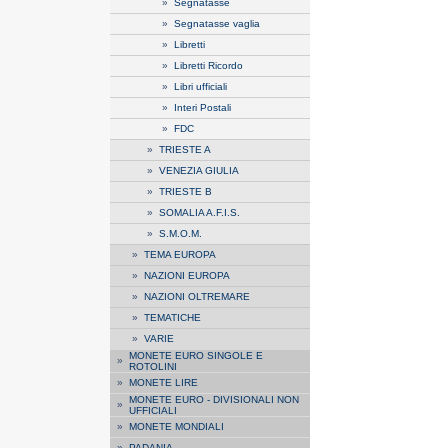
»
Segnatasse
»
Segnatasse vaglia
»
Libretti
»
Libretti Ricordo
»
Libri ufficiali
»
Interi Postali
»
FDC
»
TRIESTE A
»
VENEZIA GIULIA
»
TRIESTE B
»
SOMALIA A.F.I.S.
»
S.M.O.M.
»
TEMA EUROPA
»
NAZIONI EUROPA
»
NAZIONI OLTREMARE
»
TEMATICHE
»
VARIE
MONETE EURO SINGOLE E
»
ROTOLINI
»
MONETE LIRE
MONETE EURO - DIVISIONALI NON
»
UFFICIALI
»
MONETE MONDIALI
»
PADANIA