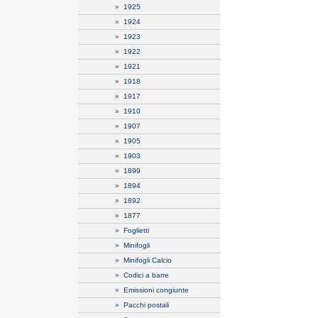
»
1925
»
1924
»
1923
»
1922
»
1921
»
1918
»
1917
»
1910
»
1907
»
1905
»
1903
»
1899
»
1894
»
1892
»
1877
»
Foglietti
»
Minifogli
»
Minifogli Calcio
»
Codici a barre
»
Emissioni congiunte
»
Pacchi postali