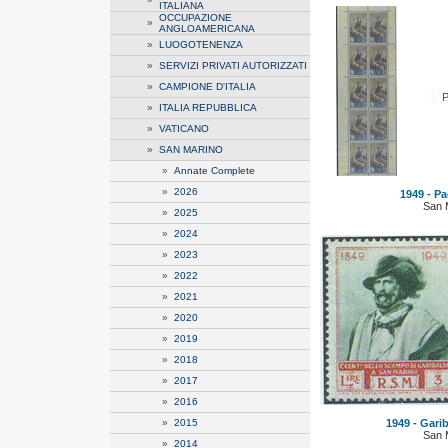
ITALIANA
OCCUPAZIONE
»
ANGLOAMERICANA
»
LUOGOTENENZA
»
SERVIZI PRIVATI AUTORIZZATI
»
CAMPIONE D'ITALIA
P
»
ITALIA REPUBBLICA
»
VATICANO
»
SAN MARINO
»
Annate Complete
»
2026
1949 - P
San 
»
2025
»
2024
»
2023
»
2022
»
2021
»
2020
»
2019
»
2018
»
2017
»
2016
»
2015
1949 - Garib
San 
»
2014