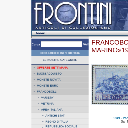
FRANCOBOL
Cerca
VAI!
MARINO»1
cerca l'articolo che ti interessa
LE NOSTRE CATEGORIE
»
OFFERTE SETTIMANA
»
BUONI ACQUISTO
»
MONETE NOVITA'
»
MONETE EURO
»
FRANCOBOLLI
»
VARIETA'
»
VETRINA
»
AREA ITALIANA
»
ANTICHI STATI
1949 - Pae
San 
»
REGNO D'ITALIA
REPUBBLICA SOCIALE
»