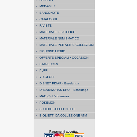
»
MEDAGLIE
»
BANCONOTE
»
CATALOGHI
»
RIVISTE
»
MATERIALE FILATELICO
»
MATERIALE NUMISMATICO
»
MATERIALE PER ALTRE COLLEZIONI
»
FIGURINE LIEBIG
»
OFFERTE SPECIALI / OCCASIONI
»
STARBUCKS
»
PUFFI
»
YU-GI-OH!
»
DISNEY PIXAR - Esselunga
»
DREAMWORKS EROI - Esselunga
»
MAGIC - L'adunanza
»
POKEMON
»
SCHEDE TELEFONICHE
»
BIGLIETTI DA COLLEZIONE ATM
Pagamenti accettati: