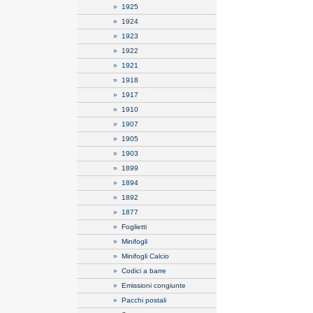
»
1925
»
1924
»
1923
»
1922
»
1921
»
1918
»
1917
»
1910
»
1907
»
1905
»
1903
»
1899
»
1894
»
1892
»
1877
»
Foglietti
»
Minifogli
»
Minifogli Calcio
»
Codici a barre
»
Emissioni congiunte
»
Pacchi postali