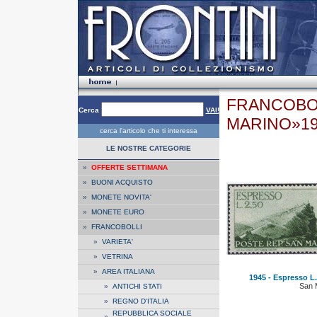
FRANCOBOL
Cerca
VAI!
MARINO»1
cerca l'articolo che ti interessa
LE NOSTRE CATEGORIE
»
OFFERTE SETTIMANA
»
BUONI ACQUISTO
»
MONETE NOVITA'
»
MONETE EURO
»
FRANCOBOLLI
»
VARIETA'
»
VETRINA
»
AREA ITALIANA
1945 - Espresso L. 
San 
»
ANTICHI STATI
»
REGNO D'ITALIA
REPUBBLICA SOCIALE
»