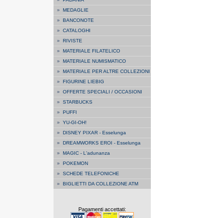
»
MEDAGLIE
»
BANCONOTE
»
CATALOGHI
»
RIVISTE
»
MATERIALE FILATELICO
»
MATERIALE NUMISMATICO
»
MATERIALE PER ALTRE COLLEZIONI
»
FIGURINE LIEBIG
»
OFFERTE SPECIALI / OCCASIONI
»
STARBUCKS
»
PUFFI
»
YU-GI-OH!
»
DISNEY PIXAR - Esselunga
»
DREAMWORKS EROI - Esselunga
»
MAGIC - L'adunanza
»
POKEMON
»
SCHEDE TELEFONICHE
»
BIGLIETTI DA COLLEZIONE ATM
Pagamenti accettati: