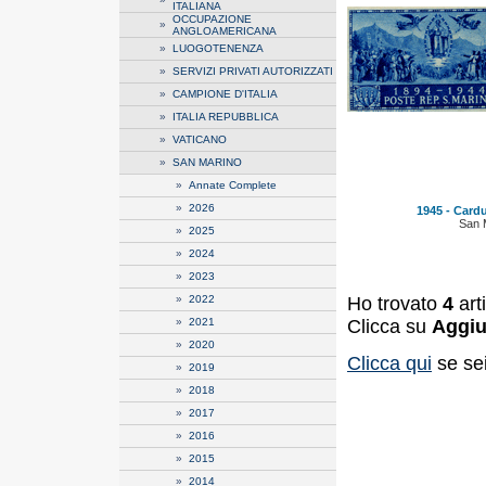
ITALIANA
OCCUPAZIONE
»
ANGLOAMERICANA
»
LUOGOTENENZA
»
SERVIZI PRIVATI AUTORIZZATI
»
CAMPIONE D'ITALIA
»
ITALIA REPUBBLICA
»
VATICANO
»
SAN MARINO
»
Annate Complete
»
2026
1945 - Carduc
San 
»
2025
»
2024
»
2023
Ho trovato
4
art
»
2022
Clicca su
Aggiu
»
2021
»
2020
Clicca qui
se sei
»
2019
»
2018
»
2017
»
2016
»
2015
»
2014