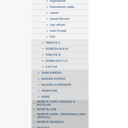
»
Segnatasse
»
Segnatasse vaglia
»
Libretti
»
Libretti Ricordo
»
Libri ufficiali
»
Interi Postali
»
FDC
»
TRIESTE A
»
VENEZIA GIULIA
»
TRIESTE B
»
SOMALIA A.F.I.S.
»
S.M.O.M.
»
TEMA EUROPA
»
NAZIONI EUROPA
»
NAZIONI OLTREMARE
»
TEMATICHE
»
VARIE
MONETE EURO SINGOLE E
»
ROTOLINI
»
MONETE LIRE
MONETE EURO - DIVISIONALI NON
»
UFFICIALI
»
MONETE MONDIALI
»
PADANIA