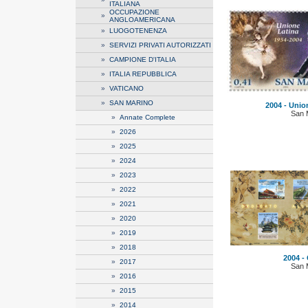
ITALIANA
OCCUPAZIONE
»
ANGLOAMERICANA
»
LUOGOTENENZA
»
SERVIZI PRIVATI AUTORIZZATI
»
CAMPIONE D'ITALIA
»
ITALIA REPUBBLICA
»
VATICANO
»
SAN MARINO
2004 - Union
San 
»
Annate Complete
»
2026
»
2025
»
2024
»
2023
»
2022
»
2021
»
2020
»
2019
»
2018
2004 -
»
2017
San 
»
2016
»
2015
»
2014