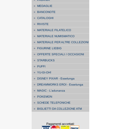
»
MEDAGLIE
»
BANCONOTE
»
CATALOGHI
»
RIVISTE
»
MATERIALE FILATELICO
»
MATERIALE NUMISMATICO
»
MATERIALE PER ALTRE COLLEZIONI
»
FIGURINE LIEBIG
»
OFFERTE SPECIALI / OCCASIONI
»
STARBUCKS
»
PUFFI
»
YU-GI-OH!
»
DISNEY PIXAR - Esselunga
»
DREAMWORKS EROI - Esselunga
»
MAGIC - L'adunanza
»
POKEMON
»
SCHEDE TELEFONICHE
»
BIGLIETTI DA COLLEZIONE ATM
Pagamenti accettati: