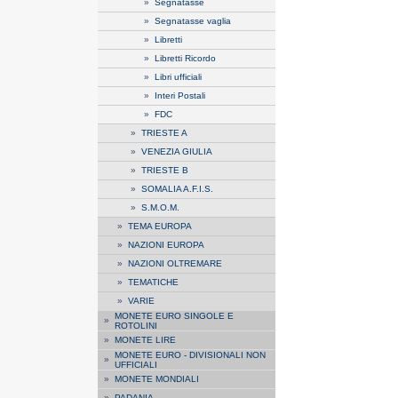
»
Segnatasse
»
Segnatasse vaglia
»
Libretti
»
Libretti Ricordo
»
Libri ufficiali
»
Interi Postali
»
FDC
»
TRIESTE A
»
VENEZIA GIULIA
»
TRIESTE B
»
SOMALIA A.F.I.S.
»
S.M.O.M.
»
TEMA EUROPA
»
NAZIONI EUROPA
»
NAZIONI OLTREMARE
»
TEMATICHE
»
VARIE
MONETE EURO SINGOLE E
»
ROTOLINI
»
MONETE LIRE
MONETE EURO - DIVISIONALI NON
»
UFFICIALI
»
MONETE MONDIALI
»
PADANIA