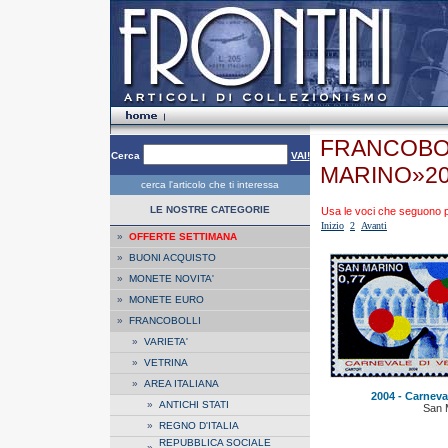
FRANCOBOL
Cerca
VAI!
MARINO»2
cerca l'articolo che ti interessa
LE NOSTRE CATEGORIE
Usa le voci che seguono per
Inizio
2
Avanti
»
OFFERTE SETTIMANA
»
BUONI ACQUISTO
»
MONETE NOVITA'
»
MONETE EURO
»
FRANCOBOLLI
»
VARIETA'
»
VETRINA
»
AREA ITALIANA
2004 - Carneval
»
ANTICHI STATI
San 
»
REGNO D'ITALIA
REPUBBLICA SOCIALE
»