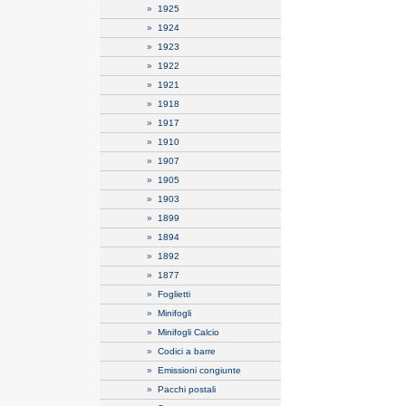
»
1925
»
1924
»
1923
»
1922
»
1921
»
1918
»
1917
»
1910
»
1907
»
1905
»
1903
»
1899
»
1894
»
1892
»
1877
»
Foglietti
»
Minifogli
»
Minifogli Calcio
»
Codici a barre
»
Emissioni congiunte
»
Pacchi postali