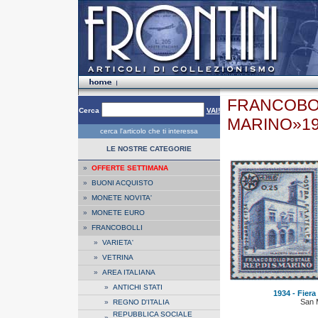
FRANCOBOL
Cerca
VAI!
MARINO»1
cerca l'articolo che ti interessa
LE NOSTRE CATEGORIE
»
OFFERTE SETTIMANA
»
BUONI ACQUISTO
»
MONETE NOVITA'
»
MONETE EURO
»
FRANCOBOLLI
»
VARIETA'
»
VETRINA
»
AREA ITALIANA
»
ANTICHI STATI
1934 - Fiera 
San 
»
REGNO D'ITALIA
REPUBBLICA SOCIALE
»