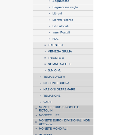
»
Segnatasse
»
Segnatasse vaglia
»
Libretti
»
Libretti Ricordo
»
Libri ufficiali
»
Interi Postali
»
FDC
»
TRIESTE A
»
VENEZIA GIULIA
»
TRIESTE B
»
SOMALIA A.F.I.S.
»
S.M.O.M.
»
TEMA EUROPA
»
NAZIONI EUROPA
»
NAZIONI OLTREMARE
»
TEMATICHE
»
VARIE
MONETE EURO SINGOLE E
»
ROTOLINI
»
MONETE LIRE
MONETE EURO - DIVISIONALI NON
»
UFFICIALI
»
MONETE MONDIALI
»
PADANIA