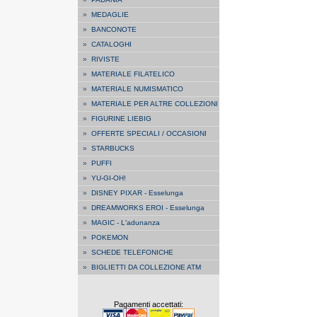
»
MEDAGLIE
»
BANCONOTE
»
CATALOGHI
»
RIVISTE
»
MATERIALE FILATELICO
»
MATERIALE NUMISMATICO
»
MATERIALE PER ALTRE COLLEZIONI
»
FIGURINE LIEBIG
»
OFFERTE SPECIALI / OCCASIONI
»
STARBUCKS
»
PUFFI
»
YU-GI-OH!
»
DISNEY PIXAR - Esselunga
»
DREAMWORKS EROI - Esselunga
»
MAGIC - L'adunanza
»
POKEMON
»
SCHEDE TELEFONICHE
»
BIGLIETTI DA COLLEZIONE ATM
Pagamenti accettati: