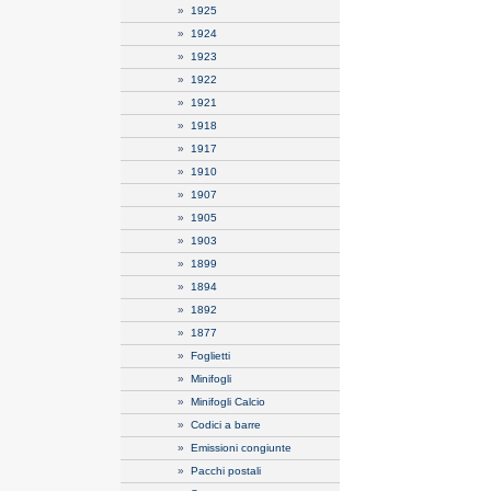
»
1925
»
1924
»
1923
»
1922
»
1921
»
1918
»
1917
»
1910
»
1907
»
1905
»
1903
»
1899
»
1894
»
1892
»
1877
»
Foglietti
»
Minifogli
»
Minifogli Calcio
»
Codici a barre
»
Emissioni congiunte
»
Pacchi postali