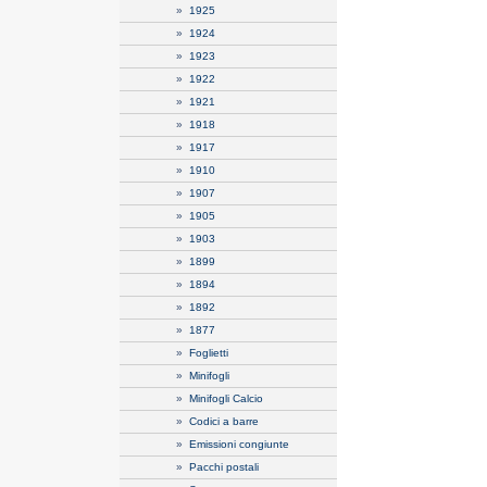
»
1925
»
1924
»
1923
»
1922
»
1921
»
1918
»
1917
»
1910
»
1907
»
1905
»
1903
»
1899
»
1894
»
1892
»
1877
»
Foglietti
»
Minifogli
»
Minifogli Calcio
»
Codici a barre
»
Emissioni congiunte
»
Pacchi postali