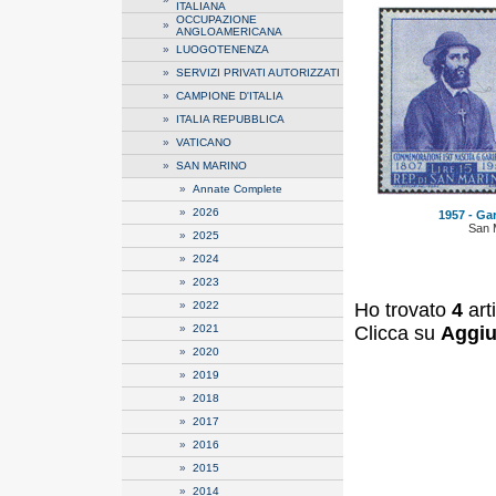
ITALIANA
OCCUPAZIONE
»
ANGLOAMERICANA
»
LUOGOTENENZA
»
SERVIZI PRIVATI AUTORIZZATI
»
CAMPIONE D'ITALIA
»
ITALIA REPUBBLICA
»
VATICANO
»
SAN MARINO
»
Annate Complete
»
2026
1957 - Gari
San 
»
2025
»
2024
»
2023
Ho trovato
4
art
»
2022
Clicca su
Aggiu
»
2021
»
2020
»
2019
»
2018
»
2017
»
2016
»
2015
»
2014