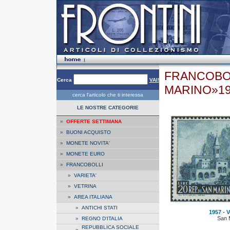
FRANCOBOL
Cerca
VAI!
MARINO»1
cerca l'articolo che ti interessa
LE NOSTRE CATEGORIE
»
OFFERTE SETTIMANA
»
BUONI ACQUISTO
»
MONETE NOVITA'
»
MONETE EURO
»
FRANCOBOLLI
»
VARIETA'
»
VETRINA
»
AREA ITALIANA
»
ANTICHI STATI
1957 - V
San 
»
REGNO D'ITALIA
REPUBBLICA SOCIALE
»