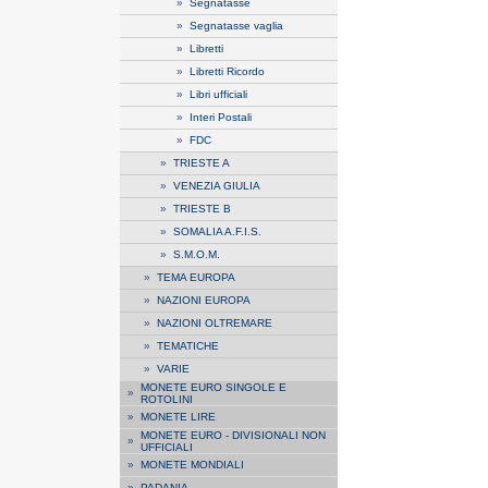
»
Segnatasse
»
Segnatasse vaglia
»
Libretti
»
Libretti Ricordo
»
Libri ufficiali
»
Interi Postali
»
FDC
»
TRIESTE A
»
VENEZIA GIULIA
»
TRIESTE B
»
SOMALIA A.F.I.S.
»
S.M.O.M.
»
TEMA EUROPA
»
NAZIONI EUROPA
»
NAZIONI OLTREMARE
»
TEMATICHE
»
VARIE
MONETE EURO SINGOLE E
»
ROTOLINI
»
MONETE LIRE
MONETE EURO - DIVISIONALI NON
»
UFFICIALI
»
MONETE MONDIALI
»
PADANIA