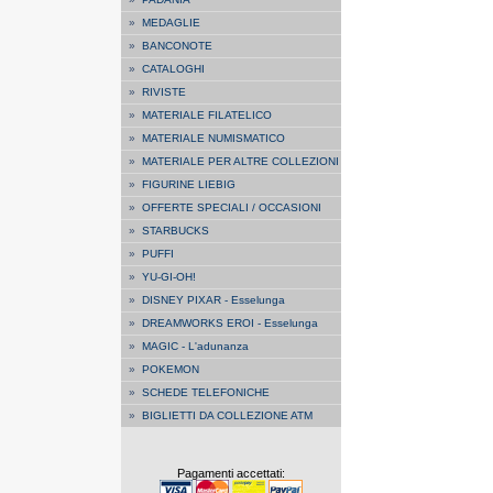
»
MEDAGLIE
»
BANCONOTE
»
CATALOGHI
»
RIVISTE
»
MATERIALE FILATELICO
»
MATERIALE NUMISMATICO
»
MATERIALE PER ALTRE COLLEZIONI
»
FIGURINE LIEBIG
»
OFFERTE SPECIALI / OCCASIONI
»
STARBUCKS
»
PUFFI
»
YU-GI-OH!
»
DISNEY PIXAR - Esselunga
»
DREAMWORKS EROI - Esselunga
»
MAGIC - L'adunanza
»
POKEMON
»
SCHEDE TELEFONICHE
»
BIGLIETTI DA COLLEZIONE ATM
Pagamenti accettati: